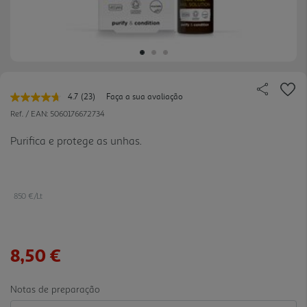
4.7
(23)
Faça a sua avaliação
Leu
23
Ref. / EAN:
5060176672734
avaliações.
Link
Purifica e protege as unhas.
para
a
mesma
página.
850 €/Lt
8,50 €
Notas de preparação