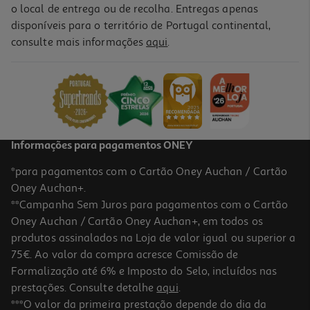
o local de entrega ou de recolha. Entregas apenas
disponíveis para o território de Portugal continental,
consulte mais informações
aqui
.
Caneta Fungex Repara Unhas 9ml
23.9 €/un
23,90 €
Informações para pagamentos ONEY
*para pagamentos com o Cartão Oney Auchan / Cartão
Oney Auchan+.
**Campanha Sem Juros para pagamentos com o Cartão
Oney Auchan / Cartão Oney Auchan+, em todos os
produtos assinalados na Loja de valor igual ou superior a
75€. Ao valor da compra acresce Comissão de
Formalização até 6% e Imposto do Selo, incluídos nas
prestações. Consulte detalhe
aqui
.
Fortalecedor Beter Strength Infusio 1un
***O valor da primeira prestação depende do dia da