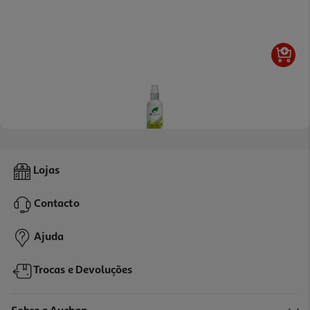
4.7
(23)
Spray Pés Dr.organic Bio Óleo Melaleuca 100ml
Lojas
99.9 €/Lt
Contacto
9,99 €
Ajuda
Trocas e Devoluções