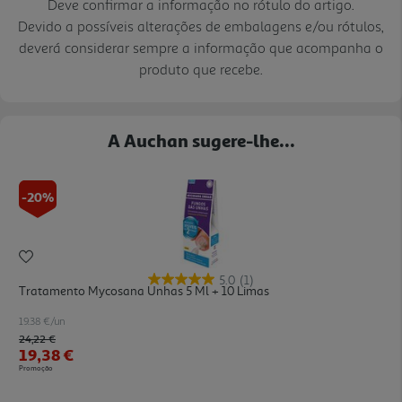
Deve confirmar a informação no rótulo do artigo.
Devido a possíveis alterações de embalagens e/ou rótulos,
deverá considerar sempre a informação que acompanha o
produto que recebe.
A Auchan sugere-lhe...
-20%
5.0
(1)
Tratamento Mycosana Unhas 5 Ml + 10 Limas
19.38 €/un
Price reduced from
to
24,22 €
19,38 €
Promoção