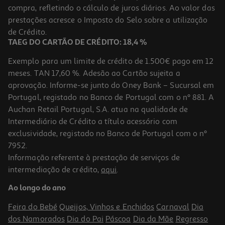
compra, refletindo o cálculo de juros diários. Ao valor das
5.99 €/un
prestações acresce o Imposto do Selo sobre a utilização
5,99 €
de Crédito.
TAEG DO CARTÃO DE CRÉDITO: 18,4 %
Exemplo para um limite de crédito de 1.500€ pago em 12
meses. TAN 17,60 %. Adesão ao Cartão sujeita a
aprovação. Informe-se junto do Oney Bank – Sucursal em
Portugal, registado no Banco de Portugal com o nº 881. A
Auchan Retail Portugal, S.A. atua na qualidade de
Intermediário de Crédito a título acessório com
exclusividade, registado no Banco de Portugal com o nº
7952.
Informação referente à prestação de serviços de
4.5
(24)
intermediação de crédito,
aqui
.
Bálsamo Pés Dr.organic Bio Óleo Melaleuca 100ml
Ao longo do ano
129.9 €/Lt
Feira do Bebé
Queijos, Vinhos e Enchidos
Carnaval
Dia
12,99 €
dos Namorados
Dia do Pai
Páscoa
Dia da Mãe
Regresso