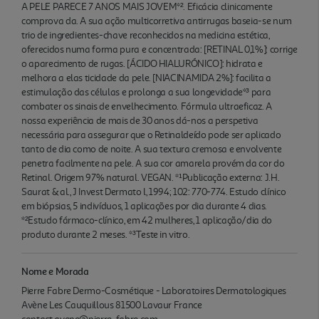
A PELE PARECE 7 ANOS MAIS JOVEM*². Eficácia clinicamente
comprova da. A sua ação multicorretiva antirrugas baseia-se num
trio de ingredientes-chave reconhecidos na medicina estética,
oferecidos numa forma pura e concentrada: [RETINAL 0,1%]: corrige
o aparecimento de rugas. [ÁCIDO HIALURÓNICO]: hidrata e
melhora a elas ticidade da pele. [NIACINAMIDA 2%]: facilita a
estimulação das células e prolonga a sua longevidade*³ para
combater os sinais de envelhecimento. Fórmula ultraeficaz. A
nossa experiência de mais de 30 anos dá-nos a perspetiva
necessária para assegurar que o Retinaldeído pode ser aplicado
tanto de dia como de noite. A sua textura cremosa e envolvente
penetra facilmente na pele. A sua cor amarela provém da cor do
Retinal. Origem 97% natural. VEGAN. *¹Publicação externa: J.H.
Saurat & al., J Invest Dermato l, 1994; 102: 770-774. Estudo clínico
em biópsias, 5 indivíduos, 1 aplicações por dia durante 4 dias.
*²Estudo fármaco-clínico, em 42 mulheres, 1 aplicação/dia do
produto durante 2 meses. *³Teste in vitro.
Nome e Morada
Pierre Fabre Dermo-Cosmétique - Laboratoires Dermatologiques
Avène Les Cauquillous 81500 Lavaur France