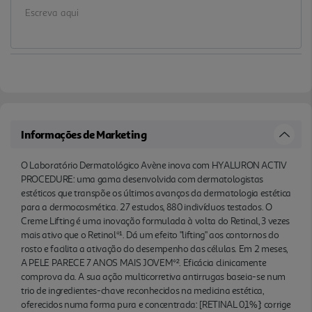
clinicamente comprova da. A sua ação
multicorretiva antirrugas baseia-se num trio de
ingredientes-chave reconhecidos na medicina
estética, oferecidos numa forma pura e
concentrada: [RETINAL 0,1%]: corrige o
aparecimento de rugas. [ÁCIDO HIALURÓNICO]:
hidrata e melhora a elas ticidade da pele.
[NIACINAMIDA 2%]: facilita a estimulação das
Informações de Marketing
células e prolonga a sua longevidade*³ para
combater os sinais de envelhecimento. Fórmula
O Laboratório Dermatológico Avène inova com HYALURON ACTIV
PROCEDURE: uma gama desenvolvida com dermatologistas
ultraeficaz. A nossa experiência de mais de 30 anos
estéticos que transpõe os últimos avanços da dermatologia estética
dá-nos a perspetiva necessária para assegurar que
para a dermocosmética. 27 estudos, 880 indivíduos testados. O
o Retinaldeído pode ser aplicado tanto de dia
Creme Lifting é uma inovação formulada à volta do Retinal, 3 vezes
como de noite. A sua textura cremosa e envolvente
mais ativo que o Retinol*¹. Dá um efeito "lifting" aos contornos do
penetra facilmente na pele. A sua cor amarela
rosto e facilita a ativação do desempenho das células. Em 2 meses,
A PELE PARECE 7 ANOS MAIS JOVEM*². Eficácia clinicamente
provém da cor do Retinal. Origem 97% natural.
comprova da. A sua ação multicorretiva antirrugas baseia-se num
VEGAN. *¹Publicação externa: J.H. Saurat & al., J
trio de ingredientes-chave reconhecidos na medicina estética,
Invest Dermato l, 1994; 102: 770-774. Estudo clínico
oferecidos numa forma pura e concentrada: [RETINAL 0,1%]: corrige