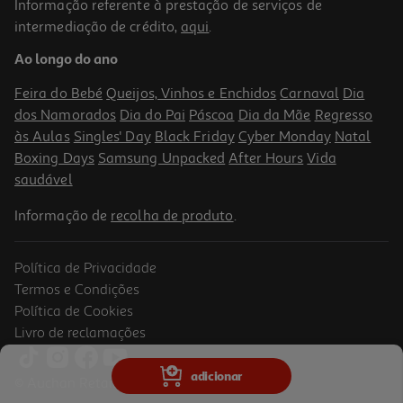
Informação referente à prestação de serviços de
4.4
(94)
intermediação de crédito,
aqui
.
Sérum Avene Hyaluron Active Procedure 20ml
Ao longo do ano
299.7 €/Lt
Feira do Bebé
Queijos, Vinhos e Enchidos
Carnaval
Dia
59,94 €
dos Namorados
Dia do Pai
Páscoa
Dia da Mãe
Regresso
às Aulas
Singles' Day
Black Friday
Cyber Monday
Natal
Boxing Days
Samsung Unpacked
After Hours
Vida
saudável
Informação de
recolha de produto
.
Política de Privacidade
Termos e Condições
Política de Cookies
Livro de reclamações
Creme Fluído Avene Hyaluron Activ B3 Spf50 40ml
adicionar
© Auchan Retail Portugal
1057.75 €/Lt