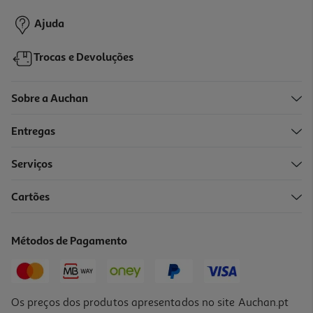
3,99 €
Ajuda
Trocas e Devoluções
Sobre a Auchan
Entregas
Serviços
4.6
(211)
Cartões
Sérum La Roche Posay Hyalu B5 Suract 30ml
1703.33 €/Lt
Métodos de Pagamento
51,10 €
Os preços dos produtos apresentados no site Auchan.pt