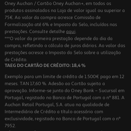
Oney Auchan / Cartão Oney Auchan+, em todos os
produtos assinalados na Loja de valor igual ou superior a
75€. Ao valor da compra acresce Comissão de
Formalização até 6% e Imposto do Selo, incluídos nas
prestações. Consulte detalhe
aqui
.
4.4
(286)
Serum La Roche Posay Retinol B3 30ml
***O valor da primeira prestação depende do dia da
compra, refletindo o cálculo de juros diários. Ao valor das
1703.33 €/Lt
prestações acresce o Imposto do Selo sobre a utilização
51,10 €
de Crédito.
TAEG DO CARTÃO DE CRÉDITO: 18,4 %
Exemplo para um limite de crédito de 1.500€ pago em 12
meses. TAN 17,60 %. Adesão ao Cartão sujeita a
aprovação. Informe-se junto do Oney Bank – Sucursal em
Portugal, registado no Banco de Portugal com o nº 881. A
Auchan Retail Portugal, S.A. atua na qualidade de
Intermediário de Crédito a título acessório com
exclusividade, registado no Banco de Portugal com o nº
7952.