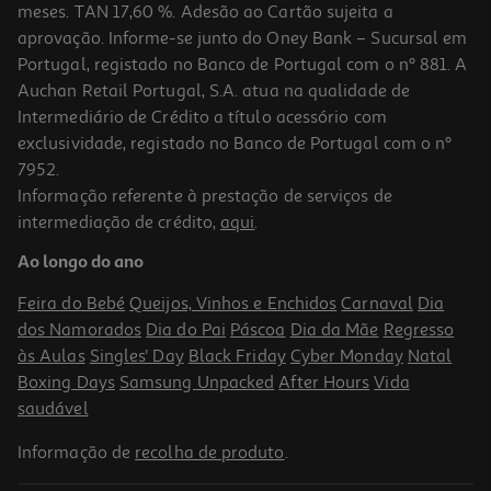
meses. TAN 17,60 %. Adesão ao Cartão sujeita a
aprovação. Informe-se junto do Oney Bank – Sucursal em
Portugal, registado no Banco de Portugal com o nº 881. A
Auchan Retail Portugal, S.A. atua na qualidade de
Intermediário de Crédito a título acessório com
exclusividade, registado no Banco de Portugal com o nº
7952.
Informação referente à prestação de serviços de
4.3
(34)
intermediação de crédito,
aqui
.
Creme Filorga Sleep & Lift Noite 50ml
Ao longo do ano
1798 €/Lt
Feira do Bebé
Queijos, Vinhos e Enchidos
Carnaval
Dia
89,90 €
dos Namorados
Dia do Pai
Páscoa
Dia da Mãe
Regresso
às Aulas
Singles' Day
Black Friday
Cyber Monday
Natal
Boxing Days
Samsung Unpacked
After Hours
Vida
saudável
Informação de
recolha de produto
.