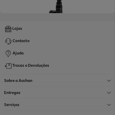
4.8
(126)
Creme Filorga Olhos Global Repair 15ml
Lojas
6326.67 €/Lt
Contacto
94,90 €
Ajuda
Trocas e Devoluções
Sobre a Auchan
Entregas
Serviços