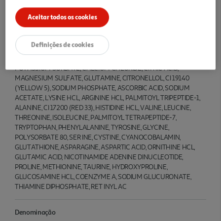
LACTATE, SODIUM PHYTATE, CERAMIDE NP, HELIANTHUS
Aceitar todos os cookies
ANNUUS (SUNFLOWER) SEED OIL, PHYTOSTEROLS, 1,2-
HEXANEDIOL, GLYCERYL STEARATE CITRATE, TOCOPHEROL,
GLUCOSE, SODIUM HYALURONATE , ROSA DAMASCENA FLOWER
Definições de cookies
OIL, ROSA DAMASCENA FLOWER WATER, ASCORBYL
TETRAISOPALMITATE, POTASSIUM CHLORIDE, BETA-SITOSTEROL,
POTASSIUM SORBATE, CALCIUM CHLORIDE, CITRIC ACID,
MAGNESIUM SULFATE, GLUTAMINE, CITRONELLOL, CI 19140
(YELLOW 5), SODIUM PHOSPHATE, ASCORBIC ACID, SODIUM
ACETATE, LYSINE HCL, ARGININE HCL, PALMITOYL TRIPEPTIDE-1,
ALANINE, CI 17200 (RED 33), HISTIDINE HCL, VALINE, LEUCINE,
THREONINE, ISOLEUCINE, PALMITOYL TETRAPEPTIDE-7,
TRYPTOPHAN, PHENYLALANINE, TYROSINE, GLYCINE,
POLYSORBATE 80, SER INE, CYSTINE, CYANOCOBALAMIN,
GLUTATHIONE, ASPARAGINE, ASPARTIC ACID, ORNITHINE HCL,
GLUTAMIC ACID, NICOTINAMIDE ADENINE DINUCLEOTIDE,
PROLINE, METHIONINE, TAURINE, HYDROXYPROLINE,
GLUCOSAMINE HCL, COENZYME A, SODIUM GLUCURONATE,
THIAMINE DIPHOSPHATE, RET INYL AC
Denominação