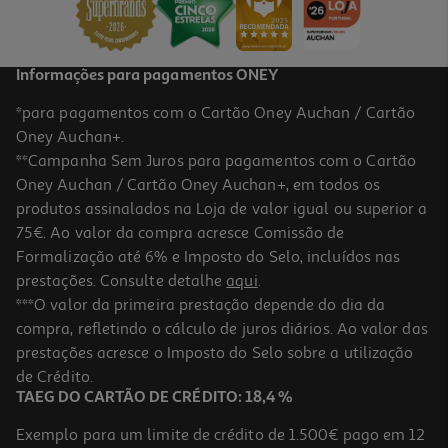
114,90 €
Informações para pagamentos ONEY
*para pagamentos com o Cartão Oney Auchan / Cartão
Oney Auchan+.
**Campanha Sem Juros para pagamentos com o Cartão
Oney Auchan / Cartão Oney Auchan+, em todos os
produtos assinalados na Loja de valor igual ou superior a
75€. Ao valor da compra acresce Comissão de
Formalização até 6% e Imposto do Selo, incluídos nas
prestações. Consulte detalhe
aqui
.
4.7
(240)
Creme Filorga Lift-Structure 50ml
***O valor da primeira prestação depende do dia da
compra, refletindo o cálculo de juros diários. Ao valor das
1798 €/Lt
prestações acresce o Imposto do Selo sobre a utilização
89,90 €
de Crédito.
TAEG DO CARTÃO DE CRÉDITO: 18,4 %
Exemplo para um limite de crédito de 1.500€ pago em 12