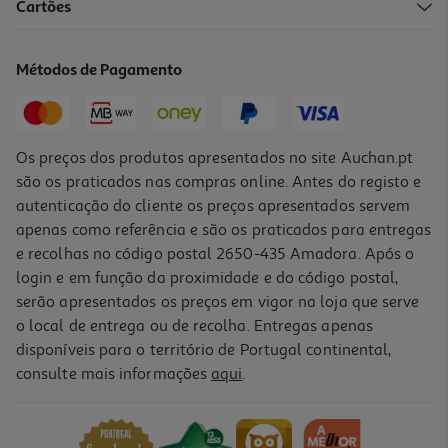
4.8
(102)
Cartões
Bálsamo Filorga Nutritivo Multirrevitaliz 50ml
2298 €/Lt
Métodos de Pagamento
114,90 €
Os preços dos produtos apresentados no site Auchan.pt
são os praticados nas compras online. Antes do registo e
autenticação do cliente os preços apresentados servem
apenas como referência e são os praticados para entregas
e recolhas no código postal 2650-435 Amadora. Após o
login e em função da proximidade e do código postal,
serão apresentados os preços em vigor na loja que serve
o local de entrega ou de recolha. Entregas apenas
disponíveis para o território de Portugal continental,
4.8
(226)
consulte mais informações
aqui
.
Serum Filorga Global Intensive Repair 30ml
3830 €/Lt