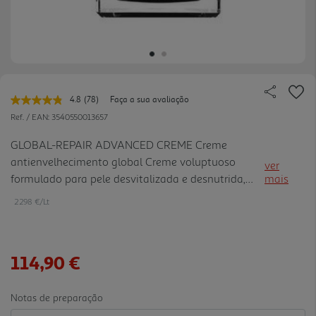
4.8
(78)
Faça a sua avaliação
Leu
78
Ref. / EAN:
3540550013657
avaliações.
Link
GLOBAL-REPAIR ADVANCED CREME Creme
para
antienvelhecimento global Creme voluptuoso
a
ver
mesma
formulado para pele desvitalizada e desnutrida,
mais
página.
com ação reparadora intensiva a nível estrutural,
2298 €/Lt
celular e de superfície.
114,90 €
Notas de preparação