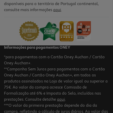
disponíveis para o território de Portugal continental,
4.3
(210)
consulte mais informações
aqui
.
Creme La Roche Posay Effaclar Duo+ M Deep 40ml
567.5 €/Lt
22,70 €
Informações para pagamentos ONEY
*para pagamentos com o Cartão Oney Auchan / Cartão
Oney Auchan+.
**Campanha Sem Juros para pagamentos com o Cartão
Oney Auchan / Cartão Oney Auchan+, em todos os
produtos assinalados na Loja de valor igual ou superior a
75€. Ao valor da compra acresce Comissão de
Formalização até 6% e Imposto do Selo, incluídos nas
prestações. Consulte detalhe
aqui
.
Pack La Roche Posay Effaclar Az 40ml
***O valor da primeira prestação depende do dia da
compra, refletindo o cálculo de juros diários. Ao valor das
426.67 €/Lt