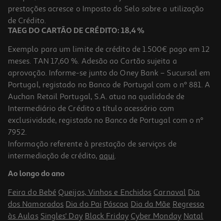
prestações acresce o Imposto do Selo sobre a utilização
38,40 €
de Crédito.
TAEG DO CARTÃO DE CRÉDITO: 18,4 %
Exemplo para um limite de crédito de 1.500€ pago em 12
meses. TAN 17,60 %. Adesão ao Cartão sujeita a
aprovação. Informe-se junto do Oney Bank – Sucursal em
Portugal, registado no Banco de Portugal com o nº 881. A
Auchan Retail Portugal, S.A. atua na qualidade de
Intermediário de Crédito a título acessório com
exclusividade, registado no Banco de Portugal com o nº
7952.
Informação referente à prestação de serviços de
intermediação de crédito,
aqui
.
Pack La Roche Posay Effaclar Mat+ 40ml
Ao longo do ano
230 €/Lt
Feira do Bebé
Queijos, Vinhos e Enchidos
Carnaval
Dia
20,70 €
dos Namorados
Dia do Pai
Páscoa
Dia da Mãe
Regresso
às Aulas
Singles' Day
Black Friday
Cyber Monday
Natal