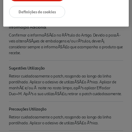
LÂ´Oreal Portugal, Unipessoal, Lda Rua Dr. AntÃ³nio Loureiro
Borges, 7 Miraflores 2796-959Â LINDA A VELHA
Definições de cookies
Informação Adicional
Confirmar a informaÃ§Ã£o no RÃ³tulo do Artigo. Devido a possÃ­
veis alteraÃ§Ãµes de embalagens e/ou rÃ³tulos, deverÃ¡
considerar sempre a informaÃ§Ã£o que acompanha o produto que
recebe.
Sugestões Utilização
Retirar cuidadosamente o patch, rasgando ao longo da linha
pontilhada. Aplicar o adesivo de utilizaÃ§Ã£o Ãºnica. Aplicar de
manhÃ£ e/ou Ã noite no rosto limpo, apÃ³s aplicar Effaclar
Duo+M. ApÃ³s a sua utilizaÃ§Ã£o, retirar o patch cuidadosamente.
Precauções Utilização
Retirar cuidadosamente o patch, rasgando ao longo da linha
pontilhada. Aplicar o adesivo de utilizaÃ§Ã£o Ãºnica.