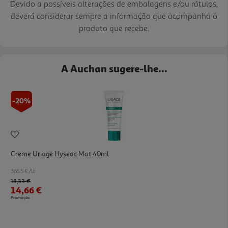
Devido a possíveis alterações de embalagens e/ou rótulos,
deverá considerar sempre a informação que acompanha o
produto que recebe.
A Auchan sugere-lhe...
-20%
Creme Uriage Hyseac Mat 40ml
366.5 €/Lt
Price reduced from
to
18,33 €
14,66 €
Promoção