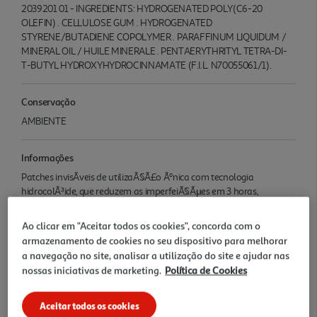
2039201 01 - INGREDIENTS: HYDROGENATED POLY(C6-20
OLEFIN) . CELLULOSE GUM . HYDROGENATED
STYRENE/BUTADIENE COPOLYMER . PARAFFINUM LIQUIDUM /
MINERAL OIL / HUILE MINERALE . PENTAERYTHRITYL TETRA-DI-
T-BUTYL HYDROXYHYDROCINNAMATE (F.I.L. N70055061/1).
Conservação
AMBIENTE
Informações
Patches invisÃ­veis de utilizaÃ§Ã£o Ãºnica com tecnologia
hidrocolÃ³ide, que reduzem as imperfeiÃ§Ãµes em 3 horas,
ajudando a prevenir marcas e a reduzir o tamanho das borbulhas.
Adequado para peles com tendÃªncia acneica.
Ao clicar em "Aceitar todos os cookies", concorda com o
armazenamento de cookies no seu dispositivo para melhorar
a navegação no site, analisar a utilização do site e ajudar nas
Denominação
nossas iniciativas de marketing.
Política de Cookies
EFFACLAR DUO+M PATCHES x22
Aceitar todos os cookies
Nome e Morada