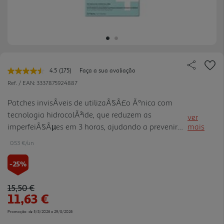
4.5
(175)
Faça a sua avaliação
Leu
175
Ref. / EAN:
3337875924887
avaliações.
Link
Patches invisÃ­veis de utilizaÃ§Ã£o Ãºnica com
para
tecnologia hidrocolÃ³ide, que reduzem as
a
ver
mesma
imperfeiÃ§Ãµes em 3 horas, ajudando a prevenir
mais
página.
marcas e a reduzir o tamanho das borbulhas.
0.53 €/un
Adequado para peles com tendÃªncia acneica.
-25%
Price reduced from
to
15,50 €
11,63 €
Promoção:
de 5/8/2026 a 29/8/2026