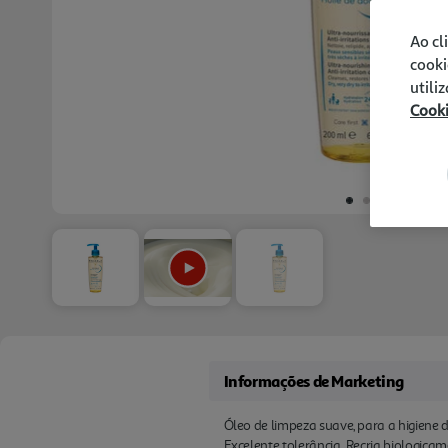
Ao cl
cooki
utili
Cook
Informações de Marketing
Óleo de limpeza suave, para a higiene d
Excelente tolerância. Recria biologica