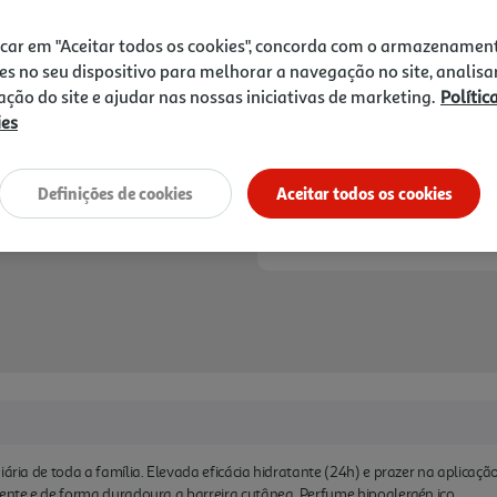
11,95 €
icar em "Aceitar todos os cookies", concorda com o armazenamen
Notas de preparação
es no seu dispositivo para melhorar a navegação no site, analisa
zação do site e ajudar nas nossas iniciativas de marketing.
Polític
ies
Definições de cookies
Aceitar todos os cookies
iária de toda a família. Elevada eficácia hidratante (24h) e prazer na aplicaçã
mente e de forma duradoura a barreira cutânea. Perfume hipoalergén ico.