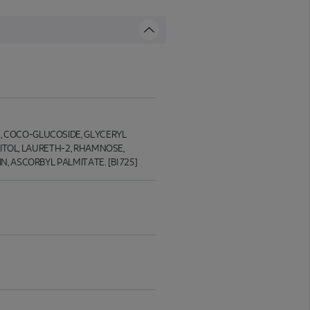
 COCO-GLUCOSIDE, GLYCERYL
LITOL, LAURETH-2, RHAMNOSE,
 ASCORBYL PALMITATE. [BI 725]