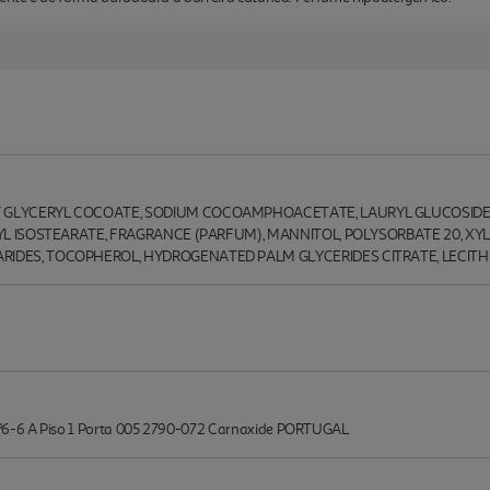
7 GLYCERYL COCOATE, SODIUM COCOAMPHOACETATE, LAURYL GLUCOSIDE,
ERYL ISOSTEARATE, FRAGRANCE (PARFUM), MANNITOL, POLYSORBATE 20, XY
IDES, TOCOPHEROL, HYDROGENATED PALM GLYCERIDES CITRATE, LECITHIN,
Nº6-6 A Piso 1 Porta 005 2790-072 Carnaxide PORTUGAL