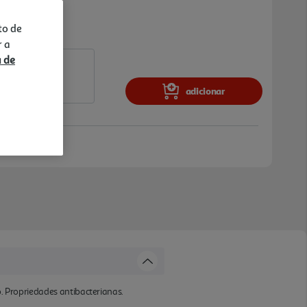
to de
r a
a de
adicionar
o. Propriedades antibacterianas.