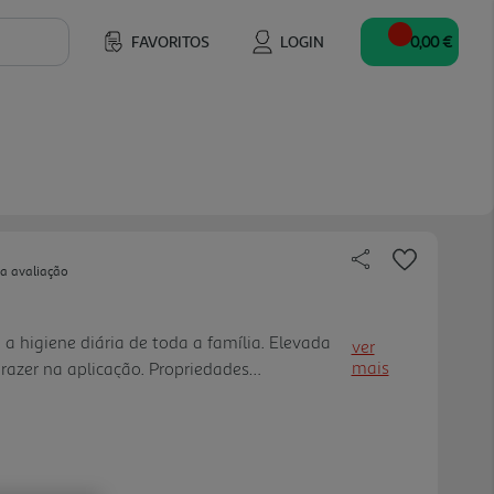
FAVORITOS
LOGIN
0,00 €
ua avaliação
a higiene diária de toda a família. Elevada
ver
mais
prazer na aplicação. Propriedades
tolerância. Recria biologicamente e de forma
a. Perfume hipoalergén ico.