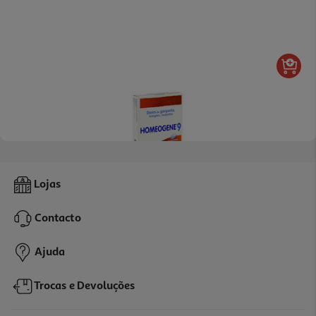
Comprimidos Homoeogene 9 60un
Lojas
0.19 €/un
Contacto
11,50 €
Ajuda
Trocas e Devoluções