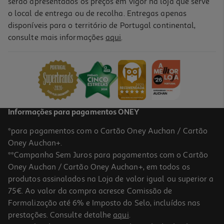
serão apresentados os preços em vigor na loja que serve
o local de entrega ou de recolha. Entregas apenas
disponíveis para o território de Portugal continental,
consulte mais informações
aqui
.
Informações para pagamentos ONEY
*para pagamentos com o Cartão Oney Auchan / Cartão
Oney Auchan+.
**Campanha Sem Juros para pagamentos com o Cartão
Oney Auchan / Cartão Oney Auchan+, em todos os
produtos assinalados na Loja de valor igual ou superior a
75€. Ao valor da compra acresce Comissão de
Formalização até 6% e Imposto do Selo, incluídos nas
prestações. Consulte detalhe
aqui
.