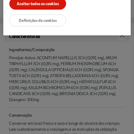
Aceitar todos os cookies
Definições de cookies
Características
Ingredientes/Composição
Princípio Activo: ACONITUM NAPELLUS 3CH (0,091 mg), ARUM
TRIPHYLLUM 3CH (0,091 mg), FERRUM PHOSPHORICUM 6CH
(0,091 mg), CALENDULA OFFICINALIS 6CH (0,091 mg), SPONGIA
TOSTA 6CH (0,091 mg), ATROPA BELLADONNA 6CH (0,091 mg),
MERCURIUS SOLUBILIS 6CH (0,091 mg ), HEPAR SULFUR 6CH
(0,091 mg), KALIUM BICHROMICUM 6CH (0,091 mg), POPULUS
CANDICANS 6CH (0,091 mg), BRYONIA DIOICA 3CH (0,091 mg).
Dosagem: 300mg
Conservação
Conservar em local fresco e seco e longe do alcance das crianças.
Leia cuidadosamente a rotulagem, e as instruções de utilização.