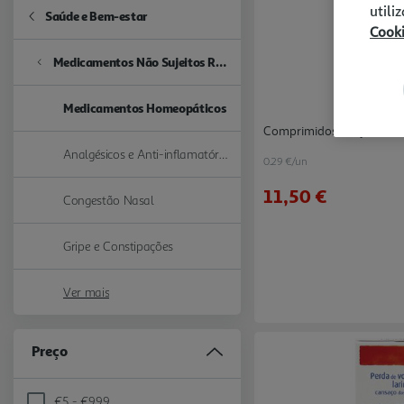
utili
Saúde e Bem-estar
Refine by Categoria: Saúde e Bem-estar
Cook
Medicamentos Não Sujeitos Receita Médica
Refine by Categoria: Medicamentos Não Sujeitos Receita Médica
Medicamentos Homeopáticos
selected Currently Refined by Categoria: Medicamentos Homeopáti
Comprimidos Coryzalia 
Analgésicos e Anti-inflamatórios
Refine by Categoria: Analgésicos e Anti-inflamatórios
0.29 €/un
11,50 €
Congestão Nasal
Refine by Categoria: Congestão Nasal
Gripe e Constipações
Refine by Categoria: Gripe e Constipações
Ver mais
Preço
€5 - €9,99