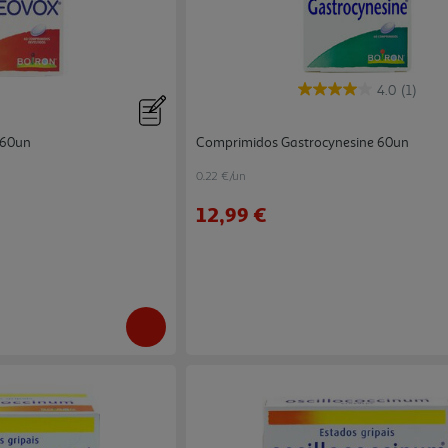
4.0
(1)
 60un
Comprimidos Gastrocynesine 60un
0.22 €/un
12,99 €