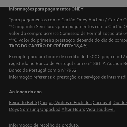
Informações para pagamentos ONEY
*para pagamentos com o Cartão Oney Auchan / Cartão O
**Campanha Sem Juros para pagamentos com o Cartão Oney
valor da compra acresce Comissão de Formalização até 6%
***O valor da primeira prestação depende do dia da compra,
TAEG DO CARTÃO DE CRÉDITO: 18,4 %
Exemplo para um limite de crédito de 1.500€ pago em 12 
registado no Banco de Portugal com o nº 881. A Auchan Ret
Banco de Portugal com o nº 7952.
Informação referente à prestação de serviços de intermedi
Ao longo do ano
Feira do Bebé
Queijos, Vinhos e Enchidos
Carnaval
Dia do
Days
Samsung Unpacked
After Hours
Vida saudável
Informação de
recolha de produto
.