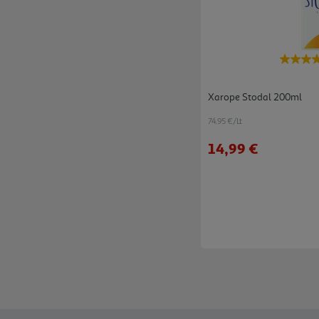
Xarope Stodal 200ml
74.95 €/Lt
14,99 €