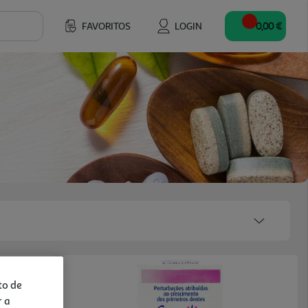
FAVORITOS
LOGIN
0,00 €
to de
r a