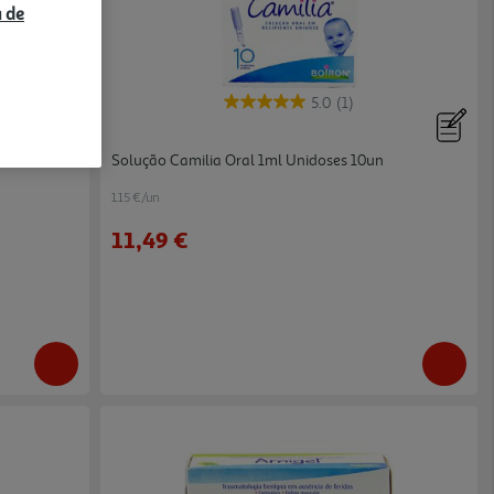
a de
5.0
(1)
Solução Camilia Oral 1ml Unidoses 10un
1.15 €/un
11,49 €