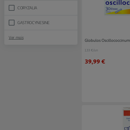
CORYZALIA
Refine by Marca: CORYZALIA
GASTROCYNESINE
Refine by Marca: GASTROCYNESINE
Ver mais
Globulos Oscillococcinum
1.33 €/un
39,99 €