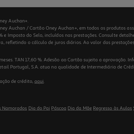
ney Auchan+.
 Auchan / Cartão Oney Auchan+, em todos os produtos assina
 e Imposto do Selo, incluídos nas prestações. Consulte detal
 refletindo o cálculo de juros diários. Ao valor das prestações
meses. TAN 17,60 %. Adesão ao Cartão sujeita a aprovação. In
ail Portugal, S.A. atua na qualidade de Intermediário de Crédi
ação de crédito,
aqui
.
s Namorados
Dia do Pai
Páscoa
Dia da Mãe
Regresso às Aulas