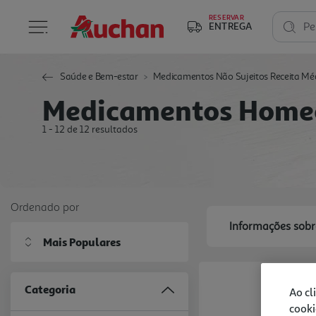
RESERVAR
ENTREGA
Pe
Saúde e Bem-estar
Medicamentos Não Sujeitos Receita Mé
Medicamentos Home
1 - 12 de 12 resultados
Ordenado por
Informações sobr
Mais Populares
Categoria
Ao cl
cooki