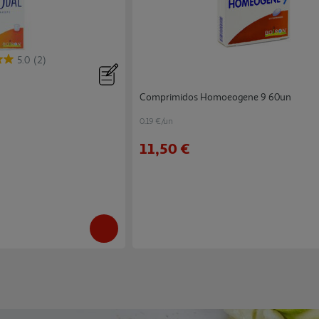
5.0
(2)
Comprimidos Homoeogene 9 60un
0.19 €/un
11,50 €