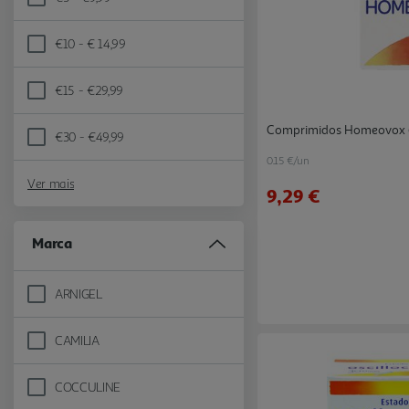
Refine by Preço: €5 - €9,99
€10 - € 14,99
Refine by Preço: €10 - € 14,99
€15 - €29,99
Refine by Preço: €15 - €29,99
Comprimidos Homeovox
€30 - €49,99
Refine by Preço: €30 - €49,99
0.15 €/un
Ver mais
9,29 €
Marca
ARNIGEL
Refine by Marca: ARNIGEL
CAMILIA
Refine by Marca: CAMILIA
COCCULINE
Refine by Marca: COCCULINE