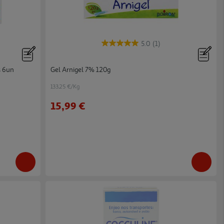
5.0
(1)
s 6un
Gel Arnigel 7% 120g
133.25 €/Kg
15,99 €