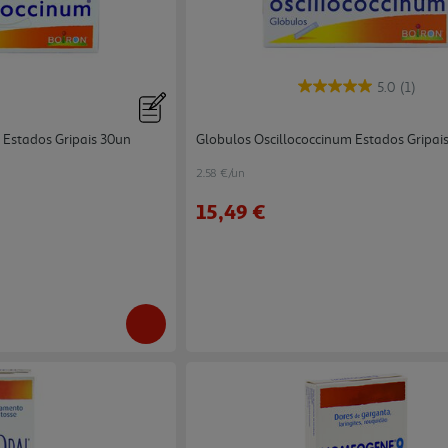
5.0
(1)
 Estados Gripais 30un
Globulos Oscillococcinum Estados Gripai
2.58 €/un
15,49 €