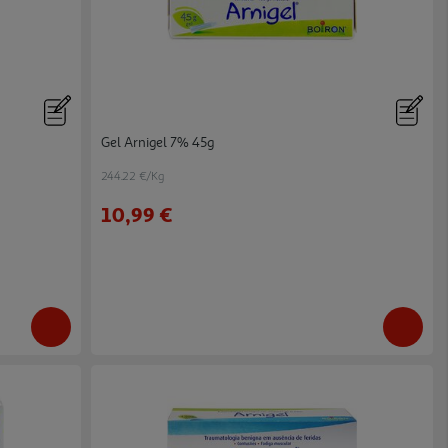
Gel Arnigel 7% 45g
244.22 €/Kg
10,99 €