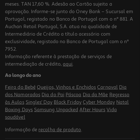
meses. TAN 17,60 %. Adesão ao Cartão sujeita a
aprovação. Informe-se junto do Oney Bank – Sucursal em
Portugal, registado no Banco de Portugal com o nº 881. A
Auchan Retail Portugal, S.A. atua na qualidade de
Intermediário de Crédito a título acessório com
exclusividade, registado no Banco de Portugal com o nº
7952.
Informação referente à prestação de serviços de
intermediação de crédito,
aqui
.
Ao longo do ano
Feira do Bebé
Queijos, Vinhos e Enchidos
Carnaval
Dia
dos Namorados
Dia do Pai
Páscoa
Dia da Mãe
Regresso
às Aulas
Singles' Day
Black Friday
Cyber Monday
Natal
Boxing Days
Samsung Unpacked
After Hours
Vida
saudável
Informação de
recolha de produto
.