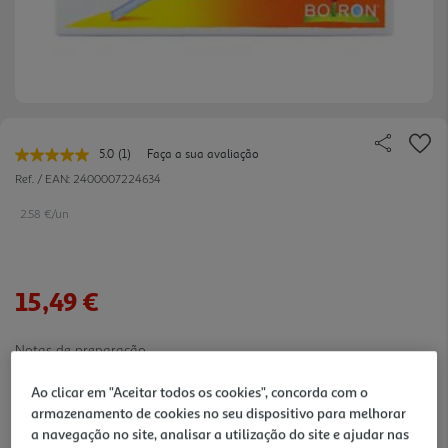
5.0
(1)
Faça a sua avaliação
Leu
uma
Ref. / EAN:
2400007224634
avaliação.
Link
2.58 €/un
para
a
mesma
página.
15,49 €
Notas de preparação
Ao clicar em "Aceitar todos os cookies", concorda com o
armazenamento de cookies no seu dispositivo para melhorar
a navegação no site, analisar a utilização do site e ajudar nas