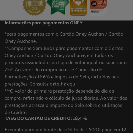
39,99 €
Informações para pagamentos ONEY
*para pagamentos com o Cartão Oney Auchan / Cartão
Oney Auchan+.
**Campanha Sem Juros para pagamentos com o Cartão
Oney Auchan / Cartão Oney Auchan+, em todos os
produtos assinalados na Loja de valor igual ou superior a
75€. Ao valor da compra acresce Comissão de
Formalização até 6% e Imposto do Selo, incluídos nas
prestações. Consulte detalhe
aqui
.
5.0
(2)
Comprimidos Coryzalia 40un
***O valor da primeira prestação depende do dia da
compra, refletindo o cálculo de juros diários. Ao valor das
0.29 €/un
prestações acresce o Imposto do Selo sobre a utilização
11,50 €
de Crédito.
TAEG DO CARTÃO DE CRÉDITO: 18,4 %
Exemplo para um limite de crédito de 1.500€ pago em 12