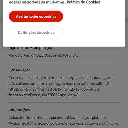
nossas iniciativas de marketing.
Política de Cookies
Aceitar todos os cookies
Definições de cookies
Características
Ingredientes/Composição
Princípio Ativo: NULL. Dosagem: 0.01 ml/g.
Conservação
Conservar em local fresco e seco e longe do alcance das crianças.
Leia cuidadosamente a rotulagem, e as instruções de utilização.
https://extranet.infarmed.pt/INFOMED-fo/download-
ficheiro.xhtml?med_id=33667&tipo_doc=FI
Informações
Caixa de seis ou trinta recipientes unidose de 1 g de glóbulos.
Medicamento homeopático tradicionalmente utilizado no alívio de