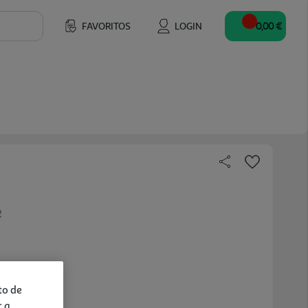
FAVORITOS
LOGIN
0,00 €
R
to de
r a