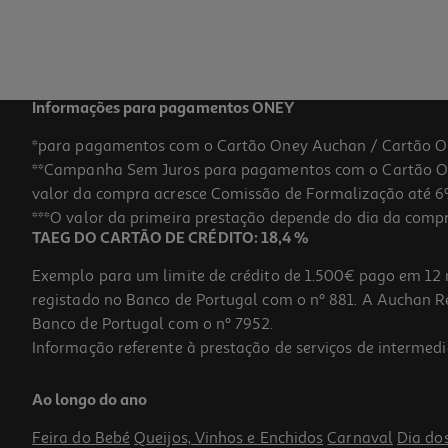
18,87 €
Promoção
Informações para pagamentos ONEY
*para pagamentos com o Cartão Oney Auchan / Cartão O
**Campanha Sem Juros para pagamentos com o Cartão Oney
-37%
valor da compra acresce Comissão de Formalização até 6%
***O valor da primeira prestação depende do dia da compra,
TAEG DO CARTÃO DE CRÉDITO: 18,4 %
Exemplo para um limite de crédito de 1.500€ pago em 12 
registado no Banco de Portugal com o nº 881. A Auchan Ret
Banco de Portugal com o nº 7952.
Informação referente à prestação de serviços de intermedi
Spray Anthelios Uvmune Ped 400 Spf50+ 50ml
Ao longo do ano
380.6 €/Lt
Price reduced from
to
30,20 €
Feira do Bebé
Queijos, Vinhos e Enchidos
Carnaval
Dia do
19,03 €