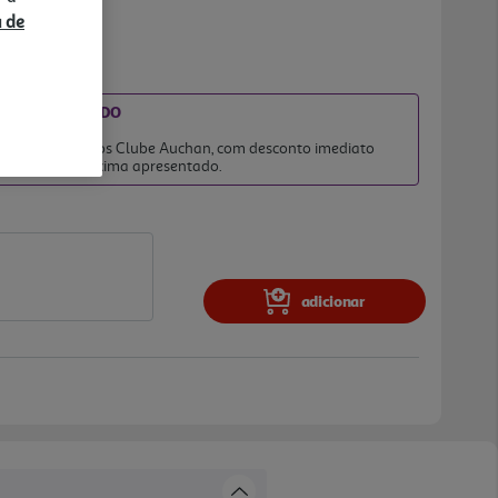
a de
DIATO INCLUÍDO
026
 clientes membros Clube Auchan, com desconto imediato
no preço final acima apresentado.
adicionar