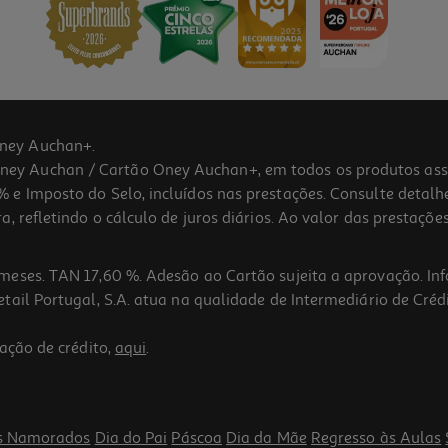
ney Auchan+.
 Auchan / Cartão Oney Auchan+, em todos os produtos assina
 e Imposto do Selo, incluídos nas prestações. Consulte detal
 refletindo o cálculo de juros diários. Ao valor das prestações
meses. TAN 17,60 %. Adesão ao Cartão sujeita a aprovação. In
ail Portugal, S.A. atua na qualidade de Intermediário de Crédi
ação de crédito,
aqui
.
s Namorados
Dia do Pai
Páscoa
Dia da Mãe
Regresso às Aulas