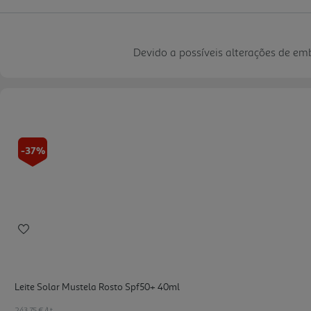
Devido a possíveis alterações de e
-37%
Leite Solar Mustela Rosto Spf50+ 40ml
243.75 €/Lt