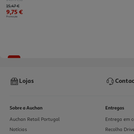
Price reduced from
to
15,47 €
9,75 €
Promoção
-28%
Lojas
Contac
Sobre a Auchan
Entregas
Auchan Retail Portugal
Entrega em c
Spray Isdin Foto Loção Ped Spf50 250ml
Notícias
Recolha Driv
23.69 €/un