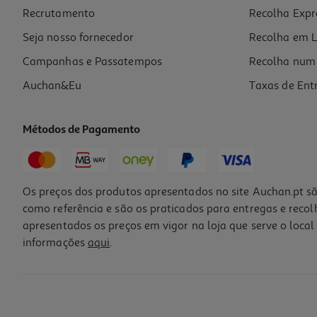
Price reduced from
to
32,90 €
Recrutamento
Recolha Expr
23,69 €
Promoção
Seja nosso fornecedor
Recolha em L
Campanhas e Passatempos
Recolha num 
Auchan&Eu
Taxas de Ent
Métodos de Pagamento
-37%
Os preços dos produtos apresentados no site Auchan.pt sã
como referência e são os praticados para entregas e reco
apresentados os preços em vigor na loja que serve o local 
informações
aqui
.
Leite Bioderma Photoderm Pediatrics Spf50+ 200ml
94.35 €/Lt
Price reduced from
to
29,95 €