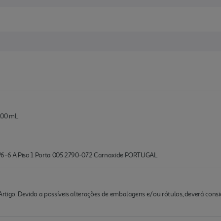
100 mL
Nº6-6 A Piso 1 Porta 005 2790-072 Carnaxide PORTUGAL
rtigo. Devido a possíveis alterações de embalagens e/ou rótulos, deverá cons