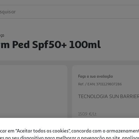
squisar
nça
rm Ped Spf50+ 100ml
Faça a sua avaliação
Ref. / EAN:
3701129807286
TECNOLOGIA SUN BARRIE
150.9 €/Lt
-37%
icar em "Aceitar todos os cookies", concorda com o armazenamen
es no seu dispositivo para melhorar a navegação no site, analisa
Next