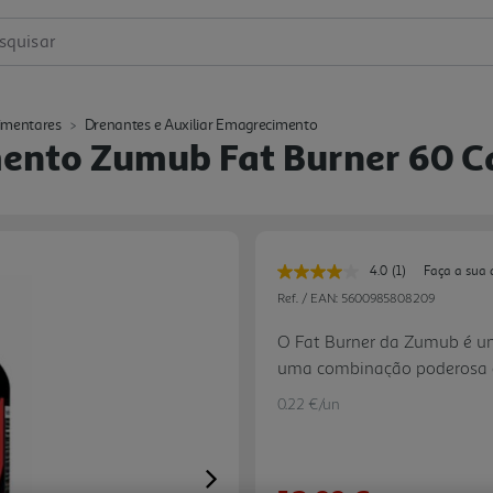
squisar
imentares
Drenantes e Auxiliar Emagrecimento
ento Zumub Fat Burner 60 C
4.0
(1)
Faça a sua 
Leu
uma
Ref. / EAN:
5600985808209
avaliação.
Link
O Fat Burner da Zumub é u
para
uma combinação poderosa d
a
mesma
emagrecimento, aumentando o
página.
0.22 €/un
de uma dieta equilibrada.
Next