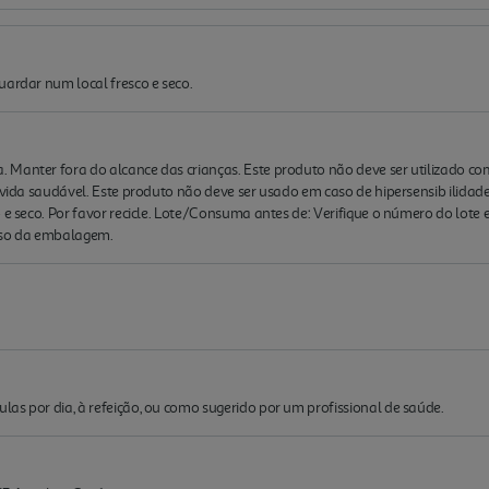
uardar num local fresco e seco.
 Manter fora do alcance das crianças. Este produto não deve ser utilizado c
e vida saudável. Este produto não deve ser usado em caso de hipersensib ilidad
o e seco. Por favor recicle. Lote/Consuma antes de: Verifique o número do lote
rso da embalagem.
as por dia, à refeição, ou como sugerido por um profissional de saúde.