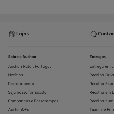
Lojas
Contac
Sobre a Auchan
Entregas
Auchan Retail Portugal
Entrega em c
Suplemento Plantanatur Gorduras Dia Noite Refeições 80 Comp
Notícias
Recolha Driv
0.21 €/un
16,77 €
Recrutamento
Recolha Expr
Seja nosso fornecedor
Recolha em L
Campanhas e Passatempos
Recolha num 
Auchan&Eu
Taxas de Ent