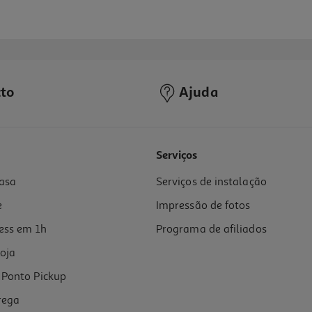
to
Ajuda
5.0
(1)
Serviços
asa
Serviços de instalação
e
Impressão de fotos
ess em 1h
Programa de afiliados
oja
Ponto Pickup
rega