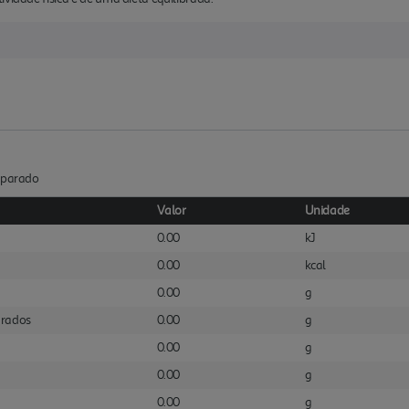
reparado
Valor
Unidade
0.00
kJ
0.00
kcal
0.00
g
urados
0.00
g
0.00
g
0.00
g
0.00
g