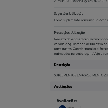
Zumub S.A. Estrada Ligeiras 34 2735-
Sugestões Utilização
Como suplemento, consumir 1 a 2 cápsul
Precauções Utilização
Não exceda a dose diária recomendada.
variada e equilibrada e de um estilo d
constituintes. Guardar num local fresc
carimbados na embalagem. Veja o ve
Descrição
SUPLEMENTOS EMAGRECIMENTO ZUM
Avaliações