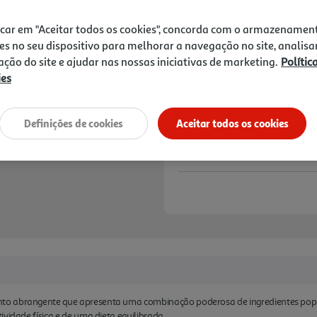
12,99 €
icar em "Aceitar todos os cookies", concorda com o armazenamen
Notas de preparação
es no seu dispositivo para melhorar a navegação no site, analisa
zação do site e ajudar nas nossas iniciativas de marketing.
Polític
ies
Definições de cookies
Aceitar todos os cookies
to abrangente que apresenta uma combinação poderosa de ingredientes pop
vidade física e de uma dieta equilibrada.