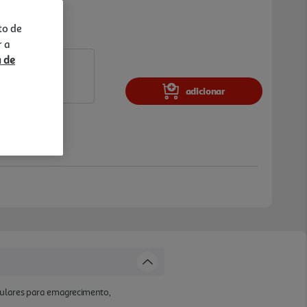
to de
r a
a de
adicionar
ulares para emagrecimento,