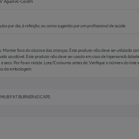
337 Agualva-Cacém
as por dia, à refeição, ou como sugerido por um profissional de saúde.
 Manter fora do alcance das crianças. Este produto não deve ser utilizado c
e vida saudável. Este produto não deve ser usado em caso de hipersensib ilidad
o e seco. Por favor recicle. Lote/Consuma antes de: Verifique o número do lote
rso da embalagem.
UB FAT BURNER 60 CAPS