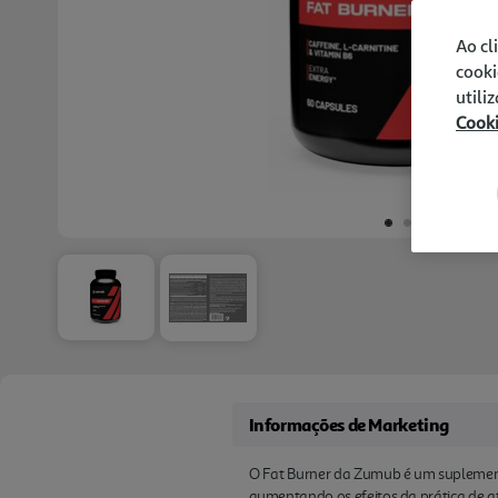
Ao cl
cooki
utili
Cook
Informações de Marketing
O Fat Burner da Zumub é um suplemen
aumentando os efeitos da prática de ati