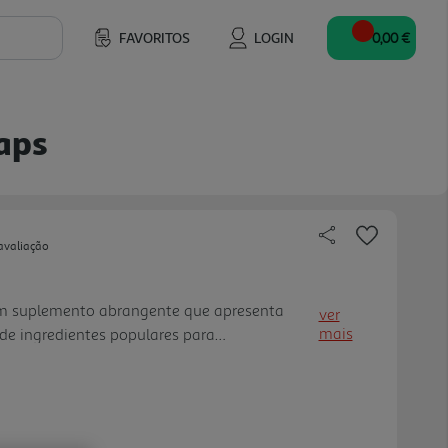
FAVORITOS
LOGIN
0,00 €
aps
avaliação
m suplemento abrangente que apresenta
ver
mais
e ingredientes populares para
s efeitos da prática de atividade física e