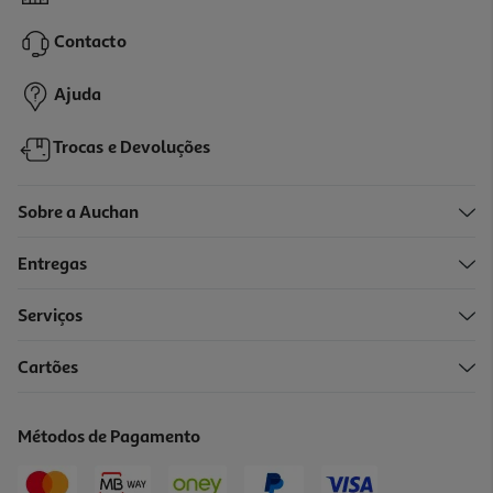
0.06 €/un
Contacto
5,31 €
Ajuda
Trocas e Devoluções
Sobre a Auchan
Entregas
Serviços
Cartões
Suplemento Forma+ Magn.+ Vit.c + Vit.d 30 Gom.
0.33 €/un
Métodos de Pagamento
9,99 €