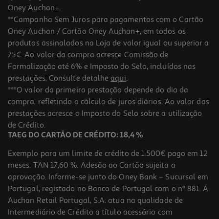
Oney Auchan+.
**Campanha Sem Juros para pagamentos com o Cartão
Oney Auchan / Cartão Oney Auchan+, em todos os
produtos assinalados na Loja de valor igual ou superior a
75€. Ao valor da compra acresce Comissão de
Formalização até 6% e Imposto do Selo, incluídos nas
prestações. Consulte detalhe
aqui
.
Suplemento Goldnutrition Magnésio 250 Ml
***O valor da primeira prestação depende do dia da
compra, refletindo o cálculo de juros diários. Ao valor das
63.96 €/Lt
prestações acresce o Imposto do Selo sobre a utilização
15,99 €
de Crédito.
TAEG DO CARTÃO DE CRÉDITO: 18,4 %
Exemplo para um limite de crédito de 1.500€ pago em 12
meses. TAN 17,60 %. Adesão ao Cartão sujeita a
aprovação. Informe-se junto do Oney Bank – Sucursal em
Portugal, registado no Banco de Portugal com o nº 881. A
Auchan Retail Portugal, S.A. atua na qualidade de
Intermediário de Crédito a título acessório com
-15%