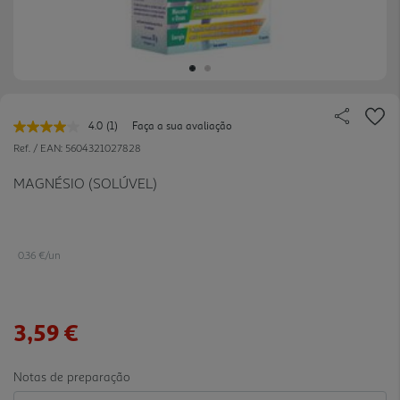
4.0
(1)
Faça a sua avaliação
Leu
uma
Ref. / EAN:
5604321027828
avaliação.
Link
MAGNÉSIO (SOLÚVEL)
para
a
mesma
página.
0.36 €/un
3,59 €
Notas de preparação