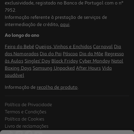
exclusividade, registado no Banco de Portugal com o nº
7952.
Informação referente à prestação de serviços de
intermediação de crédito,
aqui
.
Suplmento Goldnutrition Colagénio Uc-Ii Complex 30 Caps
Ao longo do ano
0.74 €/un
Price reduced from
to
25,99 €
Feira do Bebé
Queijos, Vinhos e Enchidos
Carnaval
Dia
22,09 €
dos Namorados
Dia do Pai
Páscoa
Dia da Mãe
Regresso
Promoção
às Aulas
Singles' Day
Black Friday
Cyber Monday
Natal
Boxing Days
Samsung Unpacked
After Hours
Vida
saudável
Informação de
recolha de produto
.
Política de Privacidade
Termos e Condições
Política de Cookies
Livro de reclamações