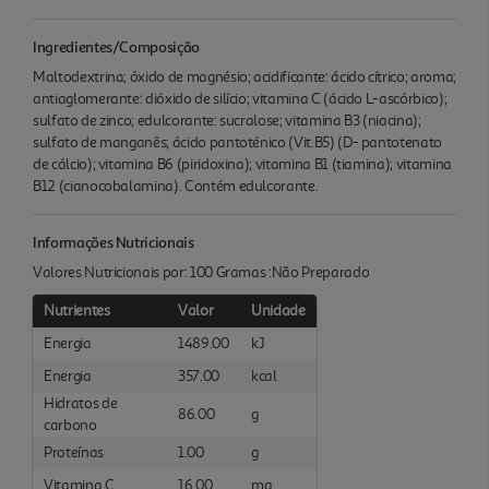
Ingredientes/Composição
Maltodextrina; óxido de magnésio; acidificante: ácido cítrico; aroma;
antiaglomerante: dióxido de silício; vitamina C (ácido L-ascórbico);
sulfato de zinco; edulcorante: sucralose; vitamina B3 (niacina);
sulfato de manganês; ácido pantoténico (Vit.B5) (D- pantotenato
de cálcio); vitamina B6 (piridoxina); vitamina B1 (tiamina); vitamina
B12 (cianocobalamina). Contém edulcorante.
Informações Nutricionais
Valores Nutricionais por: 100 Gramas :Não Preparado
Nutrientes
Valor
Unidade
Energia
1489.00
kJ
Energia
357.00
kcal
Hidratos de
86.00
g
carbono
Proteínas
1.00
g
Vitamina C
16.00
mg