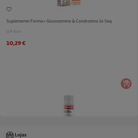
Suplemento Forma+ Glucosamina & Condroitina 14 Saq
0.74 €/un
10,29 €
4.0
(1)
Suplemento Salutem Cálcio Magnésio 90 Comp
Lojas