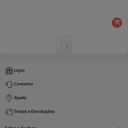
4.7
(3)
Sensor Portas E Janelas Tp-Link Tapo T110 Branco
Lojas
14.99 €/un
Contacto
14,99 €
Ajuda
Trocas e Devoluções