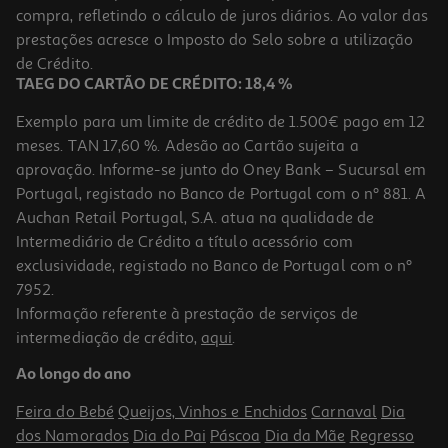
compra, refletindo o cálculo de juros diários. Ao valor das
25.99 €/un
prestações acresce o Imposto do Selo sobre a utilização
25,99 €
de Crédito.
TAEG DO CARTÃO DE CRÉDITO: 18,4 %
Exemplo para um limite de crédito de 1.500€ pago em 12
meses. TAN 17,60 %. Adesão ao Cartão sujeita a
aprovação. Informe-se junto do Oney Bank – Sucursal em
Portugal, registado no Banco de Portugal com o nº 881. A
Auchan Retail Portugal, S.A. atua na qualidade de
Intermediário de Crédito a título acessório com
exclusividade, registado no Banco de Portugal com o nº
7952.
Informação referente à prestação de serviços de
5.0
(3)
intermediação de crédito,
aqui
.
Suporte De Parede Para Tv 23-65" Qilive Inclinável E Giratorio -
Preto
Ao longo do ano
46.99 €/un
Feira do Bebé
Queijos, Vinhos e Enchidos
Carnaval
Dia
46,99 €
dos Namorados
Dia do Pai
Páscoa
Dia da Mãe
Regresso