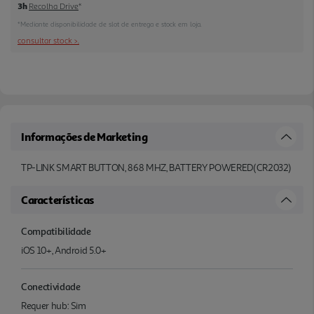
3h
Recolha Drive
*
*Mediante disponibilidade de slot de entrega e stock em loja.
consultar stock >.
Informações de Marketing
TP-LINK SMART BUTTON, 868 MHZ, BATTERY POWERED(CR2032)
Características
Compatibilidade
iOS 10+, Android 5.0+
Conectividade
Requer hub: Sim