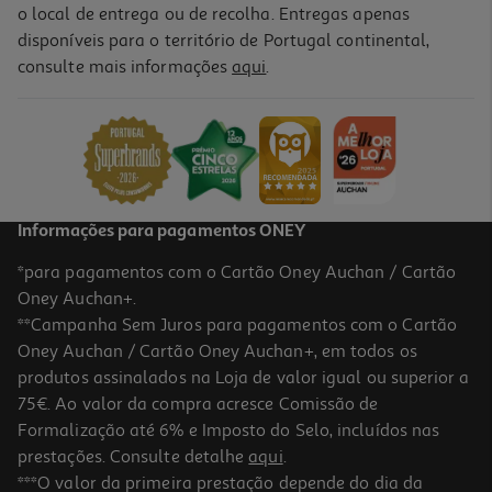
o local de entrega ou de recolha. Entregas apenas
disponíveis para o território de Portugal continental,
consulte mais informações
aqui
.
Interruptor Inteligente Tp-Link Tapo S220 Branco
22.99 €/un
22,99 €
Informações para pagamentos ONEY
*para pagamentos com o Cartão Oney Auchan / Cartão
Oney Auchan+.
**Campanha Sem Juros para pagamentos com o Cartão
Oney Auchan / Cartão Oney Auchan+, em todos os
produtos assinalados na Loja de valor igual ou superior a
75€. Ao valor da compra acresce Comissão de
Formalização até 6% e Imposto do Selo, incluídos nas
prestações. Consulte detalhe
aqui
.
Sensor Temperatura Tp-Link Tapo T315 Smarthome
***O valor da primeira prestação depende do dia da