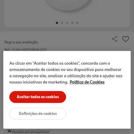
Faça a sua avaliação
Ref. / EAN:
4897098682937
TP-LINK SMART BUTTON, 868 MHZ, BATTERY
Ao clicar em "Aceitar todos os cookies", concorda com o
POWERED(CR2032)
armazenamento de cookies no seu dispositivo para melhorar
a navegação no site, analisar a utilização do site e ajudar nas
nossas iniciativas de marketing.
Política de Cookies
Aceitar todos os cookies
14,99 €
Definições de cookies
Receba em casa a 10/08/2026
, se encomendar até às 12h.
1h
Recolha em loja Express
*