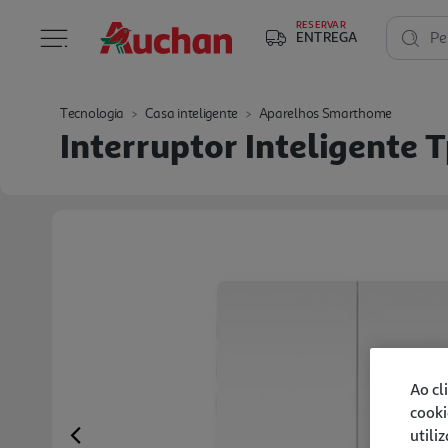
RESERVAR
ENTREGA
Pe
Tecnologia
Casa inteligente
Aparelhos Smarthome
Interruptor Inteligente
Ao cl
cooki
utili
Previous