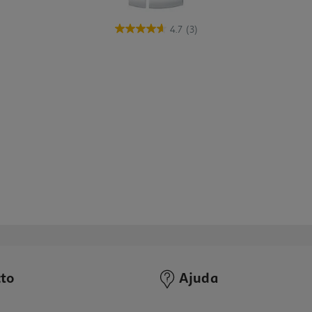
4.7
(3)
to
Ajuda