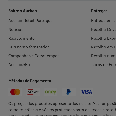
Sobre a Auchan
Entregas
Auchan Retail Portugal
Entrega em c
Hub Inteligente Tp-Link Tapo H100
Notícias
Recolha Driv
19.99 €/un
Recrutamento
Recolha Expr
19,99 €
Seja nosso fornecedor
Recolha em L
Campanhas e Passatempos
Recolha num 
Auchan&Eu
Taxas de Ent
Métodos de Pagamento
Os preços dos produtos apresentados no site Auchan.pt sã
como referência e são os praticados para entregas e reco