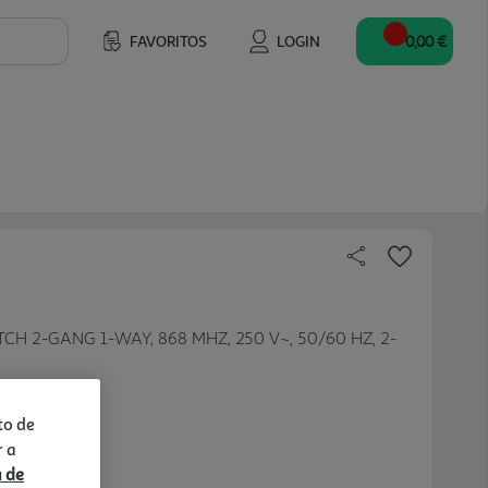
FAVORITOS
LOGIN
0,00 €
CH 2-GANG 1-WAY, 868 MHZ, 250 V~, 50/60 HZ, 2-
to de
r a
a de