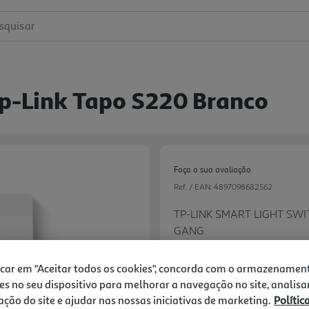
squisar
 Tp-Link Tapo S220 Branco
Faça a sua avaliação
Ref. / EAN:
4897098682562
TP-LINK SMART LIGHT SWIT
GANG
icar em "Aceitar todos os cookies", concorda com o armazenamen
es no seu dispositivo para melhorar a navegação no site, analisa
zação do site e ajudar nas nossas iniciativas de marketing.
Polític
Next