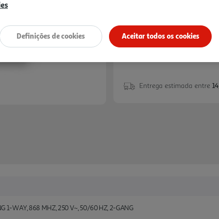
22,99 €
ies
Definições de cookies
Aceitar todos os cookies
Entrega estimada entre
14
 1-WAY, 868 MHZ, 250 V~, 50/60 HZ, 2-GANG