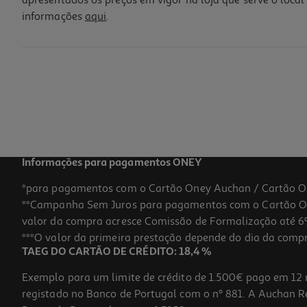
apresentados os preços em vigor na loja que serve o local 
informações
aqui
.
Adaptador Spc Clima Control Branco
49.99 €/un
49,99 €
Informações para pagamentos ONEY
*para pagamentos com o Cartão Oney Auchan / Cartão O
**Campanha Sem Juros para pagamentos com o Cartão Oney
valor da compra acresce Comissão de Formalização até 6%
***O valor da primeira prestação depende do dia da compra,
TAEG DO CARTÃO DE CRÉDITO: 18,4 %
Exemplo para um limite de crédito de 1.500€ pago em 12 
registado no Banco de Portugal com o nº 881. A Auchan Ret