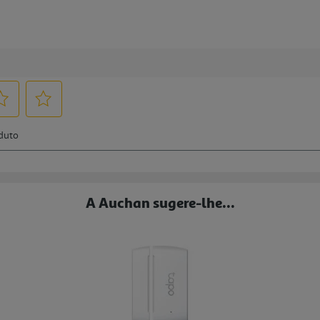
A Auchan sugere-lhe...