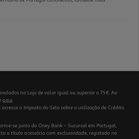
erritório de Portugal continental, consulte mais
lados na Loja de valor igual ou superior a 75€. Ao
he
aqui
.
 acresce o Imposto do Selo sobre a utilização de Crédito.
forme-se junto do Oney Bank – Sucursal em Portugal,
to a título acessório com exclusividade, registado no