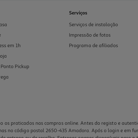
5.0
(1)
Serviços
asa
Serviços de instalação
e
Impressão de fotos
ess em 1h
Programa de afiliados
oja
Ponto Pickup
rega
o os praticados nas compras online. Antes do registo e autent
lhas no código postal 2650-435 Amadora. Após o login e em fu