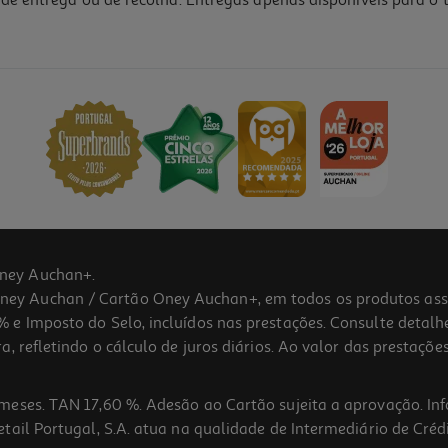
de entrega ou de recolha. Entregas apenas disponíveis para o t
ney Auchan+.
 Auchan / Cartão Oney Auchan+, em todos os produtos assina
 e Imposto do Selo, incluídos nas prestações. Consulte detal
 refletindo o cálculo de juros diários. Ao valor das prestações
meses. TAN 17,60 %. Adesão ao Cartão sujeita a aprovação. In
ail Portugal, S.A. atua na qualidade de Intermediário de Crédi