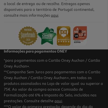
o local de entrega ou de recolha. Entregas apenas
disponíveis para o território de Portugal continental,
consulte mais informações
aqui
.
Interruptor Inteligente Tp-Link Tapo S220 Branco
22.99 €/un
22,99 €
Informações para pagamentos ONEY
*para pagamentos com o Cartão Oney Auchan / Cartão
Oney Auchan+.
**Campanha Sem Juros para pagamentos com o Cartão
Oney Auchan / Cartão Oney Auchan+, em todos os
produtos assinalados na Loja de valor igual ou superior a
75€. Ao valor da compra acresce Comissão de
Formalização até 6% e Imposto do Selo, incluídos nas
prestações. Consulte detalhe
aqui
.
Adaptador Spc Clima Control Branco
***O valor da primeira prestação depende do dia da