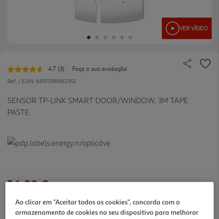
VER VÍDEO
4.7
(3)
Faça a sua avaliação
Leu
3
Ref. / EAN:
4897098682951
avaliações.
Link
SENSOR TP-LINK SMART DOOR/WINDOW, 3M TAPE
para
PASTE
a
mesma
página.
14,99 €
Ao clicar em "Aceitar todos os cookies", concorda com o
armazenamento de cookies no seu dispositivo para melhorar