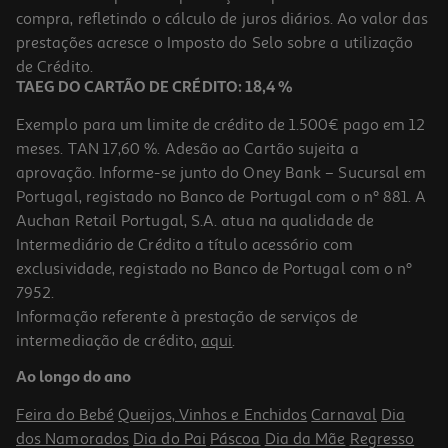
compra, refletindo o cálculo de juros diários. Ao valor das
49.99 €/un
prestações acresce o Imposto do Selo sobre a utilização
49,99 €
de Crédito.
TAEG DO CARTÃO DE CRÉDITO: 18,4 %
Exemplo para um limite de crédito de 1.500€ pago em 12
meses. TAN 17,60 %. Adesão ao Cartão sujeita a
aprovação. Informe-se junto do Oney Bank – Sucursal em
Portugal, registado no Banco de Portugal com o nº 881. A
Auchan Retail Portugal, S.A. atua na qualidade de
Intermediário de Crédito a título acessório com
exclusividade, registado no Banco de Portugal com o nº
7952.
Informação referente à prestação de serviços de
5.0
(4)
intermediação de crédito,
aqui
.
Cabo Hdmi Qilive G4217902 4k Ethernet 1.5 Mt
Ao longo do ano
10.99 €/un
Feira do Bebé
Queijos, Vinhos e Enchidos
Carnaval
Dia
10,99 €
dos Namorados
Dia do Pai
Páscoa
Dia da Mãe
Regresso