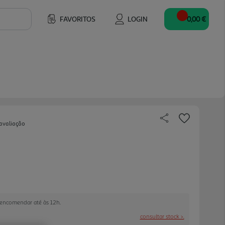
FAVORITOS
LOGIN
0,00 €
avaliação
e encomendar até às 12h.
consultar stock >.