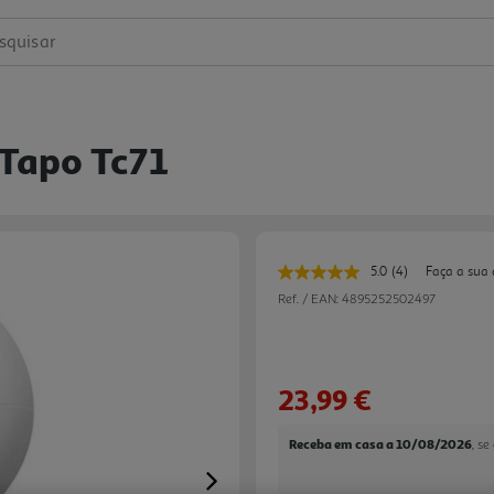
squisar
 Tapo Tc71
5.0
(4)
Faça a sua 
Leu
4
Ref. / EAN:
4895252502497
avaliações.
Link
para
a
mesma
23,99 €
página.
Receba em casa a 10/08/2026
, s
Next