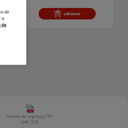
to de
adicionar
r a
a de
Câmara de Segurança TP-
LINK TC71