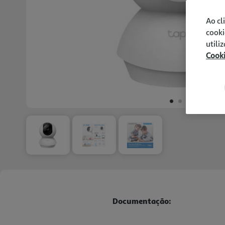
Ao cl
cooki
utili
Cook
Documentação: