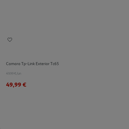
Camara Tp-Link Exterior Tc65
49.99 €/un
49,99 €