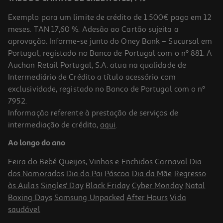
Exemplo para um limite de crédito de 1.500€ pago em 12
meses. TAN 17,60 %. Adesão ao Cartão sujeita a
aprovação. Informe-se junto do Oney Bank – Sucursal em
Portugal, registado no Banco de Portugal com o nº 881. A
Auchan Retail Portugal, S.A. atua na qualidade de
Intermediário de Crédito a título acessório com
exclusividade, registado no Banco de Portugal com o nº
7952.
Informação referente à prestação de serviços de
intermediação de crédito,
aqui
.
Ao longo do ano
Feira do Bebé
Queijos, Vinhos e Enchidos
Carnaval
Dia
dos Namorados
Dia do Pai
Páscoa
Dia da Mãe
Regresso
às Aulas
Singles' Day
Black Friday
Cyber Monday
Natal
Boxing Days
Samsung Unpacked
After Hours
Vida
saudável