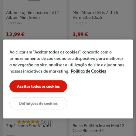
Album Fujifilm Instaxmini 12
Mini Album I Gifts 713116
Album Mint Green
Vermelho 10x15
12.99 €/un
3.99 €/un
12,99 €
3,99 €
Ao clicar em "Aceitar todos os cookies", concorda com o
armazenamento de cookies no seu dispositivo para melhorar
a navegação no site, analisar a utilização do site e ajudar nas
nossas iniciativas de marketing.
Política de Cookies
Aceitar todos os cookies
Definições de cookies
5.0
(1)
Tripé Hama Star 61 4161
Bolsa Fujifilm Instax Mini 12
Case Blossom-Pi