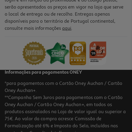
login e em função da proximidade e do código postal,
serão apresentados os preços em vigor na loja que serve
o local de entrega ou de recolha. Entregas apenas
disponíveis para o território de Portugal continental,
consulte mais informações
aqui
.
Informações para pagamentos ONEY
*para pagamentos com o Cartão Oney Auchan / Cartão
Oney Auchan+.
**Campanha Sem Juros para pagamentos com o Cartão
Oney Auchan / Cartão Oney Auchan+, em todos os
produtos assinalados na Loja de valor igual ou superior a
75€. Ao valor da compra acresce Comissão de
Formalização até 6% e Imposto do Selo, incluídos nas