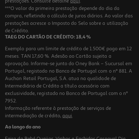
prestações. Consulte detalhe
aqui
.
***O valor da primeira prestação depende do dia da
compra, refletindo o cálculo de juros diários. Ao valor das
prestações acresce o Imposto do Selo sobre a utilização
de Crédito.
TAEG DO CARTÃO DE CRÉDITO: 18,4 %
Exemplo para um limite de crédito de 1.500€ pago em 12
meses. TAN 17,60 %. Adesão ao Cartão sujeita a
aprovação. Informe-se junto do Oney Bank – Sucursal em
Portugal, registado no Banco de Portugal com o nº 881. A
Auchan Retail Portugal, S.A. atua na qualidade de
Intermediário de Crédito a título acessório com
exclusividade, registado no Banco de Portugal com o nº
7952.
Informação referente à prestação de serviços de
intermediação de crédito,
aqui
.
Ao longo do ano
Feira do Bebé
Queijos, Vinhos e Enchidos
Carnaval
Dia