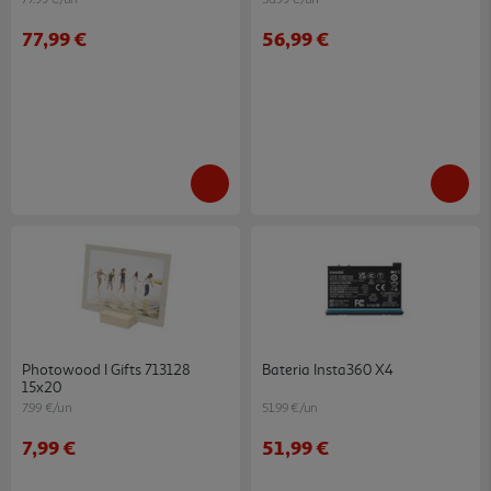
77,99 €
56,99 €
Photowood I Gifts 713128
Bateria Insta360 X4
15x20
7.99 €/un
51.99 €/un
7,99 €
51,99 €