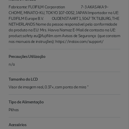
Fabricante: FUJIFILM Corporation 7-3 AKASAKA 9-
CHOME, MINATO-KU, TOKYO 107-0052, JAPAN Importador na UE:
FUJIFILM Europe B.V. OUDENSTAART 1, 5047 TK TILBURG, THE
NETHERLANDS Nome da pessoa responsável pela conformidade
do produto na EU: Mrs. Havva Namaz E-Mail de contacto na UE:
product.safety.eu@fujifilm.com Avisos de Segurança (que constam
nos manuais de instruções): https://instax.com/support/
Precauções Utilização
n/a
Tamanho do LCD
Visor de imagem real, 0.37×, com ponto de mira "
Tipo de Alimentação
Pilhas
Acessórios