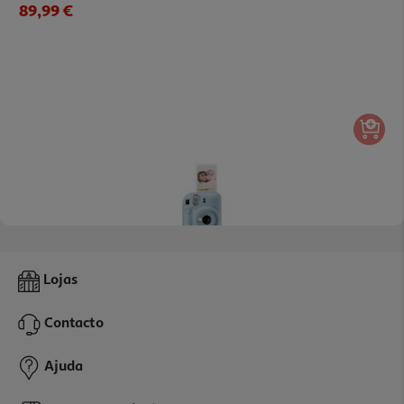
89,99 €
5.0
(1)
Camara Analógica Fujfilm Instax Mini 12 Blue
Lojas
89.99 €/un
Contacto
89,99 €
Ajuda