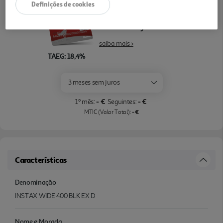
Definições de cookies
Pague com o seu
Cartão Oney Auchan
saiba mais >
TAEG: 18,4%
3 meses sem juros
- €
- €
1º mês:
Seguintes:
- €
MTIC (Valor Total):
Características
Denominação
INSTAX WIDE 400 BLK EX D
Nome e Morada