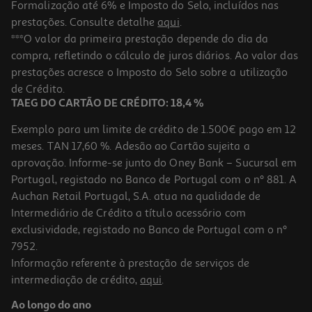
Formalização até 6% e Imposto do Selo, incluídos nas
prestações. Consulte detalhe
aqui
.
Camara Analógica Fujifilm Instax Mini 12 Green
***O valor da primeira prestação depende do dia da
compra, refletindo o cálculo de juros diários. Ao valor das
89.99 €/un
prestações acresce o Imposto do Selo sobre a utilização
89,99 €
de Crédito.
TAEG DO CARTÃO DE CRÉDITO: 18,4 %
Exemplo para um limite de crédito de 1.500€ pago em 12
meses. TAN 17,60 %. Adesão ao Cartão sujeita a
aprovação. Informe-se junto do Oney Bank – Sucursal em
Portugal, registado no Banco de Portugal com o nº 881. A
Auchan Retail Portugal, S.A. atua na qualidade de
Intermediário de Crédito a título acessório com
exclusividade, registado no Banco de Portugal com o nº
7952.
Informação referente à prestação de serviços de
intermediação de crédito,
aqui
.
Câmara Instantanea Fujifilm Instax Mini 13 Rosa
Ao longo do ano
89.99 €/un