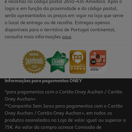
e recolhas no código postal 2650-435 Amadora. Após o
login e em função da proximidade e do código postal,
serão apresentados os preços em vigor na loja que serve
o local de entrega ou de recolha. Entregas apenas
disponíveis para o território de Portugal continental,
consulte mais informações
aqui
.
Câmara Instantanea Fujifiilm Instax Mini 13 Branca
89.99 €/un
89,99 €
Informações para pagamentos ONEY
*para pagamentos com o Cartão Oney Auchan / Cartão
Oney Auchan+.
**Campanha Sem Juros para pagamentos com o Cartão
Oney Auchan / Cartão Oney Auchan+, em todos os
produtos assinalados na Loja de valor igual ou superior a
75€. Ao valor da compra acresce Comissão de