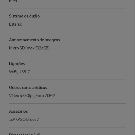
MP4
Sistema de áudio
Estereo
Armazenamento de imagens
Micro SD (max 512gGB)
Ligações
WiFi, USB-C
Outras características
Vídeo 4K30fps, Foto 20MP
Acessórios
1xAKASO Brave 7
Dimensões LxAxP