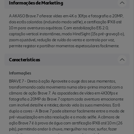
Informações de Marketing
A AKASO Brave 7 oferece vídeo em 4K a 30fps e fotografia a 20MP,
dois ecrãs coloridos (incluindo modo selfie), e certificação IPX8 até
10 m para aventuras aquáticas. Com estabilização EIS 2.0,
captação vertical instantânea, modo HindSight (15s pré-gravaçã o),
zoom ajustável, redução de ruído do vento e controlo por voz,
permite registar e partilhar momentos espetaculares facilmente.
Características
Informações
BRAVE 7 - Direto à ação Aproveite o auge dos seus momentos,
transformando cada movimento numa obra-prima imortal com a
câmara de ação Brave 7. As capacidades de vídeo em 4K30fps e
fotografia a 20MP da Brave 7 captam cada aventura emocionante
com incrível detalhe e nitidez, dando vida às suas memórias. Ecrã
duplo a cores - A Brave 7 pode alternar facilmente entre o modo de
pré-visualização em alta resolução e o modo selfie. A câmara de
ação Brave 7 é à prova de água com certificação IPX8 até 10 m (26
pés), permitindo andar à chuva, mergulhar no mar, surfar, fazer