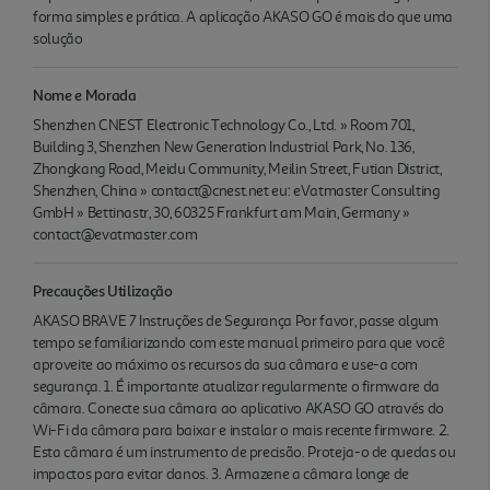
forma simples e prática. A aplicação AKASO GO é mais do que uma
solução
Nome e Morada
Shenzhen CNEST Electronic Technology Co., Ltd. » Room 701,
Building 3, Shenzhen New Generation Industrial Park, No. 136,
Zhongkang Road, Meidu Community, Meilin Street, Futian District,
Shenzhen, China » contact@cnest.net eu: eVatmaster Consulting
GmbH » Bettinastr, 30, 60325 Frankfurt am Main, Germany »
contact@evatmaster.com
Precauções Utilização
AKASO BRAVE 7 Instruções de Segurança Por favor, passe algum
tempo se familiarizando com este manual primeiro para que você
aproveite ao máximo os recursos da sua câmara e use-a com
segurança. 1. É importante atualizar regularmente o firmware da
câmara. Conecte sua câmara ao aplicativo AKASO GO através do
Wi-Fi da câmara para baixar e instalar o mais recente firmware. 2.
Esta câmara é um instrumento de precisão. Proteja-o de quedas ou
impactos para evitar danos. 3. Armazene a câmara longe de