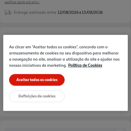
verificar stock em loja >
Entrega estimada entre
12/08/2026 e 13/08/2026
Opções de Financiamento
Ao clicar em "Aceitar todos os cookies", concorda com o
Pague com o seu
armazenamento de cookies no seu dispositivo para melhorar
Cartão Oney Auchan
a navegação no site, analisar a utilização do site e ajudar nas
nossas iniciativas de marketing.
Política de Cookies
saiba mais >
TAEG: 18,4%
Aceitar todos os cookies
3 meses sem juros
Definições de cookies
- €
- €
1º mês:
Seguintes:
- €
MTIC (Valor Total):