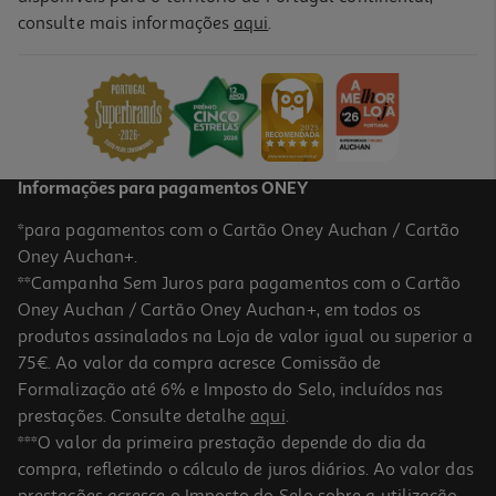
consulte mais informações
aqui
.
Camara Aventura Akaso Brave 4 Pro Sk 4k
139.99 €/un
139,99 €
Informações para pagamentos ONEY
*para pagamentos com o Cartão Oney Auchan / Cartão
Oney Auchan+.
**Campanha Sem Juros para pagamentos com o Cartão
Oney Auchan / Cartão Oney Auchan+, em todos os
produtos assinalados na Loja de valor igual ou superior a
75€. Ao valor da compra acresce Comissão de
Formalização até 6% e Imposto do Selo, incluídos nas
prestações. Consulte detalhe
aqui
.
Camara Aventura Akaso Brave 8 4k
***O valor da primeira prestação depende do dia da
compra, refletindo o cálculo de juros diários. Ao valor das
289.99 €/un
prestações acresce o Imposto do Selo sobre a utilização