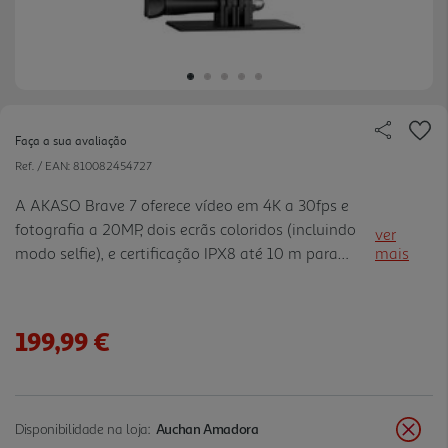
Faça a sua avaliação
Ref. / EAN:
810082454727
A AKASO Brave 7 oferece vídeo em 4K a 30fps e
fotografia a 20MP, dois ecrãs coloridos (incluindo
ver
modo selfie), e certificação IPX8 até 10 m para
mais
aventuras aquáticas. Com estabilização EIS 2.0,
captação vertical instantânea, modo HindSight
(15s pré-gravaçã o), zoom ajustável, redução de
199,99 €
ruído do vento e controlo por voz, permite registar
e partilhar momentos espetaculares facilmente.
Disponibilidade na loja:
Auchan Amadora