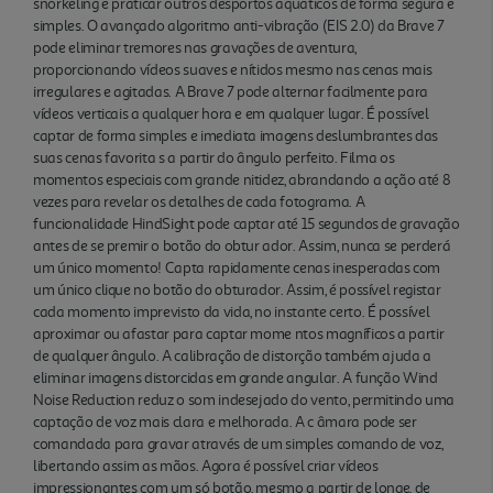
snorkeling e praticar outros desportos aquáticos de forma segura e
simples. O avançado algoritmo anti-vibração (EIS 2.0) da Brave 7
pode eliminar tremores nas gravações de aventura,
proporcionando vídeos suaves e nítidos mesmo nas cenas mais
irregulares e agitadas. A Brave 7 pode alternar facilmente para
vídeos verticais a qualquer hora e em qualquer lugar. É possível
captar de forma simples e imediata imagens deslumbrantes das
suas cenas favorita s a partir do ângulo perfeito. Filma os
momentos especiais com grande nitidez, abrandando a ação até 8
vezes para revelar os detalhes de cada fotograma. A
funcionalidade HindSight pode captar até 15 segundos de gravação
antes de se premir o botão do obtur ador. Assim, nunca se perderá
um único momento! Capta rapidamente cenas inesperadas com
um único clique no botão do obturador. Assim, é possível registar
cada momento imprevisto da vida, no instante certo. É possível
aproximar ou afastar para captar mome ntos magníficos a partir
de qualquer ângulo. A calibração de distorção também ajuda a
eliminar imagens distorcidas em grande angular. A função Wind
Noise Reduction reduz o som indesejado do vento, permitindo uma
captação de voz mais clara e melhorada. A c âmara pode ser
comandada para gravar através de um simples comando de voz,
libertando assim as mãos. Agora é possível criar vídeos
impressionantes com um só botão, mesmo a partir de longe, de