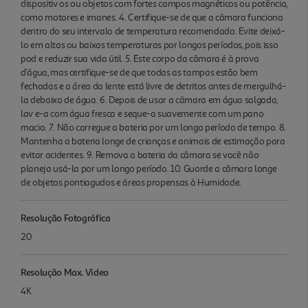
dispositiv os ou objetos com fortes campos magnéticos ou potência,
como motores e imanes. 4. Certifique-se de que a câmara funciona
dentro do seu intervalo de temperatura recomendado. Evite deixá-
lo em altas ou baixas temperaturas por longos períodos, pois isso
pod e reduzir sua vida útil. 5. Este corpo da câmara é à prova
d'água, mas certifique-se de que todas as tampas estão bem
fechadas e a área da lente está livre de detritos antes de mergulhá-
la debaixo de água. 6. Depois de usar a câmara em água salgada,
lav e-a com água fresca e seque-a suavemente com um pano
macio. 7. Não carregue a bateria por um longo período de tempo. 8.
Mantenha a bateria longe de crianças e animais de estimação para
evitar acidentes. 9. Remova a bateria da câmara se você não
planeja usá-la por um longo período. 10. Guarde a câmara longe
de objetos pontiagudos e áreas propensas à Humidade.
Resolução Fotográfica
20
Resolução Max. Video
4K