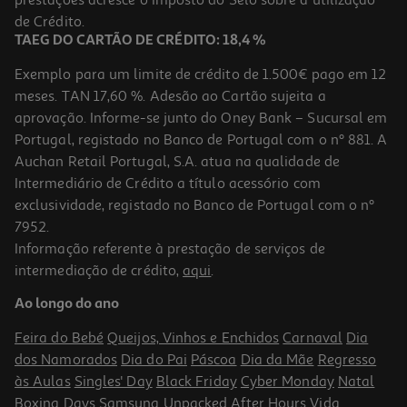
289,99 €
de Crédito.
TAEG DO CARTÃO DE CRÉDITO: 18,4 %
Exemplo para um limite de crédito de 1.500€ pago em 12
meses. TAN 17,60 %. Adesão ao Cartão sujeita a
aprovação. Informe-se junto do Oney Bank – Sucursal em
Portugal, registado no Banco de Portugal com o nº 881. A
Auchan Retail Portugal, S.A. atua na qualidade de
Intermediário de Crédito a título acessório com
exclusividade, registado no Banco de Portugal com o nº
7952.
Informação referente à prestação de serviços de
intermediação de crédito,
aqui
.
Câmara Aventura Midland H5 Pro Preta 4k
Ao longo do ano
142.99 €/un
Feira do Bebé
Queijos, Vinhos e Enchidos
Carnaval
Dia
142,99 €
dos Namorados
Dia do Pai
Páscoa
Dia da Mãe
Regresso
às Aulas
Singles' Day
Black Friday
Cyber Monday
Natal
Boxing Days
Samsung Unpacked
After Hours
Vida