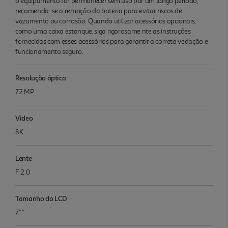
o equipamento for permanecer sem uso por um longo período,
recomenda-se a remoção da bateria para evitar riscos de
vazamento ou corrosão. Quando utilizar acessórios opcionais,
como uma caixa estanque, siga rigorosame nte as instruções
fornecidas com esses acessórios para garantir a correta vedação e
funcionamento seguro.
Resolução óptica
72 MP
Video
8K
Lente
F:2.0
Tamanho do LCD
7" "