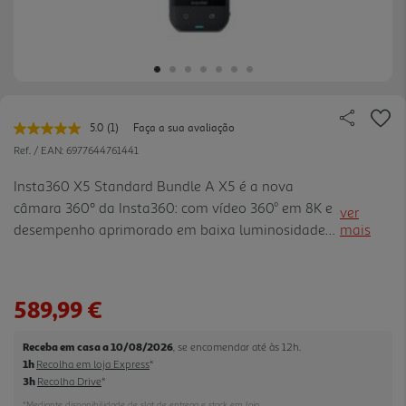
5.0
(1)
Faça a sua avaliação
Leu
uma
Ref. / EAN:
6977644761441
avaliação.
Link
Insta360 X5 Standard Bundle A X5 é a nova
para
câmara 360º da Insta360: com vídeo 360° em 8K e
a
ver
mesma
desempenho aprimorado em baixa luminosidade
mais
página.
para filmagem em todos os ângulos durante todo
o dia. Áudio melhorado, 180 minutos de duração
da bateria e lentes substi tuíveis pelo usuário
589,99 €
fazem dela a câmara 360°mais durável até agora.
Um novo modo captura vídeos planos e 360°
Receba em casa a 10/08/2026
, se encomendar até às 12h.
simultaneamente - instantaneamente em mp4
1h
Recolha em loja Express
*
para compartilhar, além de filmagens 360º para
3h
Recolha Drive
*
reenquadrar mais tarde. A X5 é um clássico
*Mediante disponibilidade de slot de entrega e stock em loja.