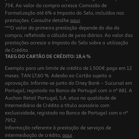
75€. Ao valor da compra acresce Comissão de
Formalização até 6% e Imposto do Selo, incluídos nas
prestações. Consulte detalhe
aqui
.
5.0
(10)
Máquina De Café Em Grão Krups Coffee Crush Sa401le0 Verde 15
***O valor da primeira prestação depende do dia da
Bar 1.8l
compra, refletindo o cálculo de juros diários. Ao valor das
299.99 €/un
Price reduced from
to
prestações acresce o Imposto do Selo sobre a utilização
329,99 €
299,99 €
de Crédito.
Promoção
TAEG DO CARTÃO DE CRÉDITO: 18,4 %
Exemplo para um limite de crédito de 1.500€ pago em 12
meses. TAN 17,60 %. Adesão ao Cartão sujeita a
aprovação. Informe-se junto do Oney Bank – Sucursal em
Portugal, registado no Banco de Portugal com o nº 881. A
Auchan Retail Portugal, S.A. atua na qualidade de
Intermediário de Crédito a título acessório com
exclusividade, registado no Banco de Portugal com o nº
7952.
Informação referente à prestação de serviços de
4.2
(5)
intermediação de crédito,
aqui
.
Máquina Fotográfica Reflex Canon Eos 2000d + Ef-S 18-55mm