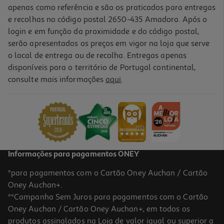
apenas como referência e são os praticados para entregas
e recolhas no código postal 2650-435 Amadora. Após o
login e em função da proximidade e do código postal,
serão apresentados os preços em vigor na loja que serve
o local de entrega ou de recolha. Entregas apenas
disponíveis para o território de Portugal continental,
4.7
(3)
consulte mais informações
aqui
.
Objetiva Canon Rf 85mm F/2 Macro Is Stm
604.99 €/un
604,99 €
Informações para pagamentos ONEY
*para pagamentos com o Cartão Oney Auchan / Cartão
Oney Auchan+.
**Campanha Sem Juros para pagamentos com o Cartão
Oney Auchan / Cartão Oney Auchan+, em todos os
-9%
produtos assinalados na Loja de valor igual ou superior a