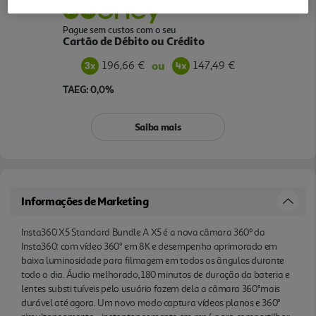
Pague sem custos com o seu
Cartão de Débito ou Crédito
196,66 €
147,49 €
ou
TAEG: 0,0%
Saiba mais
Informações de Marketing
Insta360 X5 Standard Bundle A X5 é a nova câmara 360º da
Insta360: com vídeo 360° em 8K e desempenho aprimorado em
baixa luminosidade para filmagem em todos os ângulos durante
todo o dia. Áudio melhorado, 180 minutos de duração da bateria e
lentes substi tuíveis pelo usuário fazem dela a câmara 360°mais
durável até agora. Um novo modo captura vídeos planos e 360°