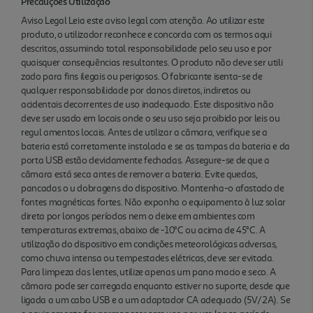
Precauções Utilização
Aviso Legal Leia este aviso legal com atenção. Ao utilizar este
produto, o utilizador reconhece e concorda com os termos aqui
descritos, assumindo total responsabilidade pelo seu uso e por
quaisquer consequências resultantes. O produto não deve ser utili
zado para fins ilegais ou perigosos. O fabricante isenta-se de
qualquer responsabilidade por danos diretos, indiretos ou
acidentais decorrentes de uso inadequado. Este dispositivo não
deve ser usado em locais onde o seu uso seja proibido por leis ou
regul amentos locais. Antes de utilizar a câmara, verifique se a
bateria está corretamente instalada e se as tampas da bateria e da
porta USB estão devidamente fechadas. Assegure-se de que a
câmara está seca antes de remover a bateria. Evite quedas,
pancadas o u dobragens do dispositivo. Mantenha-o afastado de
fontes magnéticas fortes. Não exponha o equipamento à luz solar
direta por longos períodos nem o deixe em ambientes com
temperaturas extremas, abaixo de -10°C ou acima de 45°C. A
utilização do dispositivo em condições meteorológicas adversas,
como chuva intensa ou tempestades elétricas, deve ser evitada.
Para limpeza das lentes, utilize apenas um pano macio e seco. A
câmara pode ser carregada enquanto estiver no suporte, desde que
ligada a um cabo USB e a um adaptador CA adequado (5V/2A). Se