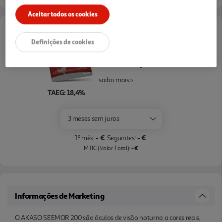
Aceitar todos os cookies
Opções de Financiamento
Definições de cookies
Pague com o seu
Cartão Oney Auchan
saiba mais >
TAEG: 18,4%
3 meses sem juros
- €
- €
1º mês:
Seguintes:
- €
MTIC (Valor Total):
Informações de Marketing
O AKASO SEEMOR 200 são óculos de visão noturna a cores reais,