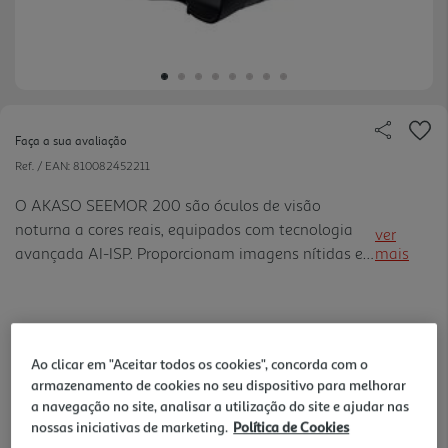
Faça a sua avaliação
Ref. / EAN:
810082452211
O AKASO SEEMOR 200 são óculos de visão
noturna a cores reais, equipados com tecnologia
ver
avançada AI-ISP. Proporcionam imagens nítidas e
mais
coloridas mesmo em ambientes com muita pouca
luz. Combinam a precisão tecnológica com um
design moderno, sendo ideais pa ra observações
259,99 €
noturnas. Desenvolvidos para oferecer desempenho
Ao clicar em "Aceitar todos os cookies", concorda com o
otimizado, são uma escolha inovadora para
Receba em casa a 07/08/2026
, se encomendar até às 12h.
armazenamento de cookies no seu dispositivo para melhorar
entusiastas de atividades noturnas.
a navegação no site, analisar a utilização do site e ajudar nas
nossas iniciativas de marketing.
Política de Cookies