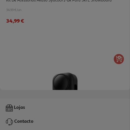
Kit De Acessórios Akaso Syac0071-Bk Para Ski E Snowboard
34.99 €/un
34,99 €
Protetor Lentes Akaso Syac0181-Bk 360
Lojas
5.99 €/un
Contacto
5,99 €