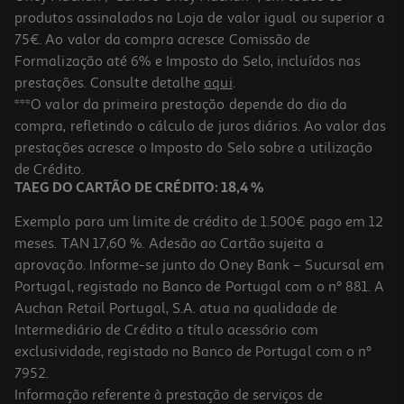
produtos assinalados na Loja de valor igual ou superior a
75€. Ao valor da compra acresce Comissão de
Formalização até 6% e Imposto do Selo, incluídos nas
prestações. Consulte detalhe
aqui
.
Aparador De Precisão Cabelo/barba Qilive Q.5129
***O valor da primeira prestação depende do dia da
compra, refletindo o cálculo de juros diários. Ao valor das
15 €/un
prestações acresce o Imposto do Selo sobre a utilização
15,00 €
de Crédito.
TAEG DO CARTÃO DE CRÉDITO: 18,4 %
Exemplo para um limite de crédito de 1.500€ pago em 12
meses. TAN 17,60 %. Adesão ao Cartão sujeita a
aprovação. Informe-se junto do Oney Bank – Sucursal em
Portugal, registado no Banco de Portugal com o nº 881. A
Auchan Retail Portugal, S.A. atua na qualidade de
Intermediário de Crédito a título acessório com
exclusividade, registado no Banco de Portugal com o nº
7952.
Informação referente à prestação de serviços de