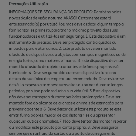
Precauções Utilização
INFORMAÇÕES DE SEGURANÇA DO PRODUTO: Parabéns pelos
novos óculos de visão noturna AKASO! Certamente estará
entusiasmado(a) por utilizá-los, mas deve dedicar algum tempo a
familiarizar-se primeiro, para tirar o máximo proveito das suas
funcionalidades e ut ilizá-los em segurança. 1. Este dispositivo é um
instrumento de precisão. Deve ser protegido contra quedas ou
impactos para evitar danos. 2. Este produto deve ser mantido
afastado de dispositivos ou objetos com campos magnéticos ou de
energia fortes, como motores e ímanes. 3. Este dispositivo deve ser
mantido afastado de objetos cortantes e de áreas propensas à
humidade. 4. Deve ser garantido que este dispositivo funciona
dentro da sua faixa de temperatura recomendada. Deve evitar-se
deixá-lo exposto a te mperaturas altas ou baixas durante longos
períodos, pois isso pode reduzir a sua vida útil. 5. Este dispositivo
não deve ser carregado durante períodos prolongados. Deve ser
mantido fora do alcance de crianças e animais de estimação para
prevenir acidente s. 6. Deve deixar de utilizar este produto se este
emitir fumo, odores, mudar de cor, distorcer-se ou apresentar
quaisquer outras anomalias. 7. Não deve tentar desmontar, reparar
ou modificar este produto por conta própria. 8. Deve assegurar
sempre que a ranhura do cartão ou a porta de carregamento