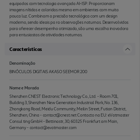
equipados com tecnologia avançada AI-ISP. Proporcionam
imagens nítidas e coloridas mesmo em ambientes com muita
pouca luz. Combinam a precisão tecnológica com um design
moderno, sendo ideais pa ra observações noturnas. Desenvolvidos
para oferecer desempenho otimizado, são uma escolha inovadora
para entusiastas de atividades noturnas.
Características
Denominação
BINÓCULOS DIGITAIS AKASO SEEMOR 200
Nome e Morada
Shenzhen CNEST Electronic Technology Co., Ltd. - Room 701,
Building 3, Shenzhen New Generation Industrial Park, No. 136,
Zhongkang Road, Meidu Community, Meilin Street, Futian District,
Shenzhen, China - contact@cnest.net Contacto na EU: eVatmaster
Consul ting GmbH - Bettinastr, 30, 60325 Frankfurt am Main,
Germany - contact@evatmaster.com