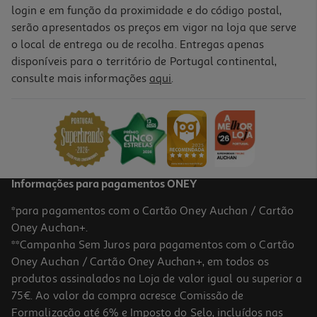
login e em função da proximidade e do código postal,
serão apresentados os preços em vigor na loja que serve
o local de entrega ou de recolha. Entregas apenas
disponíveis para o território de Portugal continental,
consulte mais informações
aqui
.
Informações para pagamentos ONEY
*para pagamentos com o Cartão Oney Auchan / Cartão
Oney Auchan+.
**Campanha Sem Juros para pagamentos com o Cartão
Oney Auchan / Cartão Oney Auchan+, em todos os
produtos assinalados na Loja de valor igual ou superior a
75€. Ao valor da compra acresce Comissão de
Formalização até 6% e Imposto do Selo, incluídos nas