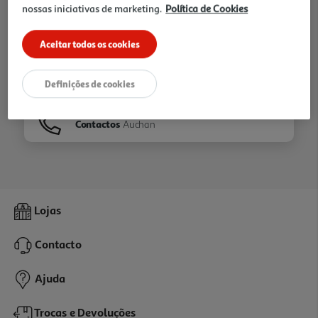
nossas iniciativas de marketing.
Política de Cookies
Ir para
Homepage
Aceitar todos os cookies
Veja os nossos
Folhetos
Definições de cookies
Contactos
Auchan
Lojas
Contacto
Ajuda
Trocas e Devoluções