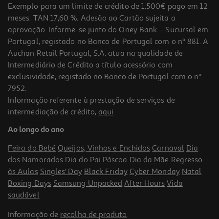
Exemplo para um limite de crédito de 1.500€ pago em 12
meses. TAN 17,60 %. Adesão ao Cartão sujeita a
aprovação. Informe-se junto do Oney Bank – Sucursal em
Portugal, registado no Banco de Portugal com o nº 881. A
Auchan Retail Portugal, S.A. atua na qualidade de
Intermediário de Crédito a título acessório com
exclusividade, registado no Banco de Portugal com o nº
7952.
Informação referente à prestação de serviços de
intermediação de crédito,
aqui
.
Camara Canon Eos R5 Mark Ii Corpo
Ao longo do ano
4855.99 €/un
Feira do Bebé
Queijos, Vinhos e Enchidos
Carnaval
Dia
4.855,99 €
dos Namorados
Dia do Pai
Páscoa
Dia da Mãe
Regresso
às Aulas
Singles' Day
Black Friday
Cyber Monday
Natal
Boxing Days
Samsung Unpacked
After Hours
Vida
saudável
Informação de
recolha de produto
.