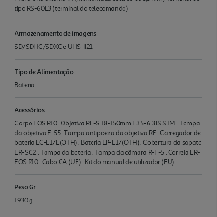
tipo RS-60E3 (terminal do telecomando)
Armazenamento de imagens
SD/SDHC/SDXC e UHS-II21
Tipo de Alimentação
Bateria
Acessórios
Corpo EOS R10 . Objetiva RF-S 18-150mm F3.5-6.3 IS STM . Tampa
da objetiva E-55 . Tampa antipoeira da objetiva RF . Carregador de
bateria LC-E17E(OTH) . Bateria LP-E17(OTH) . Cobertura da sapata
ER-SC2 . Tampa da bateria . Tampa da câmara R-F-5 . Correia ER-
EOS R10 . Cabo CA (UE) . Kit do manual de utilizador (EU)
Peso Gr
1930 g