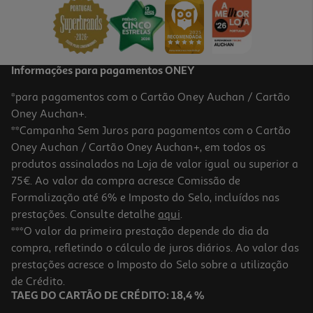
479,99 €
Informações para pagamentos ONEY
*para pagamentos com o Cartão Oney Auchan / Cartão
Oney Auchan+.
**Campanha Sem Juros para pagamentos com o Cartão
Oney Auchan / Cartão Oney Auchan+, em todos os
produtos assinalados na Loja de valor igual ou superior a
75€. Ao valor da compra acresce Comissão de
Formalização até 6% e Imposto do Selo, incluídos nas
prestações. Consulte detalhe
aqui
.
Camara Canon Eos R6 Mark Ii - Corpo
***O valor da primeira prestação depende do dia da
compra, refletindo o cálculo de juros diários. Ao valor das
1889.99 €/un
prestações acresce o Imposto do Selo sobre a utilização
1.889,99 €
de Crédito.
TAEG DO CARTÃO DE CRÉDITO: 18,4 %