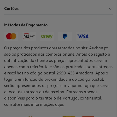
5.0
(1)
Cartões
Máquina Fotográfica Canon R100 Rf-S 18-45 + Rf-S 55-210
699.99 €/un
Métodos de Pagamento
699,99 €
Os preços dos produtos apresentados no site Auchan.pt
são os praticados nas compras online. Antes do registo e
autenticação do cliente os preços apresentados servem
apenas como referência e são os praticados para entregas
e recolhas no código postal 2650-435 Amadora. Após o
login e em função da proximidade e do código postal,
serão apresentados os preços em vigor na loja que serve
o local de entrega ou de recolha. Entregas apenas
disponíveis para o território de Portugal continental,
5.0
(2)
consulte mais informações
aqui
.
Máquina Fotografica Canon Eos R100 + Rf-S 18-45mm Is S
479.99 €/un