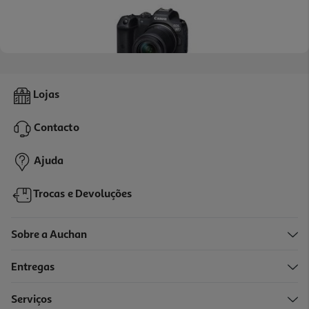
Camara Fotografica Canon Eos R7 + Rf-S 18-150mm F3.5-6.3 Is
Lojas
Stm
1569.99 €/un
Contacto
1.569,99 €
Ajuda
Trocas e Devoluções
Sobre a Auchan
Entregas
Serviços