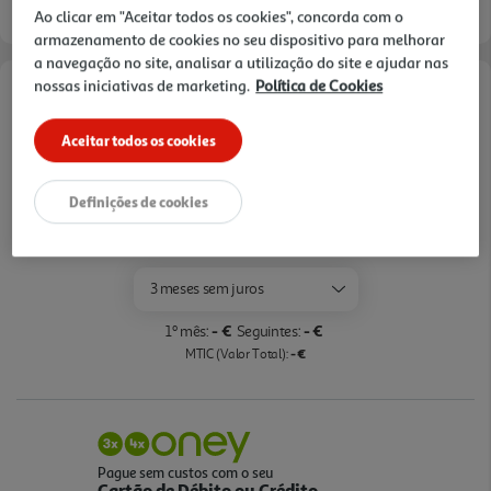
Ao clicar em "Aceitar todos os cookies", concorda com o
armazenamento de cookies no seu dispositivo para melhorar
a navegação no site, analisar a utilização do site e ajudar nas
nossas iniciativas de marketing.
Política de Cookies
Opções de Financiamento
Aceitar todos os cookies
Pague com o seu
Cartão Oney Auchan
Definições de cookies
saiba mais >
TAEG: 18,4%
3 meses sem juros
- €
- €
1º mês:
Seguintes:
- €
MTIC (Valor Total):
Pague sem custos com o seu
Cartão de Débito ou Crédito