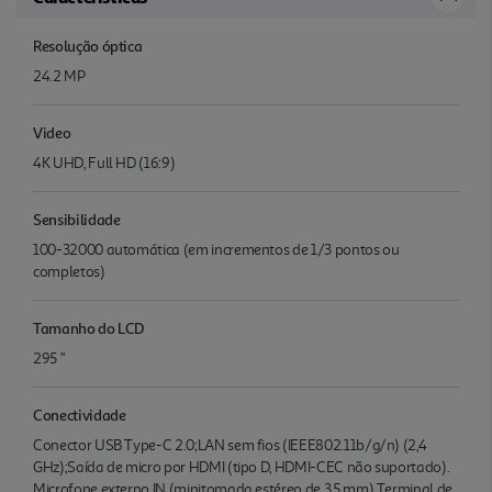
Resolução óptica
24.2 MP
Video
4K UHD, Full HD (16:9)
Sensibilidade
100-32000 automática (em incrementos de 1/3 pontos ou
completos)
Tamanho do LCD
295 "
Conectividade
Conector USB Type-C 2.0;LAN sem fios (IEEE802.11b/g/n) (2,4
GHz);Saída de micro por HDMI (tipo D, HDMI-CEC não suportado).
Microfone externo IN (minitomada estéreo de 3,5 mm) Terminal de