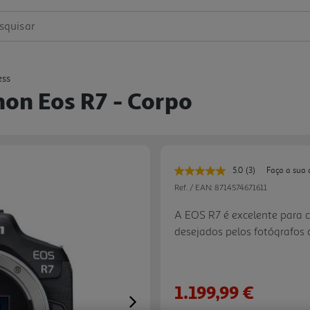
squisar
ess
on Eos R7 - Corpo
5.0
(3)
Faça a sua 
Leu
3
Ref. / EAN:
8714574671611
avaliações.
Link
A EOS R7 é excelente para 
para
desejados pelos fotógrafos 
a
mesma
página.
1.199,99 €
Next