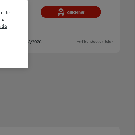
adicionar
to de
r a
a de
/08/2026 e 18/08/2026
verificar stock em loja >