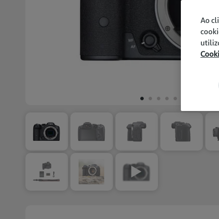
Ao cl
cooki
utili
Cook