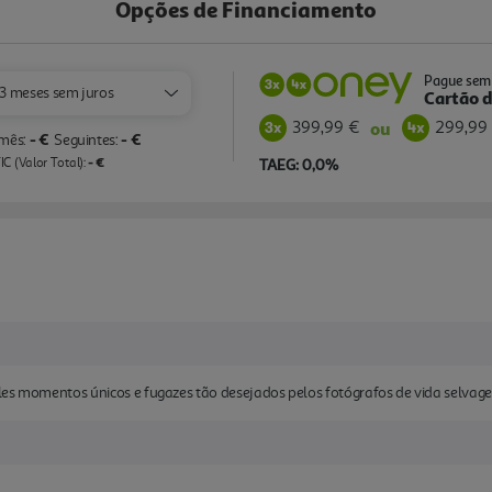
Opções de Financiamento
Pague sem 
3 meses sem juros
Cartão d
399,99 €
299,99
ou
- €
- €
 mês:
Seguintes:
- €
C (Valor Total):
TAEG: 0,0%
les momentos únicos e fugazes tão desejados pelos fotógrafos de vida selvage