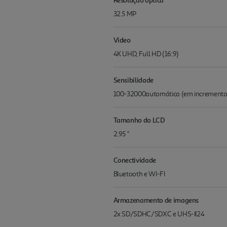
32.5 MP
Video
4K UHD, Full HD (16:9)
Sensibilidade
100-32000automática (em incrementos 
Tamanho do LCD
2.95 "
Conectividade
Bluetooth e WI-FI
Armazenamento de imagens
2x SD/SDHC/SDXC e UHS-II24