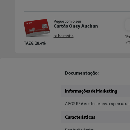
Pague com o seu
Cartão Oney Auchan
saiba mais >
1º
TAEG: 18,4%
MTI
Documentação:
Informações de Marketing
A EOS R7 é excelente para captar aque
Características
Resolução óptica