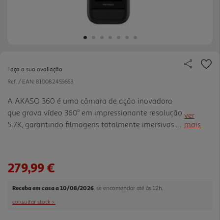
Faça a sua avaliação
Ref. / EAN:
810082455663
A AKASO 360 é uma câmara de ação inovadora
que grava vídeo 360° em impressionante resolução
ver
5.7K, garantindo filmagens totalmente imersivas.
mais
Permite fotografar primeiro e compor depois, com
imagens ultranítidas em 72 MP e modo RAW
DNG8 para melhor captura em baixa luminosidade.
279,99 €
Inclui estabilização SuperSmooth, bloqueio de
horizonte 360° e selfie-stick invisível que
Receba em casa a 10/08/2026
, se encomendar até às 12h.
desaparece automaticamente, além de rastreio de
consultar stock >.
objetos por IA.