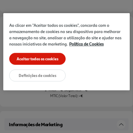
Ao clicar em "Aceitar todos os cookies", concorda com o
Opções de Financiamento
armazenamento de cookies no seu dispositivo para melhorar
a navegação no site, analisar a utilização do site e ajudar nas
Pague com o seu
nossas iniciativas de marketing.
Política de Cookies
Cartão Oney Auchan
saiba mais >
Aceitar todos os cookies
TAEG: 18,4%
Definições de cookies
3 meses sem juros
- €
- €
1º mês:
Seguintes:
- €
MTIC (Valor Total):
Informações de Marketing