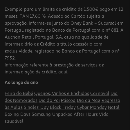
Exemplo para um limite de crédito de 1.500€ pago em 12
meses. TAN 17,60 %. Adesão ao Cartão sujeita a
aprovação. Informe-se junto do Oney Bank – Sucursal em
Portugal, registado no Banco de Portugal com o nº 881. A
Auchan Retail Portugal, S.A. atua na qualidade de
Intermediário de Crédito a título acessório com
exclusividade, registado no Banco de Portugal com o nº
7952.
Informação referente à prestação de serviços de
intermediação de crédito,
aqui
.
Camara Aventura Akaso Keychain 2
Ao longo do ano
149.99 €/un
Feira do Bebé
Queijos, Vinhos e Enchidos
Carnaval
Dia
149,99 €
dos Namorados
Dia do Pai
Páscoa
Dia da Mãe
Regresso
às Aulas
Singles' Day
Black Friday
Cyber Monday
Natal
Boxing Days
Samsung Unpacked
After Hours
Vida
saudável