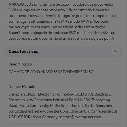
A AKASO 360 é uma câmara de ação inovadora que grava vídeo
360° em impressionante resolução 5.7K, garantindo filmagens
totalmente imersivas. Permite fotografar primeiro e compor depois,
com imagens ultranítidas em 72 MP e modo RAW DNG8 para
melhor captura em baixa luminosidade. Inclui estabilização
SuperSmooth, bloqueio de horizonte 360° e selfie-stick invisível que
desaparece automaticamente, além de rastreio de objetos por IA.
Características
Denominação
CÂMARA DE AÇÃO AKASO 360 STANDARD SOMBO
Nome e Morada
Shenzhen CNEST Electronic Technology Co., Ltd, 701, Building 3,
Shenzhen New Generation Industrial Park, No. 136, Zhongkang
Road, Meidu Community, Meilin Street, Futian District, Shenzhen,
contact@cnest.net eVatmaster Consulting GmbH, RaiiffeisenstraBe
2 B11, 63110 Rodgau, Germany, contact@evatmaster.com