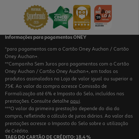
299.99 €/un
299,99 €
Informações para pagamentos ONEY
*para pagamentos com o Cartão Oney Auchan / Cartão
Oney Auchan+.
**Campanha Sem Juros para pagamentos com o Cartão
Oney Auchan / Cartão Oney Auchan+, em todos os
produtos assinalados na Loja de valor igual ou superior a
75€. Ao valor da compra acresce Comissão de
Formalização até 6% e Imposto do Selo, incluídos nas
prestações. Consulte detalhe
aqui
.
Camara Aventura Akaso Brave 4 Pro 4k
***O valor da primeira prestação depende do dia da
compra, refletindo o cálculo de juros diários. Ao valor das
129.99 €/un
prestações acresce o Imposto do Selo sobre a utilização
129,99 €
de Crédito.
TAEG DO CARTÃO DE CRÉDITO: 18,4 %