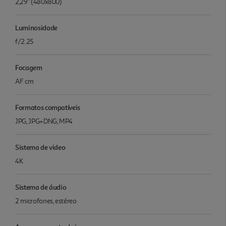
2,29" (480x800)
Luminosidade
f/2.25
Focagem
AF cm
Formatos compatíveis
JPG, JPG+DNG, MP4
Sistema de video
4K
Sistema de áudio
2 microfones, estéreo