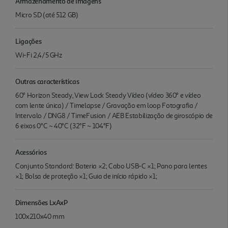
Armazenamento de imagens
Micro SD (até 512 GB)
Ligações
Wi-Fi 2,4/5 GHz
Outras características
60° Horizon Steady, View Lock Steady Vídeo (vídeo 360° e vídeo
com lente única) / Timelapse / Gravação em loop Fotografia /
Intervalo / DNG8 / TimeFusion / AEB Estabilização de giroscópio de
6 eixos 0°C ~ 40°C (32°F ~ 104°F)
Acessórios
Conjunto Standard: Bateria ×2; Cabo USB-C ×1; Pano para lentes
×1; Bolsa de proteção ×1; Guia de início rápido ×1;
Dimensões LxAxP
100x210x40 mm