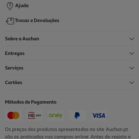
Ajuda
Trocas e Devoluções
Sobre a Auchan
Entregas
Serviços
3.7
(7)
Cartões
Cartão Memória Qilive 64gb Ekmsdm64gxc10ql2
19.99 €/un
Métodos de Pagamento
19,99 €
Os preços dos produtos apresentados no site Auchan.pt
são os praticados nas compras online. Antes do registo e