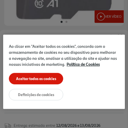
VER VÍDEO
Faça a sua avaliação
Ao clicar em "Aceitar todos os cookies", concorda com o
Ref. / EAN:
619659200558
armazenamento de cookies no seu dispositivo para melhorar
O cartão SanDisk Ultra® microSDT UHS-I com
a navegação no site, analisar a utilização do site e ajudar nas
nossas iniciativas de marketing.
Política de Cookies
adaptador SD dá-lhe a liberdade de fotografar,
ver
guardar e partilhar mais do que nunca. Com
mais
capacidades até 1TB1, o cartão SanDisk Ultra
Aceitar todos os cookies
microSD tem espaço para ainda mais horas de
vídeo Full HD4 e oferece velocida des de
Definições de cookies
39,99 €
transferência de até 150MB/s para o ajudar a
mover rapidamente os conteúdos.
Entrega estimada entre
12/08/2026 e 13/08/2026