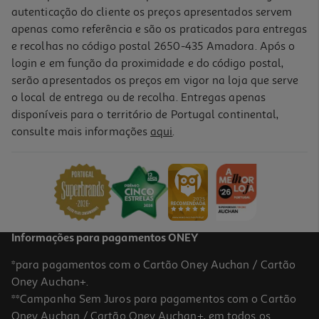
autenticação do cliente os preços apresentados servem
apenas como referência e são os praticados para entregas
e recolhas no código postal 2650-435 Amadora. Após o
login e em função da proximidade e do código postal,
serão apresentados os preços em vigor na loja que serve
o local de entrega ou de recolha. Entregas apenas
disponíveis para o território de Portugal continental,
4.6
(10)
consulte mais informações
aqui
.
Cartão Memória Msd Qilive Uhs-U1 128gb Ekmsdm128gxc10ql2
59.99 €/un
59,99 €
Informações para pagamentos ONEY
*para pagamentos com o Cartão Oney Auchan / Cartão
Oney Auchan+.
**Campanha Sem Juros para pagamentos com o Cartão
Oney Auchan / Cartão Oney Auchan+, em todos os