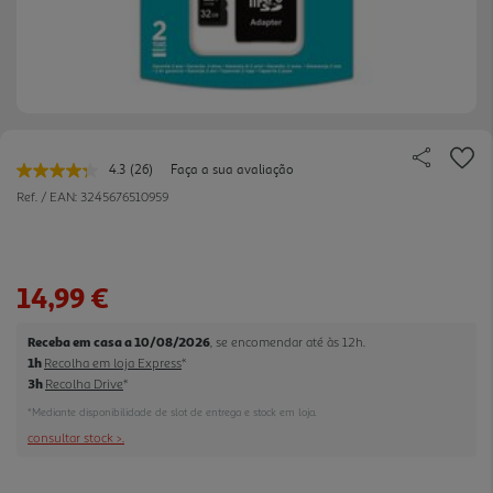
4.3
(26)
Faça a sua avaliação
Leu
26
Ref. / EAN:
3245676510959
avaliações.
Link
para
a
mesma
14,99 €
página.
Receba em casa a 10/08/2026
, se encomendar até às 12h.
1h
Recolha em loja Express
*
3h
Recolha Drive
*
*Mediante disponibilidade de slot de entrega e stock em loja.
consultar stock >.