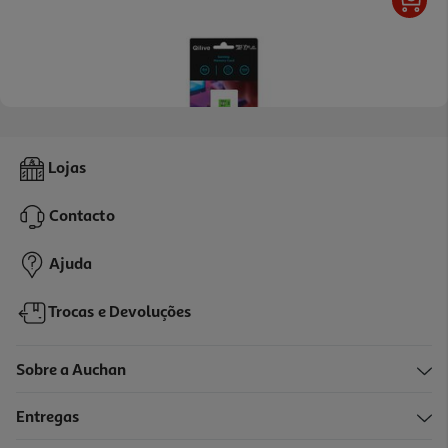
4.9
(7)
Cartão Memória Msd Qilive Cl.10 Uhs-I U3 Gaming 64gb
Lojas
49.99 €/un
Contacto
49,99 €
Ajuda
Trocas e Devoluções
Sobre a Auchan
Entregas