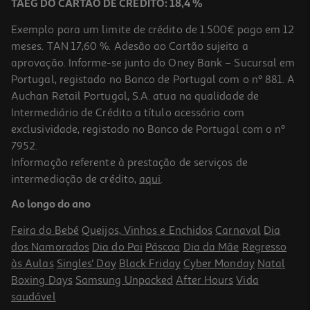
TAEG DO CARTÃO DE CRÉDITO: 18,4 %
Exemplo para um limite de crédito de 1.500€ pago em 12
meses. TAN 17,60 %. Adesão ao Cartão sujeita a
aprovação. Informe-se junto do Oney Bank – Sucursal em
Portugal, registado no Banco de Portugal com o nº 881. A
Auchan Retail Portugal, S.A. atua na qualidade de
Intermediário de Crédito a título acessório com
exclusividade, registado no Banco de Portugal com o nº
7952.
Informação referente à prestação de serviços de
4.7
(7)
intermediação de crédito,
aqui
.
Cartão Memória Msd Qilive Cl.10 Uhs-I U1 V10 A1 256gb
Ao longo do ano
79.99 €/un
Feira do Bebé
Queijos, Vinhos e Enchidos
Carnaval
Dia
79,99 €
dos Namorados
Dia do Pai
Páscoa
Dia da Mãe
Regresso
às Aulas
Singles' Day
Black Friday
Cyber Monday
Natal
Boxing Days
Samsung Unpacked
After Hours
Vida
saudável