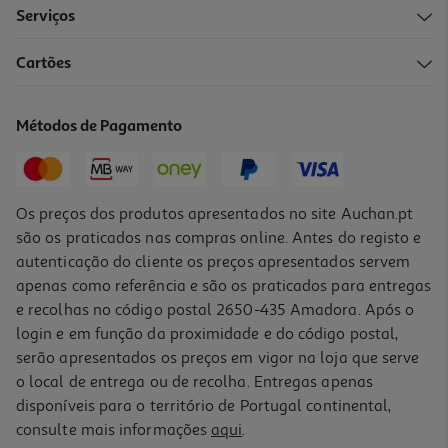
Serviços
4.3
(3)
Cartões
Cartão Memória Msd Qilive Cl.10 Uhs-I U3 Gaming 256gb
159.99 €/un
Métodos de Pagamento
159,99 €
Os preços dos produtos apresentados no site Auchan.pt
são os praticados nas compras online. Antes do registo e
autenticação do cliente os preços apresentados servem
apenas como referência e são os praticados para entregas
e recolhas no código postal 2650-435 Amadora. Após o
login e em função da proximidade e do código postal,
serão apresentados os preços em vigor na loja que serve
o local de entrega ou de recolha. Entregas apenas
disponíveis para o território de Portugal continental,
4.5
(13)
consulte mais informações
aqui
.
Cartão Memória Sd Qilive 32gb A808131