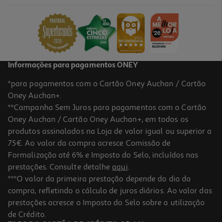
14.99 €/un
14,99 €
Informações para pagamentos ONEY
*para pagamentos com o Cartão Oney Auchan / Cartão
Oney Auchan+.
**Campanha Sem Juros para pagamentos com o Cartão
Oney Auchan / Cartão Oney Auchan+, em todos os
produtos assinalados na Loja de valor igual ou superior a
75€. Ao valor da compra acresce Comissão de
Formalização até 6% e Imposto do Selo, incluídos nas
prestações. Consulte detalhe
aqui
.
3.7
(7)
Cartão Memória Qilive 64gb Ekmsdm64gxc10ql2
***O valor da primeira prestação depende do dia da
compra, refletindo o cálculo de juros diários. Ao valor das
19.99 €/un
prestações acresce o Imposto do Selo sobre a utilização
19,99 €
de Crédito.