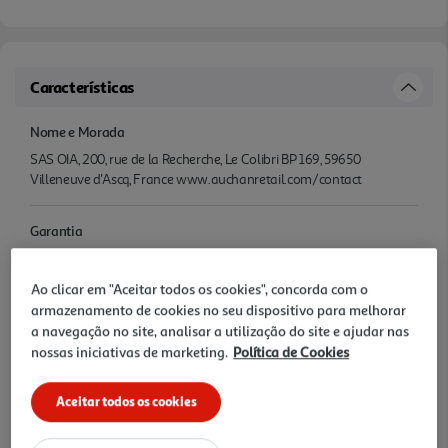
Características
Nome e Morada
SAS OIA, 200, rue de la Recherche, Le Colibri BP 169, 59650
Villeneuve d'Ascq, France www.auchanretail.com/contact
Garantia
36 Meses
Ao clicar em "Aceitar todos os cookies", concorda com o
Avaliações
armazenamento de cookies no seu dispositivo para melhorar
a navegação no site, analisar a utilização do site e ajudar nas
nossas iniciativas de marketing.
Política de Cookies
Aceitar todos os cookies