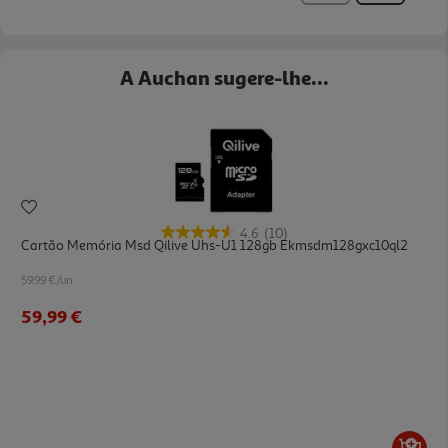
A Auchan sugere-lhe...
4.6
(10)
Cartão Memória Msd Qilive Uhs-U1 128gb Ekmsdm128gxc10ql2
59.99 €/un
59,99 €