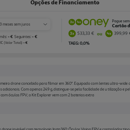
Opções de Financiamento
Pague sem 
3 meses sem juros
Cartão d
533,33 €
399,99 
ou
- €
- €
 mês:
Seguintes:
- €
C (Valor Total):
TAEG: 0,0%
rimeiro drone concebido para filmar em 360°. Equipado com lentes ultra-wide
adicionais. Com apenas 249 g, distingue-se pela facilidade de u tilização e pela
com óculos FPV; o Kit Explorer vem com 2 baterias extra
 drone invisível com tecnologia Insta360; Óculos Vision FPV e controlador tipo 