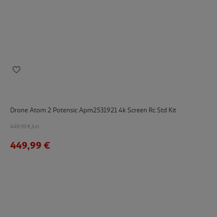
Drone Atom 2 Potensic Apm2531921 4k Screen Rc Std Kit
449.99 €/un
449,99 €