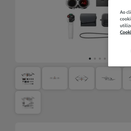
Ao cl
cooki
utili
Cook