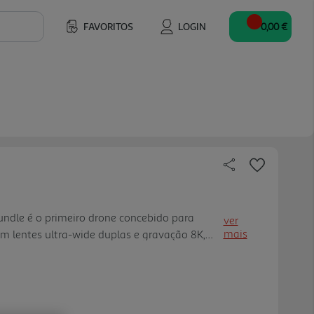
FAVORITOS
LOGIN
0,00 €
undle é o primeiro drone concebido para
ver
mais
m lentes ultra-wide duplas e gravação 8K,
em necessidade de acessórios adicionais.
se pela facilidade de u tilização e pela
o, seja através do controlo por movimento ou
rer vem com 2 baterias extra