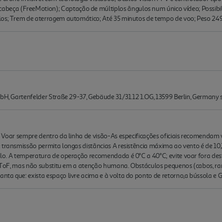
ça (FreeMotion); Captação de múltiplos ângulos num único vídeo; Possibili
los; Trem de aterragem automático; Até 35 minutos de tempo de voo; Peso 24
GmbH, Gartenfelder Straße 29-37, Gebäude 31/31.12 1.OG, 13599 Berlin, German
is Voar sempre dentro da linha de visão-As especificações oficiais recomenda
 transmissão permita longas distâncias A resistência máxima ao vento é de 1
lo. A temperatura de operação recomendada é 0°C a 40°C; evite voar fora dest
são/ToF, mas não substitu em a atenção humana. Obstáculos pequenos (cabos, 
ta que: exista espaço livre acima e à volta do ponto de retorno,a bússola e 