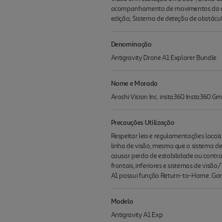
acompanhamento de movimentos da cabe
edição; Sistema de deteção de obstácu
Denominação
Antigravity Drone A1 Explorer Bundle
Nome e Morada
Arashi Vision Inc. insta360 Insta360 
Precauções Utilização
Respeitar leis e regulamentações loca
linha de visão, mesmo que o sistema de
causar perda de estabilidade ou contro
frontais, inferiores e sistemas de vi
A1 possui função Return-to-Home. Garan
Modelo
Antigravity A1 Exp