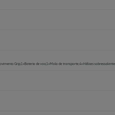
vimento Grip;1×Bateria de voo;1×Mala de transporte;4×Hélices sobressalente