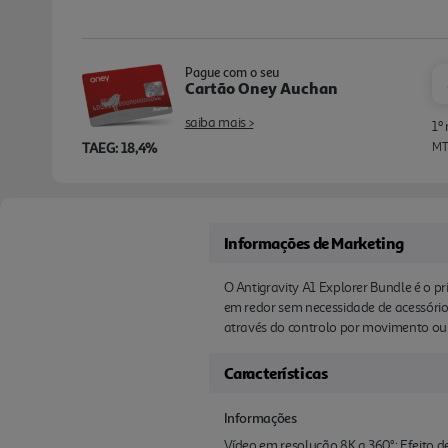
Pague com o seu
Cartão Oney Auchan
saiba mais >
1º
TAEG: 18,4%
MTI
Informações de Marketing
O Antigravity A1 Explorer Bundle é o p
em redor sem necessidade de acessórios 
através do controlo por movimento ou 
Características
Informações
Vídeo em resolução 8K a 360°; Efeito de