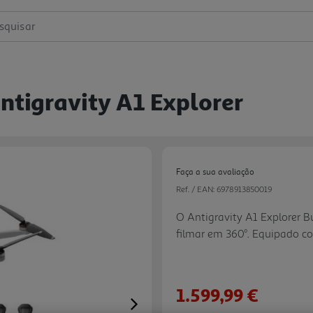
squisar
ntigravity A1 Explorer
Faça a sua avaliação
Ref. / EAN:
6978913850019
O Antigravity A1 Explorer B
filmar em 360°. Equipado co
capta o ambiente em redor s
Com apenas 249 g, distingue-
experiência intuitiva de vo
1.599,99 €
com óculos FPV; o Kit Explo
Next