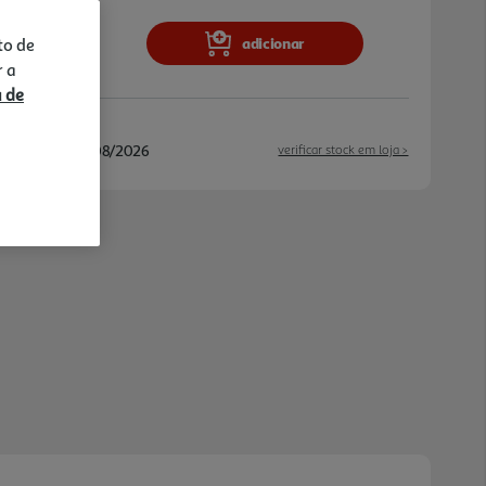
adicionar
to de
r a
a de
/08/2026 e 18/08/2026
verificar stock em loja >