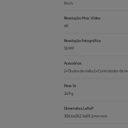
8m/s
Resolução Max. Video
4K
Resolução fotográfica
55 MP
Acessórios
1×Óculos de visão;1×Controlador de mo
Peso Gr
249 g
Dimensões LxAxP
308.6x382.3x89.2mm mm