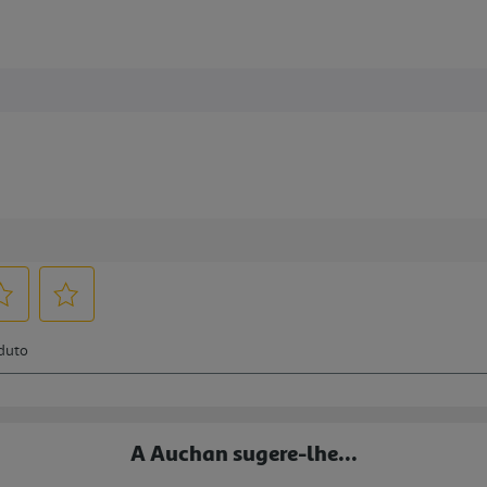
A Auchan sugere-lhe...