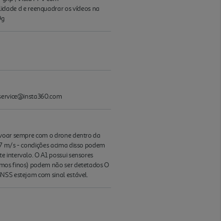
dade d e reenquadrar os vídeos na
9g
y service@insta360.com
m voar sempre com o drone dentro da
0,7 m/s - condições acima disso podem
e intervalo. O A1 possui sensores
ramos finos) podem não ser detetados O
GNSS estejam com sinal estável.