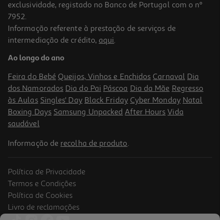
exclusividade, registado no Banco de Portugal com o nº
7952.
Informação referente à prestação de serviços de
intermediação de crédito,
aqui
.
Photowood I Gifts 621304 10x15
Ao longo do ano
6.99 €/un
Feira do Bebé
Queijos, Vinhos e Enchidos
Carnaval
Dia
6,99 €
dos Namorados
Dia do Pai
Páscoa
Dia da Mãe
Regresso
às Aulas
Singles' Day
Black Friday
Cyber Monday
Natal
Boxing Days
Samsung Unpacked
After Hours
Vida
saudável
Informação de
recolha de produto
.
Política de Privacidade
Termos e Condições
Política de Cookies
Livro de reclamações