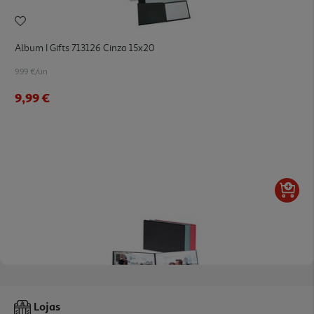
Album I Gifts 713126 Cinza 15x20
9.99 €/un
9,99 €
5.0
(1)
Mini Album I Gifts 485100 Preto 10x15
Lojas