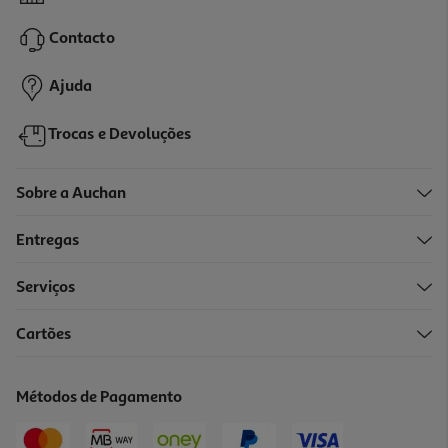
3.99 €/un
Contacto
3,99 €
Ajuda
Trocas e Devoluções
Sobre a Auchan
Entregas
Serviços
Cartões
Mini Album I Gifts 713116 Vermelho 10x15
3.99 €/un
Métodos de Pagamento
3,99 €