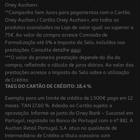
Oney Auchan+.
**Campanha Sem Juros para pagamentos com o Cartão
Oney Auchan / Cartão Oney Auchan+, em todos os
produtos assinalados na Loja de valor igual ou superior a
75€. Ao valor da compra acresce Comissão de
Formalização até 6% e Imposto do Selo, incluídos nas
prestações. Consulte detalhe
aqui
.
Photowood I Gifts 713128 15x20
***O valor da primeira prestação depende do dia da
compra, refletindo o cálculo de juros diários. Ao valor das
7.99 €/un
prestações acresce o Imposto do Selo sobre a utilização
7,99 €
de Crédito.
TAEG DO CARTÃO DE CRÉDITO: 18,4 %
Exemplo para um limite de crédito de 1.500€ pago em 12
meses. TAN 17,60 %. Adesão ao Cartão sujeita a
aprovação. Informe-se junto do Oney Bank – Sucursal em
Portugal, registado no Banco de Portugal com o nº 881. A
Auchan Retail Portugal, S.A. atua na qualidade de
Intermediário de Crédito a título acessório com