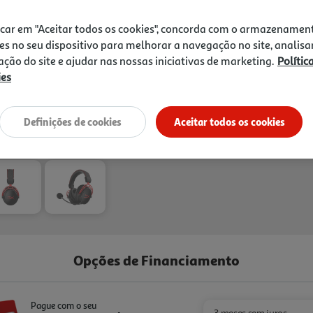
graves mais graves. Foge pa
favoritos, ou mantém-te f
icar em "Aceitar todos os cookies", concorda com o armazenamen
:X®
es no seu dispositivo para melhorar a navegação no site, analisa
zação do site e ajudar nas nossas iniciativas de marketing.
Polític
ies
Entrega estimada entre
12
Definições de cookies
Aceitar todos os cookies
Opções de Financiamento
Pague com o seu