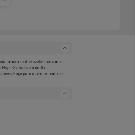
cada minuto confortavelmente com a
pla HyperX produzem áudio
s graves. Foge para os teus mundos de