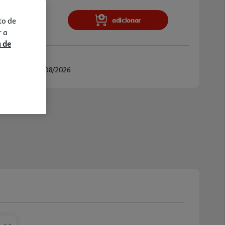
ra os teus mundos de jogos de fantasia
ocado na competição com DTS® Headphone
adicionar
to de
r a
a de
/08/2026 e 13/08/2026