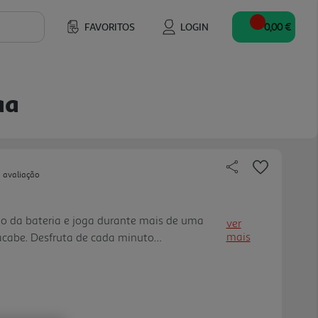
FAVORITOS
LOGIN
0,00 €
aa
 avaliação
 da bateria e joga durante mais de uma
ver
mais
cabe. Desfruta de cada minuto
uma de memória e couro respirável de
ud Alpha Wireless. Os drivers de câmara
o incrivelmente claro, uma vez que o
ra dupla separa os médios e os agudos dos