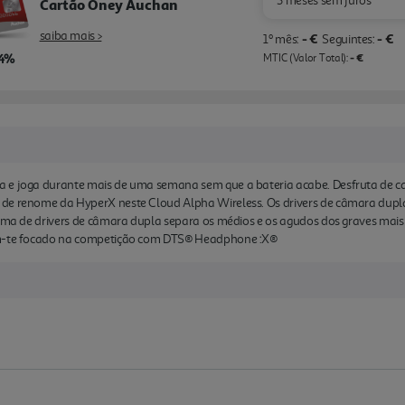
3 meses sem juros
Cartão Oney Auchan
saiba mais >
- €
- €
1º mês:
Seguintes:
,4%
- €
MTIC (Valor Total):
a e joga durante mais de uma semana sem que a bateria acabe. Desfruta de 
 de renome da HyperX neste Cloud Alpha Wireless. Os drivers de câmara du
stema de drivers de câmara dupla separa os médios e os agudos dos graves mai
tém-te focado na competição com DTS® Headphone :X®