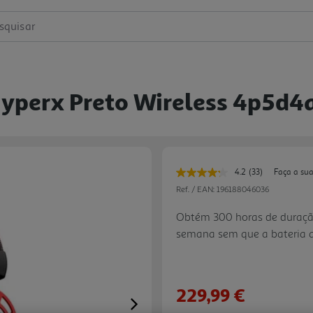
squisar
yperx Preto Wireless 4p5d4
4.2
(33)
Faça a sua
Leu
33
Ref. / EAN:
196188046036
avaliações.
Link
Obtém 300 horas de duração
para
semana sem que a bateria a
a
mesma
confortavelmente com a esp
página.
renome da HyperX neste Clo
dupla HyperX produzem áudi
229,99 €
sistema de drivers de câma
Next