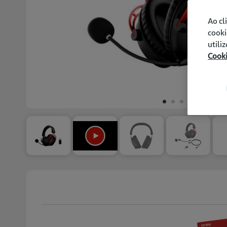
Ao cl
cooki
utili
Cook