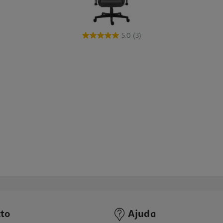
5.0
(3)
to
Ajuda