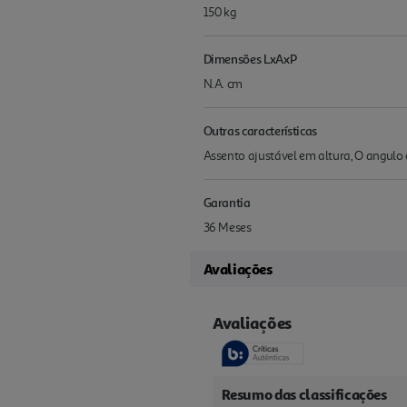
150 kg
Dimensões LxAxP
N.A. cm
Outras características
Assento ajustável em altura, O angulo d
Garantia
36 Meses
Avaliações