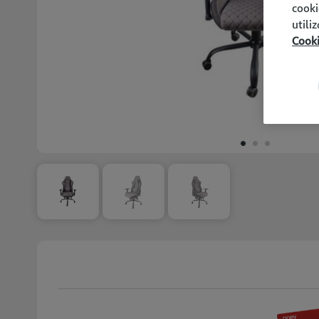
cooki
utili
Cook