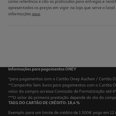
como referência e são os praticados para entregas e reco
apresentados os preços em vigor na loja que serve o local 
informações
aqui
.
Cadeira Trust 25532 Gxt723b Ruya Bege
249.99 €/un
249,99 €
Informações para pagamentos ONEY
*para pagamentos com o Cartão Oney Auchan / Cartão O
**Campanha Sem Juros para pagamentos com o Cartão Oney
valor da compra acresce Comissão de Formalização até 6%
***O valor da primeira prestação depende do dia da compra,
TAEG DO CARTÃO DE CRÉDITO: 18,4 %
Exemplo para um limite de crédito de 1.500€ pago em 12 