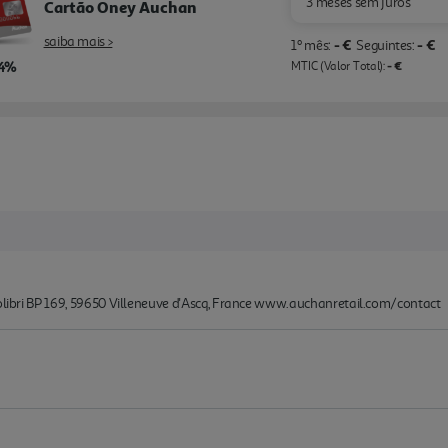
3 meses sem juros
Cartão Oney Auchan
saiba mais >
- €
- €
1º mês:
Seguintes:
,4%
- €
MTIC (Valor Total):
Colibri BP 169, 59650 Villeneuve d'Ascq, France www.auchanretail.com/contact