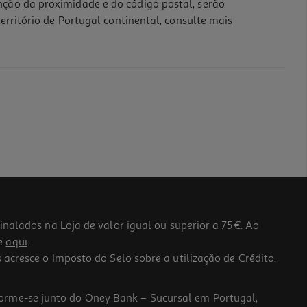
nção da proximidade e do código postal, serão
erritório de Portugal continental, consulte mais
lados na Loja de valor igual ou superior a 75€. Ao
he
aqui
.
 acresce o Imposto do Selo sobre a utilização de Crédito.
forme-se junto do Oney Bank – Sucursal em Portugal,