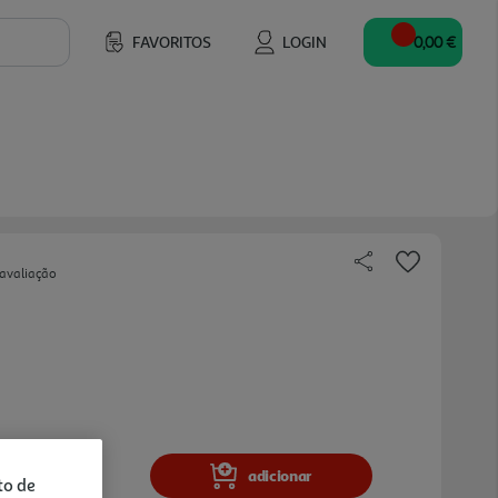
FAVORITOS
LOGIN
0,00 €
 avaliação
adicionar
to de