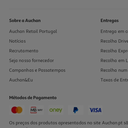
Sobre a Auchan
Entregas
Auchan Retail Portugal
Entrega em c
Cadeira Gaming Groundtec Gamer One Black
Notícias
Recolha Driv
99.99 €/un
Recrutamento
Recolha Expr
99,99 €
Seja nosso fornecedor
Recolha em L
Campanhas e Passatempos
Recolha num 
Auchan&Eu
Taxas de Ent
Métodos de Pagamento
Os preços dos produtos apresentados no site Auchan.pt sã