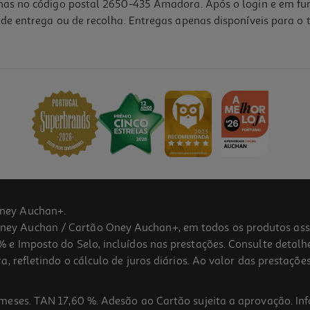
lhas no código postal 2650-435 Amadora. Após o login e em fu
de entrega ou de recolha. Entregas apenas disponíveis para o t
ney Auchan+.
 Auchan / Cartão Oney Auchan+, em todos os produtos assina
 e Imposto do Selo, incluídos nas prestações. Consulte detal
 refletindo o cálculo de juros diários. Ao valor das prestações
meses. TAN 17,60 %. Adesão ao Cartão sujeita a aprovação. In