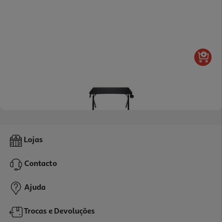
Secretária Gaming Trust 25420 Gxt700 Omnius ( Suporte Para
Lojas
Auscultadores 120 X 60 X 76cm)
119.99 €/un
Contacto
119,99 €
Ajuda
Trocas e Devoluções