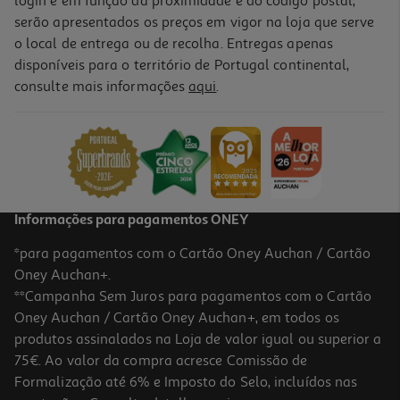
login e em função da proximidade e do código postal,
serão apresentados os preços em vigor na loja que serve
o local de entrega ou de recolha. Entregas apenas
disponíveis para o território de Portugal continental,
4.8
(4)
consulte mais informações
aqui
.
Cadeira Gaming Qilive Q.3532 Tecido Cinza
219.99 €/un
219,99 €
Informações para pagamentos ONEY
*para pagamentos com o Cartão Oney Auchan / Cartão
Oney Auchan+.
**Campanha Sem Juros para pagamentos com o Cartão
Oney Auchan / Cartão Oney Auchan+, em todos os
produtos assinalados na Loja de valor igual ou superior a
75€. Ao valor da compra acresce Comissão de
Formalização até 6% e Imposto do Selo, incluídos nas