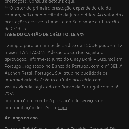
prestações. Consulte detalhe
aqui
.
5.0
(2)
Rato Gaming Com Fio Qilive Q.3755 Preto
***O valor da primeira prestação depende do dia da
compra, refletindo o cálculo de juros diários. Ao valor das
17.99 €/un
prestações acresce o Imposto do Selo sobre a utilização
17,99 €
de Crédito.
TAEG DO CARTÃO DE CRÉDITO: 18,4 %
Exemplo para um limite de crédito de 1.500€ pago em 12
meses. TAN 17,60 %. Adesão ao Cartão sujeita a
aprovação. Informe-se junto do Oney Bank – Sucursal em
Portugal, registado no Banco de Portugal com o nº 881. A
Auchan Retail Portugal, S.A. atua na qualidade de
Intermediário de Crédito a título acessório com
exclusividade, registado no Banco de Portugal com o nº
7952.
Informação referente à prestação de serviços de
intermediação de crédito,
aqui
.
Tapete De Rato Gaming Qilive 864363
Ao longo do ano
7.99 €/un
Feira do Bebé
Queijos, Vinhos e Enchidos
Carnaval
Dia