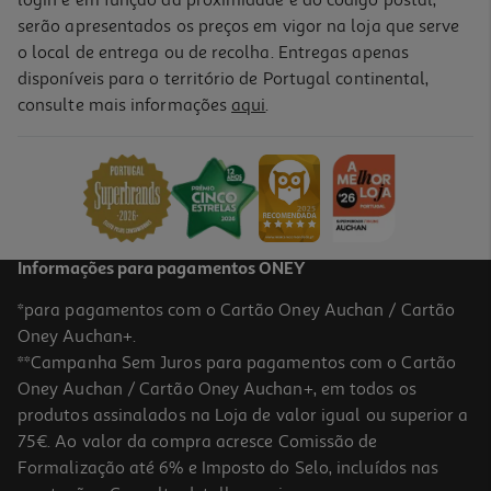
login e em função da proximidade e do código postal,
serão apresentados os preços em vigor na loja que serve
o local de entrega ou de recolha. Entregas apenas
disponíveis para o território de Portugal continental,
consulte mais informações
aqui
.
Informações para pagamentos ONEY
*para pagamentos com o Cartão Oney Auchan / Cartão
Oney Auchan+.
**Campanha Sem Juros para pagamentos com o Cartão
Oney Auchan / Cartão Oney Auchan+, em todos os
produtos assinalados na Loja de valor igual ou superior a
75€. Ao valor da compra acresce Comissão de
Formalização até 6% e Imposto do Selo, incluídos nas