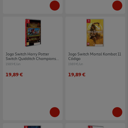
Jogo Switch Harry Potter
Jogo Switch Mortal Kombat 11
Switch Quidditch Champions
Código
Deluxe Edition
19.89 €/un
19.89 €/un
19,89 €
19,89 €