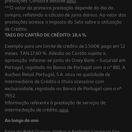
prestações. Consulte detalhe
aqui
.
***O valor da primeira prestação depende do dia da
compra, refletindo o cálculo de juros diários. Ao valor das
prestações acresce o Imposto do Selo sobre a utilização
de Crédito.
TAEG DO CARTÃO DE CRÉDITO: 18,4 %
Exemplo para um limite de crédito de 1.500€ pago em 12
meses. TAN 17,60 %. Adesão ao Cartão sujeita a
aprovação. Informe-se junto do Oney Bank – Sucursal em
Portugal, registado no Banco de Portugal com o nº 881. A
Auchan Retail Portugal, S.A. atua na qualidade de
Intermediário de Crédito a título acessório com
exclusividade, registado no Banco de Portugal com o nº
7952.
Informação referente à prestação de serviços de
intermediação de crédito,
aqui
.
Ao longo do ano
Feira do Bebé
Queijos, Vinhos e Enchidos
Carnaval
Dia