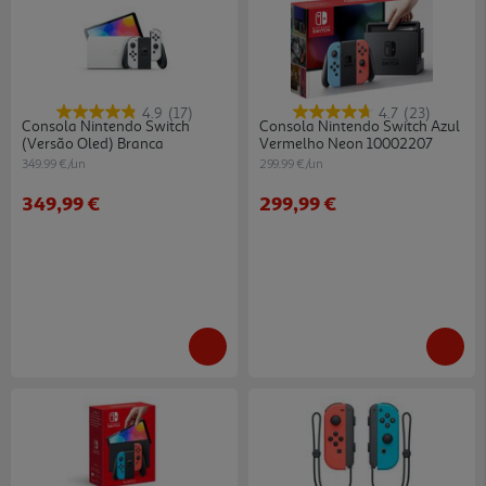
4.9
(17)
4.7
(23)
Consola Nintendo Switch
Consola Nintendo Switch Azul
(versão Oled) Branca
Vermelho Neon 10002207
349.99 €/un
299.99 €/un
349,99 €
299,99 €