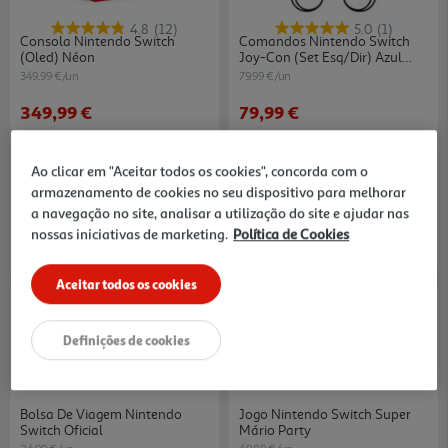
4.8
(12)
5.0
(1)
Consola Nintendo Switch
Comandos Nintendo Switch
(oled) Néon
Joy-Con (set Esq/dir) Azul
Néon/vermelho Néon
349.99 €/un
79.99 €/un
349,99 €
79,99 €
Ao clicar em "Aceitar todos os cookies", concorda com o
armazenamento de cookies no seu dispositivo para melhorar
a navegação no site, analisar a utilização do site e ajudar nas
nossas iniciativas de marketing.
Política de Cookies
Aceitar todos os cookies
Definições de cookies
Bolsa De Viagem Nintendo
Jogo Nintendo Switch Super
Switch Oficial
Mário Party