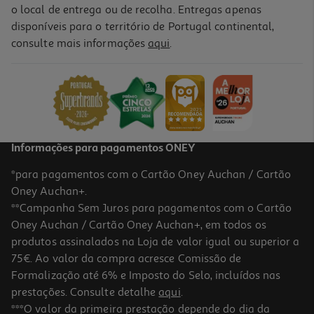
o local de entrega ou de recolha. Entregas apenas
disponíveis para o território de Portugal continental,
3.8
(18)
consulte mais informações
aqui
.
Rato Sem Fio Silencioso Qilive Csr Azul
9.99 €/un
9,99 €
Informações para pagamentos ONEY
*para pagamentos com o Cartão Oney Auchan / Cartão
Oney Auchan+.
**Campanha Sem Juros para pagamentos com o Cartão
Oney Auchan / Cartão Oney Auchan+, em todos os
produtos assinalados na Loja de valor igual ou superior a
75€. Ao valor da compra acresce Comissão de
Formalização até 6% e Imposto do Selo, incluídos nas
prestações. Consulte detalhe
aqui
.
1.0
(2)
Carrying Case Switch 2 + Protetor Ecrã
***O valor da primeira prestação depende do dia da