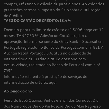
compra, refletindo o cálculo de juros diários. Ao valor das
24.99 €/un
prestações acresce o Imposto do Selo sobre a utilização
24,99 €
de Crédito.
TAEG DO CARTÃO DE CRÉDITO: 18,4 %
Exemplo para um limite de crédito de 1.500€ pago em 12
meses. TAN 17,60 %. Adesão ao Cartão sujeita a
aprovação. Informe-se junto do Oney Bank – Sucursal em
Portugal, registado no Banco de Portugal com o nº 881. A
Auchan Retail Portugal, S.A. atua na qualidade de
Intermediário de Crédito a título acessório com
exclusividade, registado no Banco de Portugal com o nº
7952.
Informação referente à prestação de serviços de
intermediação de crédito,
aqui
.
Jogo Nintendo Switch Yoshi & The Mysterious Book
Ao longo do ano
59.99 €/un
Feira do Bebé
Queijos, Vinhos e Enchidos
Carnaval
Dia
59,99 €
dos Namorados
Dia do Pai
Páscoa
Dia da Mãe
Regresso