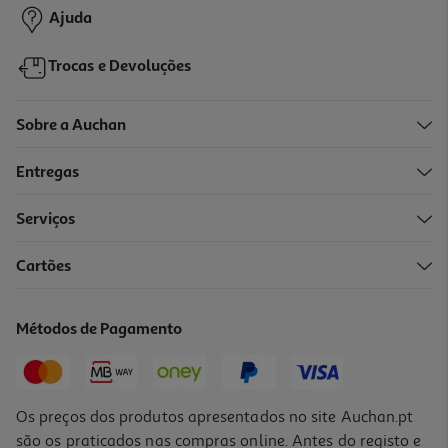
Ajuda
Trocas e Devoluções
Sobre a Auchan
Entregas
Serviços
2.5
(2)
Cartões
Suporte Telemovel Qilive 600161219 Magnetico P/ Carro
12.99 €/un
Métodos de Pagamento
12,99 €
Os preços dos produtos apresentados no site Auchan.pt
são os praticados nas compras online. Antes do registo e