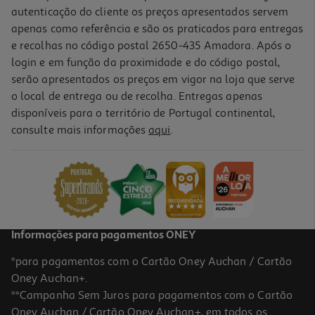
autenticação do cliente os preços apresentados servem
apenas como referência e são os praticados para entregas
e recolhas no código postal 2650-435 Amadora. Após o
login e em função da proximidade e do código postal,
serão apresentados os preços em vigor na loja que serve
o local de entrega ou de recolha. Entregas apenas
disponíveis para o território de Portugal continental,
5.0
(2)
consulte mais informações
aqui
.
Bolsa P/tablet Qilive 600148287 Reciclada 8"
12.99 €/un
12,99 €
Informações para pagamentos ONEY
*para pagamentos com o Cartão Oney Auchan / Cartão
Oney Auchan+.
**Campanha Sem Juros para pagamentos com o Cartão
Oney Auchan / Cartão Oney Auchan+, em todos os