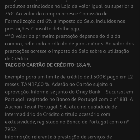
produtos assinalados na Loja de valor igual ou superior a
75€. Ao valor da compra acresce Comissão de
Formalização até 6% e Imposto do Selo, incluídos nas
prestações. Consulte detalhe
aqui
.
Bolsa De Proteção Switch 2 Preta
***O valor da primeira prestação depende do dia da
compra, refletindo o cálculo de juros diários. Ao valor das
14.99 €/un
prestações acresce o Imposto do Selo sobre a utilização
14,99 €
de Crédito.
TAEG DO CARTÃO DE CRÉDITO: 18,4 %
Exemplo para um limite de crédito de 1.500€ pago em 12
meses. TAN 17,60 %. Adesão ao Cartão sujeita a
aprovação. Informe-se junto do Oney Bank – Sucursal em
Portugal, registado no Banco de Portugal com o nº 881. A
Auchan Retail Portugal, S.A. atua na qualidade de
Intermediário de Crédito a título acessório com
exclusividade, registado no Banco de Portugal com o nº
7952.
Informação referente à prestação de serviços de