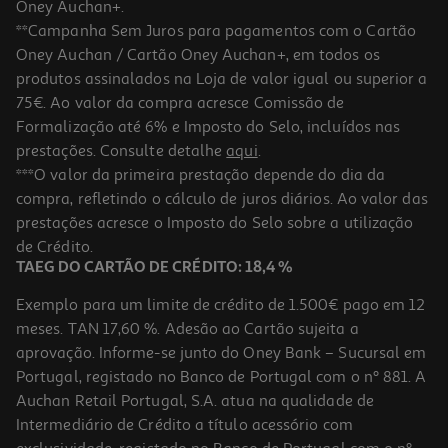
Oney Auchan+.
**Campanha Sem Juros para pagamentos com o Cartão
Oney Auchan / Cartão Oney Auchan+, em todos os
produtos assinalados na Loja de valor igual ou superior a
75€. Ao valor da compra acresce Comissão de
Formalização até 6% e Imposto do Selo, incluídos nas
prestações. Consulte detalhe
aqui
.
Bolsa Switch Camuflada
***O valor da primeira prestação depende do dia da
compra, refletindo o cálculo de juros diários. Ao valor das
24.99 €/un
prestações acresce o Imposto do Selo sobre a utilização
24,99 €
de Crédito.
TAEG DO CARTÃO DE CRÉDITO: 18,4 %
Exemplo para um limite de crédito de 1.500€ pago em 12
meses. TAN 17,60 %. Adesão ao Cartão sujeita a
aprovação. Informe-se junto do Oney Bank – Sucursal em
Portugal, registado no Banco de Portugal com o nº 881. A
Auchan Retail Portugal, S.A. atua na qualidade de
Intermediário de Crédito a título acessório com