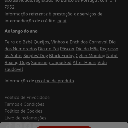
exclusividade, registado no Banco de Portugal com o nº
7952.
Informação referente à prestação de serviços de
intermediação de crédito,
aqui
.
Bolsa Switch Raposa
Ao longo do ano
19.99 €/un
Feira do Bebé
Queijos, Vinhos e Enchidos
Carnaval
Dia
19,99 €
dos Namorados
Dia do Pai
Páscoa
Dia da Mãe
Regresso
às Aulas
Singles' Day
Black Friday
Cyber Monday
Natal
Boxing Days
Samsung Unpacked
After Hours
Vida
saudável
Informação de
recolha de produto
.
Política de Privacidade
Termos e Condições
Política de Cookies
Livro de reclamações
Adaptador Ac Switch 2