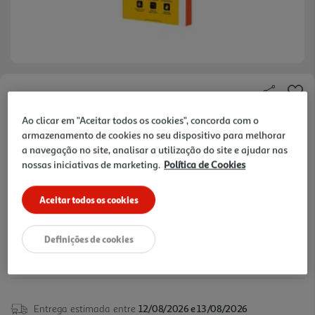
Faça a sua avaliação
Ref. / EAN:
8436563094705
Ao clicar em "Aceitar todos os cookies", concorda com o
armazenamento de cookies no seu dispositivo para melhorar
Protetor de hidrogel ultrarresistente. Mais
a navegação no site, analisar a utilização do site e ajudar nas
adaptabilidade: Cobre 100% da tela e nÃ£o forma
ver
nossas iniciativas de marketing.
Política de Cookies
bolhas durante a instalaÃ§Ã£o. InstalaÃ§Ã£o
mais
fÃ¡cil: A aplicaÃ§Ã£o Ã© muito simples. Para
Aceitar todos os cookies
Nintendo Switch 2
6,99 €
Definições de cookies
Entrega estimada entre
12/08/2026 e 13/08/2026