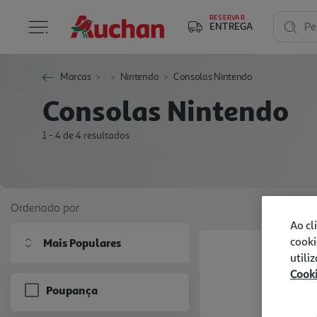
RESERVAR
ENTREGA
Pe
Marcas
Nintendo
Consolas Nintendo
Consolas Nintendo
1 - 4 de 4 resultados
Ordenado por
Ao cl
cooki
Mais Populares
utili
Cook
Poupança