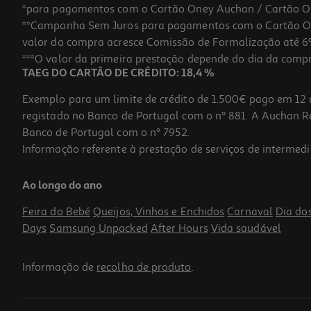
*para pagamentos com o Cartão Oney Auchan / Cartão O
**Campanha Sem Juros para pagamentos com o Cartão Oney
valor da compra acresce Comissão de Formalização até 6%
***O valor da primeira prestação depende do dia da compra,
TAEG DO CARTÃO DE CRÉDITO: 18,4 %
Exemplo para um limite de crédito de 1.500€ pago em 12 
registado no Banco de Portugal com o nº 881. A Auchan Ret
Banco de Portugal com o nº 7952.
Informação referente à prestação de serviços de intermedi
Ao longo do ano
Feira do Bebé
Queijos, Vinhos e Enchidos
Carnaval
Dia do
Days
Samsung Unpacked
After Hours
Vida saudável
Informação de
recolha de produto
.