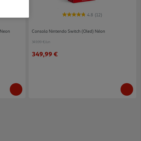
4.8
(12)
 Neon
Consola Nintendo Switch (oled) Néon
349.99 €/un
349,99 €