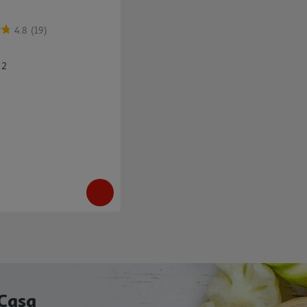
4.8
(19)
 2
 Casa