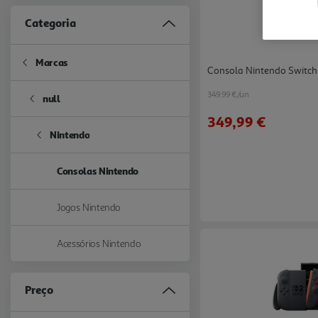
Categoria
Marcas
Refine by Categoria: Marcas
Consola Nintendo Switch
349.99 €/un
null
Refine by Categoria: null
349,99 €
Nintendo
Refine by Categoria: Nintendo
Consolas Nintendo
selected Currently Refined by Categoria: Consolas Nintendo
Jogos Nintendo
Refine by Categoria: Jogos Nintendo
Acessórios Nintendo
Refine by Categoria: Acessórios Nintendo
Preço