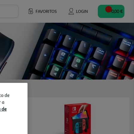
FAVORITOS
LOGIN
0,00 €
to de
r a
a de