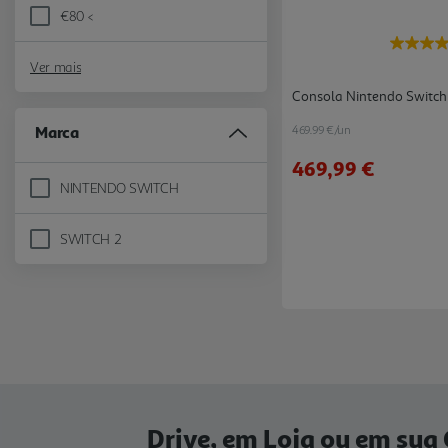
€80 <
Refine by Preço: €80 <
Ver mais
Consola Nintendo Switch
Marca
469.99 €/un
469,99 €
NINTENDO SWITCH
Refine by Marca: NINTENDO SWITCH
SWITCH 2
Refine by Marca: SWITCH 2
Drive, em Loja ou em sua