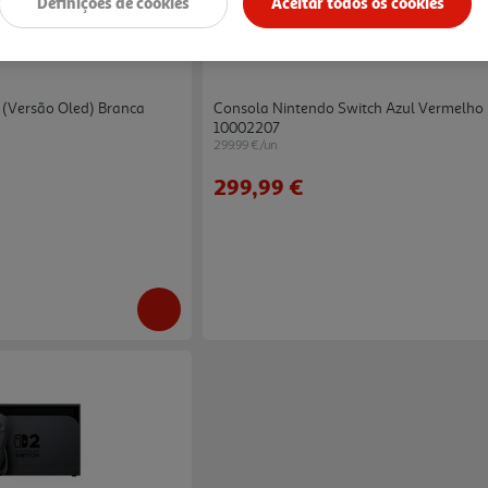
Definições de cookies
Aceitar todos os cookies
4.9
(17)
4.7
(23)
 (versão Oled) Branca
Consola Nintendo Switch Azul Vermelho
10002207
299.99 €/un
299,99 €