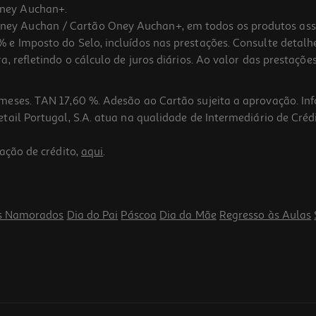
ney Auchan+.
 Auchan / Cartão Oney Auchan+, em todos os produtos assina
 e Imposto do Selo, incluídos nas prestações. Consulte detal
 refletindo o cálculo de juros diários. Ao valor das prestações
meses. TAN 17,60 %. Adesão ao Cartão sujeita a aprovação. In
ail Portugal, S.A. atua na qualidade de Intermediário de Crédi
ação de crédito,
aqui
.
s Namorados
Dia do Pai
Páscoa
Dia da Mãe
Regresso às Aulas