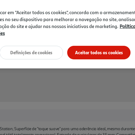
Receba em casa a 10/08/2026
, s
icar em "Aceitar todos os cookies", concorda com o armazenamen
es no seu dispositivo para melhorar a navegação no site, analisa
zação do site e ajudar nas nossas iniciativas de marketing.
Polític
ies
Definições de cookies
Aceitar todos os cookies
Station; Superfície de "toque suave" para uma aderência ideal, mesmo durante
inel tátil totalmente operacional; Entrada de auriculares de 3,5 mm; Compatív