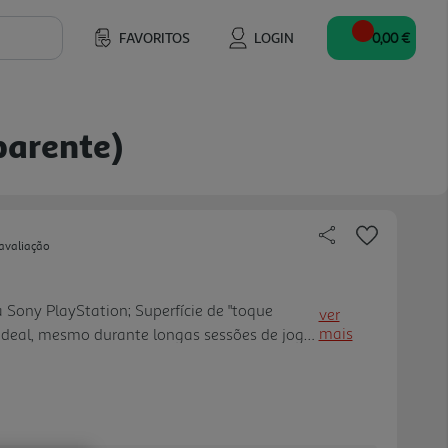
FAVORITOS
LOGIN
0,00 €
parente)
avaliação
 Sony PlayStation; Superfície de "toque
ver
mais
ideal, mesmo durante longas sessões de jogo;
cador LED do jogador; Painel tátil totalmente
riculares de 3,5 mm; Compatível com PC
to do cabo: 3 m; Cor Vermelho Transparente