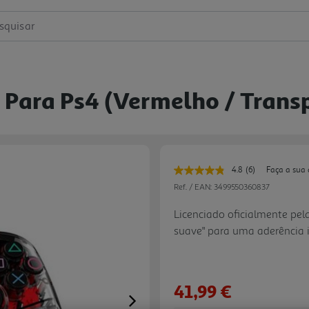
squisar
Para Ps4 (vermelho / Trans
4.8
(6)
Faça a sua 
Leu
6
Ref. / EAN:
3499550360837
avaliações.
Link
Licenciado oficialmente pela
para
suave" para uma aderência 
a
mesma
2 motores de vibração; Indi
página.
operacional; Entrada de au
(apenas XInput); Comprimen
41,99 €
Next