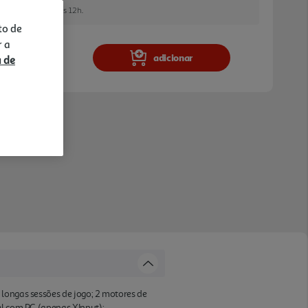
e encomendar até às 12h.
to de
r a
adicionar
a de
 longas sessões de jogo; 2 motores de
el com PC (apenas XInput);