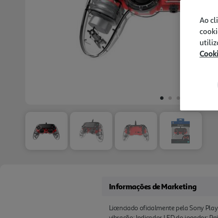
Ao cl
cooki
utili
Cook
Informações de Marketing
Licenciado oficialmente pela Sony Play
vibração; Indicador LED do jogador; Pa