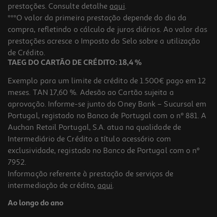
prestações. Consulte detalhe
aqui
.
5.0
(1)
Jg Mafia The Old Country Ps5 Take 2
***O valor da primeira prestação depende do dia da
compra, refletindo o cálculo de juros diários. Ao valor das
49.89 €/un
prestações acresce o Imposto do Selo sobre a utilização
49,89 €
de Crédito.
TAEG DO CARTÃO DE CRÉDITO: 18,4 %
Exemplo para um limite de crédito de 1.500€ pago em 12
meses. TAN 17,60 %. Adesão ao Cartão sujeita a
aprovação. Informe-se junto do Oney Bank – Sucursal em
Portugal, registado no Banco de Portugal com o nº 881. A
Auchan Retail Portugal, S.A. atua na qualidade de
Intermediário de Crédito a título acessório com
exclusividade, registado no Banco de Portugal com o nº
7952.
Informação referente à prestação de serviços de
5.0
(1)
intermediação de crédito,
aqui
.
Jogo Ps5 Ea Sports F1 25
Ao longo do ano
41.99 €/un