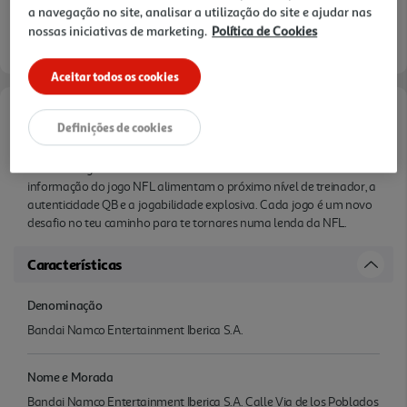
a navegação no site, analisar a utilização do site e ajudar nas
nossas iniciativas de marketing.
Política de Cookies
Aceitar todos os cookies
Informações de Marketing
Definições de cookies
Domina a liga em EA SPORTST Madden NFL 26. Anos de
informação do jogo NFL alimentam o próximo nível de treinador, a
autenticidade QB e a jogabilidade explosiva. Cada jogo é um novo
desafio no teu caminho para te tornares numa lenda da NFL.
Características
Denominação
Bandai Namco Entertainment Iberica S.A.
Nome e Morada
Bandai Namco Entertainment Iberica S.A. Calle Via de los Poblados