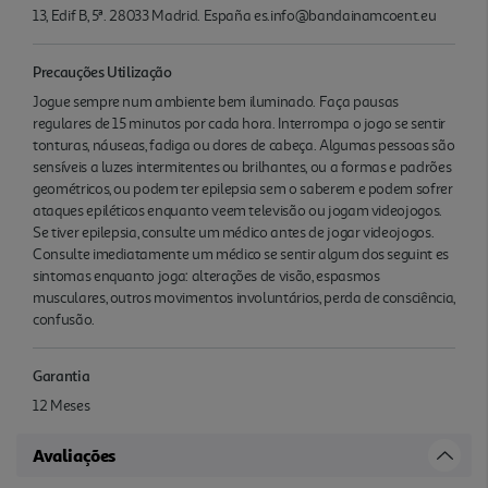
13, Edif B, 5ª. 28033 Madrid. España es.info@bandainamcoent.eu
Precauções Utilização
Jogue sempre num ambiente bem iluminado. Faça pausas
regulares de 15 minutos por cada hora. Interrompa o jogo se sentir
tonturas, náuseas, fadiga ou dores de cabeça. Algumas pessoas são
sensíveis a luzes intermitentes ou brilhantes, ou a formas e padrões
geométricos, ou podem ter epilepsia sem o saberem e podem sofrer
ataques epiléticos enquanto veem televisão ou jogam videojogos.
Se tiver epilepsia, consulte um médico antes de jogar videojogos.
Consulte imediatamente um médico se sentir algum dos seguint es
sintomas enquanto joga: alterações de visão, espasmos
musculares, outros movimentos involuntários, perda de consciência,
confusão.
Garantia
12 Meses
Avaliações