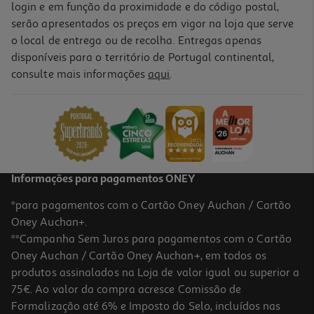
login e em função da proximidade e do código postal,
serão apresentados os preços em vigor na loja que serve
o local de entrega ou de recolha. Entregas apenas
disponíveis para o território de Portugal continental,
consulte mais informações
aqui
.
Jogo Mortal Kombat 1 Ps5
39.99 €/un
39,99 €
Informações para pagamentos ONEY
*para pagamentos com o Cartão Oney Auchan / Cartão
Oney Auchan+.
**Campanha Sem Juros para pagamentos com o Cartão
Oney Auchan / Cartão Oney Auchan+, em todos os
produtos assinalados na Loja de valor igual ou superior a
75€. Ao valor da compra acresce Comissão de
Formalização até 6% e Imposto do Selo, incluídos nas