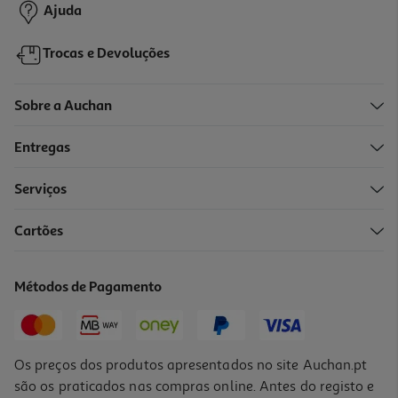
Ajuda
Trocas e Devoluções
Sobre a Auchan
Entregas
Serviços
5.0
(1)
Cartões
Jg Mafia The Old Country Ps5 Take 2
49.89 €/un
Métodos de Pagamento
49,89 €
Os preços dos produtos apresentados no site Auchan.pt
são os praticados nas compras online. Antes do registo e