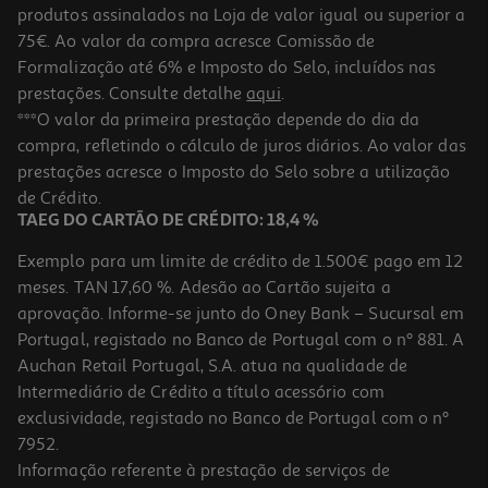
produtos assinalados na Loja de valor igual ou superior a
75€. Ao valor da compra acresce Comissão de
Formalização até 6% e Imposto do Selo, incluídos nas
prestações. Consulte detalhe
aqui
.
Carregador Telemovel Qilive 600173829 P/carro1 Usb 12w+usb
***O valor da primeira prestação depende do dia da
compra, refletindo o cálculo de juros diários. Ao valor das
8.99 €/un
prestações acresce o Imposto do Selo sobre a utilização
8,99 €
de Crédito.
TAEG DO CARTÃO DE CRÉDITO: 18,4 %
Exemplo para um limite de crédito de 1.500€ pago em 12
meses. TAN 17,60 %. Adesão ao Cartão sujeita a
aprovação. Informe-se junto do Oney Bank – Sucursal em
Portugal, registado no Banco de Portugal com o nº 881. A
Auchan Retail Portugal, S.A. atua na qualidade de
Intermediário de Crédito a título acessório com
exclusividade, registado no Banco de Portugal com o nº
7952.
Informação referente à prestação de serviços de