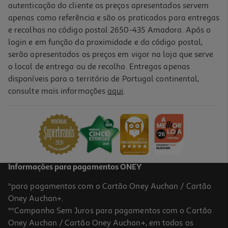
autenticação do cliente os preços apresentados servem
apenas como referência e são os praticados para entregas
e recolhas no código postal 2650-435 Amadora. Após o
login e em função da proximidade e do código postal,
-17%
serão apresentados os preços em vigor na loja que serve
o local de entrega ou de recolha. Entregas apenas
disponíveis para o território de Portugal continental,
1.0
(1)
consulte mais informações
aqui
.
Carregador P/carro Qilive 600161203 Lite Preto 1 Usb-C
4.99 €/un
Price reduced from
to
5,99 €
4,99 €
Promoção
Informações para pagamentos ONEY
*para pagamentos com o Cartão Oney Auchan / Cartão
Oney Auchan+.
**Campanha Sem Juros para pagamentos com o Cartão
Oney Auchan / Cartão Oney Auchan+, em todos os