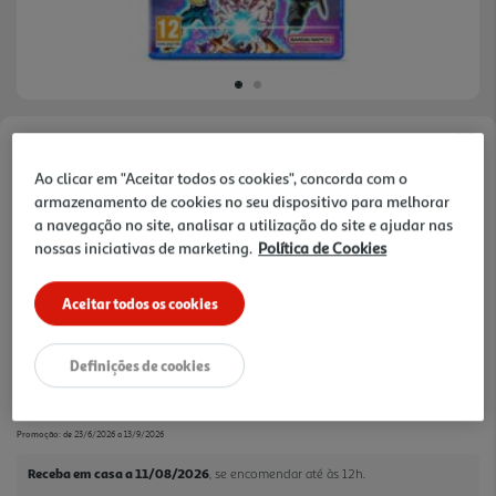
Faça a sua avaliação
Ao clicar em "Aceitar todos os cookies", concorda com o
Ref. / EAN:
3391892031812
armazenamento de cookies no seu dispositivo para melhorar
a navegação no site, analisar a utilização do site e ajudar nas
DRAGON BALL: Sparking! ZERO pega na lendária
nossas iniciativas de marketing.
Política de Cookies
jogabilidade da série Budokai Tenkaichi e leva-a a
ver
outro nível. Aprende e domina uma incrível seleção
mais
Aceitar todos os cookies
de personagens jogáveis, cada uma com
-32%
habilidades próprias, transformações e técnicas.
Definições de cookies
Price reduced from
to
61,99 €
41,99 €
Promoção:
de 23/6/2026 a 13/9/2026
Receba em casa a 11/08/2026
, se encomendar até às 12h.