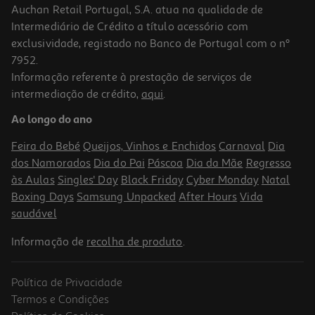
Auchan Retail Portugal, S.A. atua na qualidade de
Intermediário de Crédito a título acessório com
exclusividade, registado no Banco de Portugal com o nº
7952.
Informação referente à prestação de serviços de
4.5
(11)
intermediação de crédito,
aqui
.
Rato Gaming Hyperx Preto Rgb 6n0b0aa
Ao longo do ano
109.99 €/un
Feira do Bebé
Queijos, Vinhos e Enchidos
Carnaval
Dia
109,99 €
dos Namorados
Dia do Pai
Páscoa
Dia da Mãe
Regresso
às Aulas
Singles' Day
Black Friday
Cyber Monday
Natal
Boxing Days
Samsung Unpacked
After Hours
Vida
saudável
Informação de
recolha de produto
.
Política de Privacidade
Termos e Condições