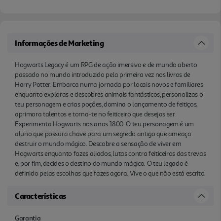
mágico. Descobre a sensação de viver em
Hogwarts enquanto fazes aliados, lutas contra
feiticeiros das trevas e, por fim, decides o destino
Informações de Marketing
do mundo mágico. O teu legado é definido pelas
escolhas que fazes agora. Vive o que não está
Hogwarts Legacy é um RPG de ação imersivo e de mundo aberto
escrito.
passado no mundo introduzido pela primeira vez nos livros de
Harry Potter. Embarca numa jornada por locais novos e familiares
enquanto exploras e descobres animais fantásticos, personalizas o
teu personagem e crias poções, domina o lançamento de feitiços,
aprimora talentos e torna-te no feiticeiro que desejas ser.
Experimenta Hogwarts nos anos 1800. O teu personagem é um
aluno que possui a chave para um segredo antigo que ameaça
destruir o mundo mágico. Descobre a sensação de viver em
Hogwarts enquanto fazes aliados, lutas contra feiticeiros das trevas
e, por fim, decides o destino do mundo mágico. O teu legado é
definido pelas escolhas que fazes agora. Vive o que não está escrito.
Características
Garantia