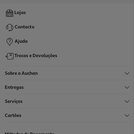
Jogo Wrc Generations Ps5
Lojas
29.89 €/un
Contacto
29,89 €
Ajuda
Trocas e Devoluções
Sobre a Auchan
Entregas
Serviços
4.1
(34)
Cartões
Auscultadores Gaming Hyperx 727a9aa Cloud Iii Preto/vermelho
69.99 €/un