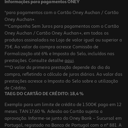
Informações para pagamentos ONEY
*para pagamentos com o Cartão Oney Auchan / Cartão
Oney Auchan+.
**Campanha Sem Juros para pagamentos com o Cartão
Oney Auchan / Cartão Oney Auchan+, em todos os
produtos assinalados na Loja de valor igual ou superior a
75€. Ao valor da compra acresce Comissão de
Formalização até 6% e Imposto do Selo, incluídos nas
prestações. Consulte detalhe
aqui
.
Jogo Nintendo Switch Lego Marvel Super Heroes
***O valor da primeira prestação depende do dia da
compra, refletindo o cálculo de juros diários. Ao valor das
29.89 €/un
prestações acresce o Imposto do Selo sobre a utilização
29,89 €
de Crédito.
TAEG DO CARTÃO DE CRÉDITO: 18,4 %
Exemplo para um limite de crédito de 1.500€ pago em 12
meses. TAN 17,60 %. Adesão ao Cartão sujeita a
aprovação. Informe-se junto do Oney Bank – Sucursal em
Portugal, registado no Banco de Portugal com o nº 881. A