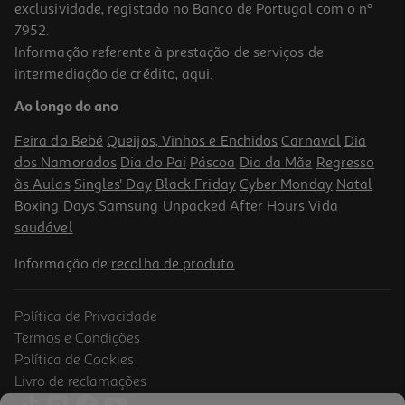
exclusividade, registado no Banco de Portugal com o nº
7952.
Informação referente à prestação de serviços de
intermediação de crédito,
aqui
.
Jogo Ps4 Lego City Undercover
Ao longo do ano
19.89 €/un
Feira do Bebé
Queijos, Vinhos e Enchidos
Carnaval
Dia
19,89 €
dos Namorados
Dia do Pai
Páscoa
Dia da Mãe
Regresso
às Aulas
Singles' Day
Black Friday
Cyber Monday
Natal
Boxing Days
Samsung Unpacked
After Hours
Vida
saudável
Informação de
recolha de produto
.
Política de Privacidade
Termos e Condições
Política de Cookies
Livro de reclamações