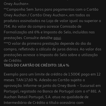
Oney Auchan+.
**Campanha Sem Juros para pagamentos com o Cartão
Oney Auchan / Cartão Oney Auchan+, em todos os
produtos assinalados na Loja de valor igual ou superior a
75€. Ao valor da compra acresce Comissão de
Formalização até 6% e Imposto do Selo, incluídos nas
prestações. Consulte detalhe
aqui
.
Jogo Ps4 Gta V Edição Completa
***O valor da primeira prestação depende do dia da
compra, refletindo o cálculo de juros diários. Ao valor das
24.89 €/un
prestações acresce o Imposto do Selo sobre a utilização
24,89 €
de Crédito.
TAEG DO CARTÃO DE CRÉDITO: 18,4 %
Exemplo para um limite de crédito de 1.500€ pago em 12
meses. TAN 17,60 %. Adesão ao Cartão sujeita a
aprovação. Informe-se junto do Oney Bank – Sucursal em
Portugal, registado no Banco de Portugal com o nº 881. A
Auchan Retail Portugal, S.A. atua na qualidade de
Intermediário de Crédito a título acessório com