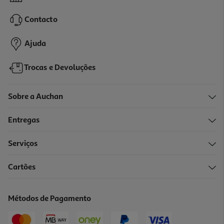
44.89 €/un
Contacto
44,89 €
Ajuda
Trocas e Devoluções
Sobre a Auchan
Entregas
Serviços
Cartões
Jogo Ps4 Tiebreak
69.89 €/un
Métodos de Pagamento
69,89 €