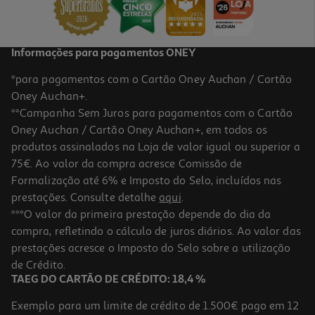
17,99 €
Informações para pagamentos ONEY
*para pagamentos com o Cartão Oney Auchan / Cartão
Oney Auchan+.
**Campanha Sem Juros para pagamentos com o Cartão
Oney Auchan / Cartão Oney Auchan+, em todos os
produtos assinalados na Loja de valor igual ou superior a
75€. Ao valor da compra acresce Comissão de
Formalização até 6% e Imposto do Selo, incluídos nas
prestações. Consulte detalhe
aqui
.
5.0
(1)
Ratos Gaming Razer Deathadder Essential
***O valor da primeira prestação depende do dia da
compra, refletindo o cálculo de juros diários. Ao valor das
19.99 €/un
prestações acresce o Imposto do Selo sobre a utilização
19,99 €
de Crédito.
TAEG DO CARTÃO DE CRÉDITO: 18,4 %
Exemplo para um limite de crédito de 1.500€ pago em 12