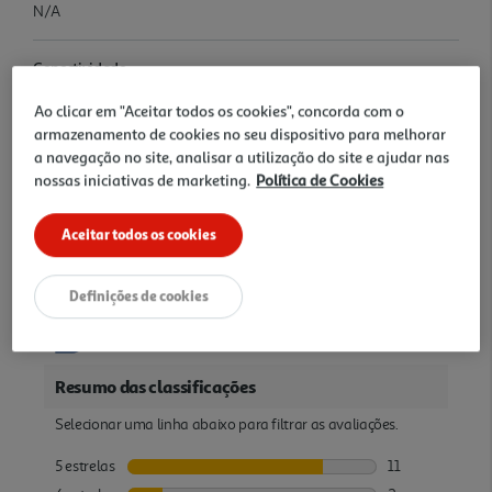
N/A
Conectividade
Porta USB Type-C
Ao clicar em "Aceitar todos os cookies", concorda com o
armazenamento de cookies no seu dispositivo para melhorar
Garantia
a navegação no site, analisar a utilização do site e ajudar nas
nossas iniciativas de marketing.
Política de Cookies
36 Meses
Avaliações
Aceitar todos os cookies
Definições de cookies