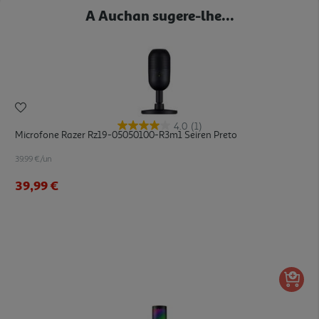
A Auchan sugere-lhe...
4.0
(1)
Microfone Razer Rz19-05050100-R3m1 Seiren Preto
39.99 €/un
39,99 €