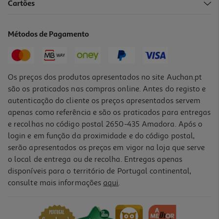
Cartões
Rato Gaming Sem Fio Qilive Q.3509 Preto
29.99 €/un
Métodos de Pagamento
29,99 €
Os preços dos produtos apresentados no site Auchan.pt
são os praticados nas compras online. Antes do registo e
autenticação do cliente os preços apresentados servem
apenas como referência e são os praticados para entregas
e recolhas no código postal 2650-435 Amadora. Após o
login e em função da proximidade e do código postal,
serão apresentados os preços em vigor na loja que serve
o local de entrega ou de recolha. Entregas apenas
disponíveis para o território de Portugal continental,
5.0
(2)
consulte mais informações
aqui
.
Rato Gaming Com Fio Qilive Q.3755 Preto
17.99 €/un