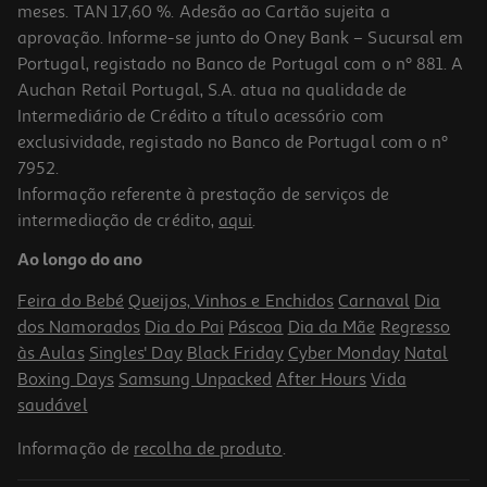
meses. TAN 17,60 %. Adesão ao Cartão sujeita a
aprovação. Informe-se junto do Oney Bank – Sucursal em
Portugal, registado no Banco de Portugal com o nº 881. A
Auchan Retail Portugal, S.A. atua na qualidade de
Intermediário de Crédito a título acessório com
exclusividade, registado no Banco de Portugal com o nº
7952.
Informação referente à prestação de serviços de
4.0
(31)
intermediação de crédito,
aqui
.
Auscultadores Gaming Hyperx Nuvem Iii Preto
Ao longo do ano
69.99 €/un
Feira do Bebé
Queijos, Vinhos e Enchidos
Carnaval
Dia
69,99 €
dos Namorados
Dia do Pai
Páscoa
Dia da Mãe
Regresso
às Aulas
Singles' Day
Black Friday
Cyber Monday
Natal
Boxing Days
Samsung Unpacked
After Hours
Vida
saudável
Informação de
recolha de produto
.