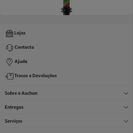
4.4
(108)
Microfone Usb Hyperx Quadcast 9a273aa
Lojas
149.99 €/un
Contacto
149,99 €
Ajuda
Trocas e Devoluções
Sobre a Auchan
Entregas
Serviços