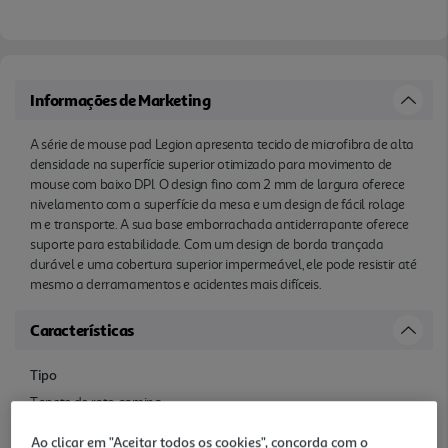
Informações de Marketing
A série de mouse pad Legion apresenta tecido de microfibra de alta
densidade na superfície superior otimizado para movimento de
mouse com baixo DPI. O design fino com 2 mm de largura oferece
nivelamento com a superfície da mesa e um design de fácil rolage
m e transporte. A sua base emborrachada antiderrapante oferece
suporte para estabilidade. Com um design de borda trançada
durável e uma cobertura superior impermeável, ele pode resistir até
mesmo a derramamentos e acidentes mais difíceis.
Características
Tipo
Tapete de rato gaming
Ao clicar em "Aceitar todos os cookies", concorda com o