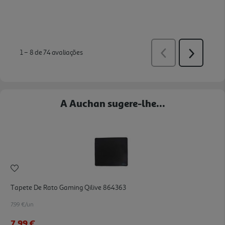
A Auchan sugere-lhe...
Tapete De Rato Gaming Qilive 864363
7.99 €/un
7,99 €