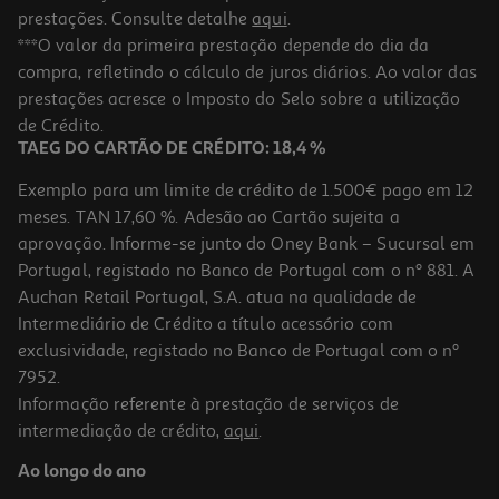
prestações. Consulte detalhe
aqui
.
4.7
(285)
Tapete Para Rato Gaming Lenovo Legion Xxl Gxh1c97869
***O valor da primeira prestação depende do dia da
compra, refletindo o cálculo de juros diários. Ao valor das
24.99 €/un
prestações acresce o Imposto do Selo sobre a utilização
24,99 €
de Crédito.
TAEG DO CARTÃO DE CRÉDITO: 18,4 %
Exemplo para um limite de crédito de 1.500€ pago em 12
meses. TAN 17,60 %. Adesão ao Cartão sujeita a
aprovação. Informe-se junto do Oney Bank – Sucursal em
Portugal, registado no Banco de Portugal com o nº 881. A
Auchan Retail Portugal, S.A. atua na qualidade de
Intermediário de Crédito a título acessório com
exclusividade, registado no Banco de Portugal com o nº
7952.
Informação referente à prestação de serviços de
4.7
(144)
intermediação de crédito,
aqui
.
Tapete Rato Gaming Lenovo Ideapad Cloth M Gxh1c97873
Ao longo do ano
4.99 €/un