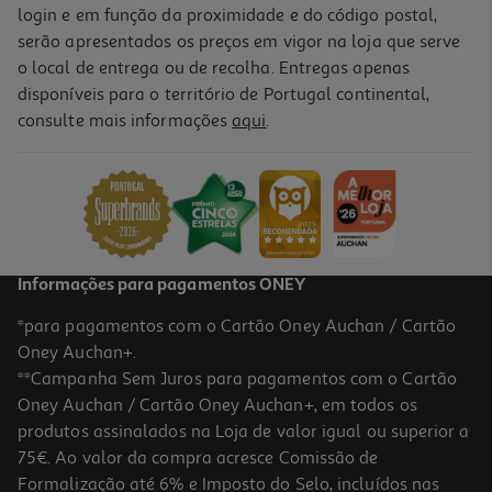
login e em função da proximidade e do código postal,
serão apresentados os preços em vigor na loja que serve
o local de entrega ou de recolha. Entregas apenas
disponíveis para o território de Portugal continental,
consulte mais informações
aqui
.
Tapete Rato Gaming Razer Goliathus Mobile
9.99 €/un
9,99 €
Informações para pagamentos ONEY
*para pagamentos com o Cartão Oney Auchan / Cartão
Oney Auchan+.
**Campanha Sem Juros para pagamentos com o Cartão
Oney Auchan / Cartão Oney Auchan+, em todos os
produtos assinalados na Loja de valor igual ou superior a
75€. Ao valor da compra acresce Comissão de
Formalização até 6% e Imposto do Selo, incluídos nas