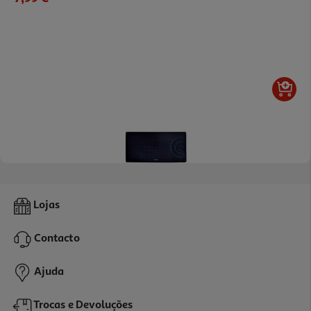
5.0
(2)
Tapete Gaming Para Rato Qilive Q.9019 90x45cm
Lojas
15.99 €/un
Contacto
15,99 €
Ajuda
Trocas e Devoluções