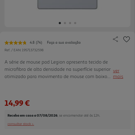
4.8
(74)
Faça a sua avaliação
Leu
74
Ref. / EAN:
195713732598
avaliações.
Link
A série de mouse pad Legion apresenta tecido de
para
microfibra de alta densidade na superfície superior
a
ver
mesma
otimizado para movimento de mouse com baixo
mais
página.
DPI. O design fino com 2 mm de largura oferece
nivelamento com a superfície da mesa e um design
de fácil rolage m e transporte. A sua base
14,99 €
emborrachada antiderrapante oferece suporte para
estabilidade. Com um design de borda trançada
Receba em casa a 07/08/2026
, se encomendar até às 12h.
durável e uma cobertura superior impermeável, ele
consultar stock >.
pode resistir até mesmo a derramamentos e
acidentes mais difíceis.