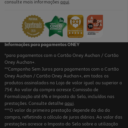
5.0
(1)
consulte mais informações
aqui
.
Tapete Rato Gaming Razer Gigantus V2 Large
19.99 €/un
19,99 €
Informações para pagamentos ONEY
*para pagamentos com o Cartão Oney Auchan / Cartão
Oney Auchan+.
**Campanha Sem Juros para pagamentos com o Cartão
Oney Auchan / Cartão Oney Auchan+, em todos os
produtos assinalados na Loja de valor igual ou superior a
75€. Ao valor da compra acresce Comissão de
Formalização até 6% e Imposto do Selo, incluídos nas
prestações. Consulte detalhe
aqui
.
4.6
(24)
Tapete Rato Gaming Steelseries Qck Large
***O valor da primeira prestação depende do dia da
compra, refletindo o cálculo de juros diários. Ao valor das
24.99 €/un
prestações acresce o Imposto do Selo sobre a utilização