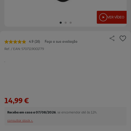
VER VÍDEO
4.9
(16)
Faça a sua avaliação
Leu
16
Ref. / EAN:
5707119001779
avaliações.
Link
.
para
a
mesma
página.
14,99 €
Receba em casa a 07/08/2026
, se encomendar até às 12h.
consultar stock >.