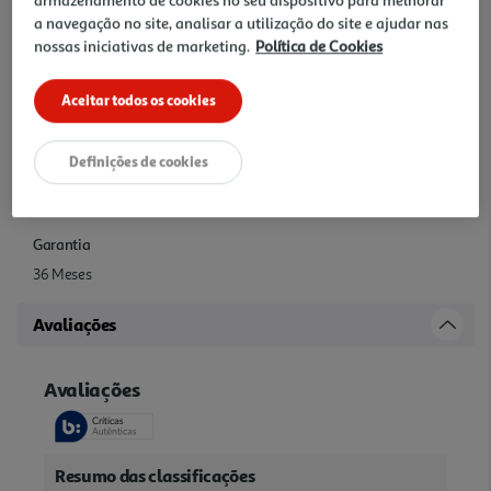
a navegação no site, analisar a utilização do site e ajudar nas
nossas iniciativas de marketing.
Política de Cookies
Tipo
Tapete Gaming
Aceitar todos os cookies
Outras características
Definições de cookies
Otimizado para movimentos de seguimento de baixo e alto CPI
Durável e lavável para uma limpeza fácil
Garantia
36 Meses
Avaliações