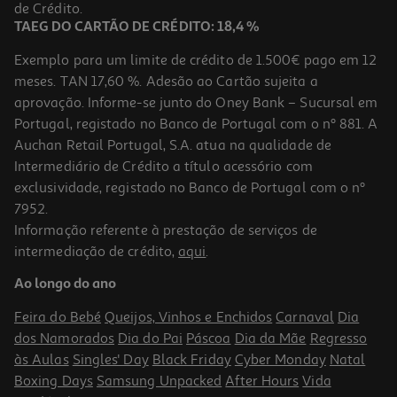
24,99 €
de Crédito.
TAEG DO CARTÃO DE CRÉDITO: 18,4 %
Exemplo para um limite de crédito de 1.500€ pago em 12
meses. TAN 17,60 %. Adesão ao Cartão sujeita a
aprovação. Informe-se junto do Oney Bank – Sucursal em
Portugal, registado no Banco de Portugal com o nº 881. A
Auchan Retail Portugal, S.A. atua na qualidade de
Intermediário de Crédito a título acessório com
exclusividade, registado no Banco de Portugal com o nº
7952.
Informação referente à prestação de serviços de
4.8
(72)
intermediação de crédito,
aqui
.
Tapete Rato Gaming Hyperx Pulsefire Mat Xl
Ao longo do ano
34.99 €/un
Feira do Bebé
Queijos, Vinhos e Enchidos
Carnaval
Dia
34,99 €
dos Namorados
Dia do Pai
Páscoa
Dia da Mãe
Regresso
às Aulas
Singles' Day
Black Friday
Cyber Monday
Natal
Boxing Days
Samsung Unpacked
After Hours
Vida