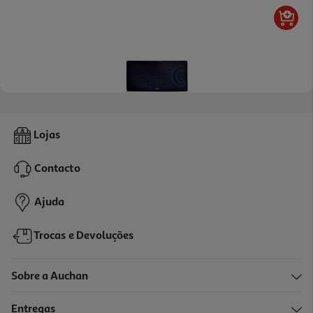
5.0
(2)
Tapete Gaming Para Rato Qilive Q.9019 90x45cm
Lojas
15.99 €/un
Contacto
15,99 €
Ajuda
Trocas e Devoluções
Sobre a Auchan
Entregas