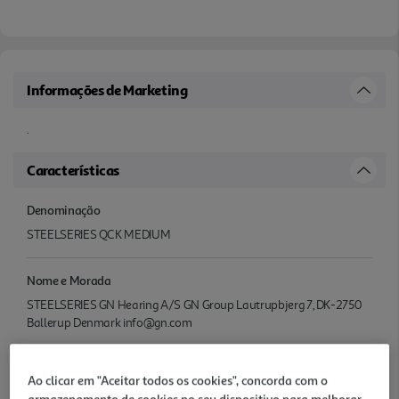
Informações de Marketing
.
Características
Denominação
STEELSERIES QCK MEDIUM
Nome e Morada
STEELSERIES GN Hearing A/S GN Group Lautrupbjerg 7, DK-2750
Ballerup Denmark info@gn.com
Precauções Utilização
Ao clicar em "Aceitar todos os cookies", concorda com o
.
armazenamento de cookies no seu dispositivo para melhorar