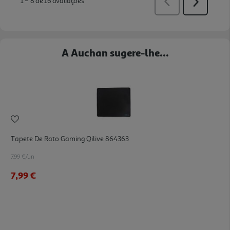
A Auchan sugere-lhe...
Tapete De Rato Gaming Qilive 864363
7.99 €/un
7,99 €