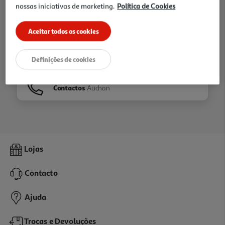
nossas iniciativas de marketing.
Política de Cookies
Ir para
Homepage
Aceitar todos os cookies
Veja os nossos
Folhetos
Definições de cookies
Contactos
Auchan
Lojas
Contacto
Ajuda
Trocas e Devoluções