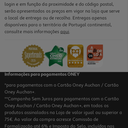
login e em função da proximidade e do código postal,
serão apresentados os preços em vigor na loja que serve
o local de entrega ou de recolha. Entregas apenas
disponíveis para o território de Portugal continental,
consulte mais informações
aqui
.
Informações para pagamentos ONEY
*para pagamentos com o Cartão Oney Auchan / Cartão
Oney Auchan+.
**Campanha Sem Juros para pagamentos com o Cartão
Oney Auchan / Cartão Oney Auchan+, em todos os
produtos assinalados na Loja de valor igual ou superior a
75€. Ao valor da compra acresce Comissão de
Formalização até 6% e Imposto do Selo, incluídos nas