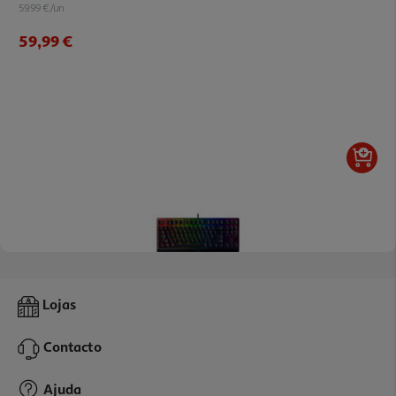
59.99 €/un
59,99 €
Teclados Gaming Razer Blackwidow V3 Rgb
Lojas
79.99 €/un
Contacto
79,99 €
Ajuda