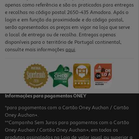
apenas como referência e são os praticados para entregas
e recolhas no código postal 2650-435 Amadora. Após o
login e em função da proximidade e do código postal,
serão apresentados os preços em vigor na loja que serve
o local de entrega ou de recolha. Entregas apenas
disponíveis para o território de Portugal continental,
consulte mais informações
aqui
.
Teclado Gaming Razer Ornata V3 Rgb
69.99 €/un
69,99 €
Informações para pagamentos ONEY
*para pagamentos com o Cartão Oney Auchan / Cartão
Oney Auchan+.
**Campanha Sem Juros para pagamentos com o Cartão
Oney Auchan / Cartão Oney Auchan+, em todos os
produtos assinalados na Loja de valor igual ou superior a