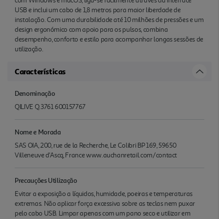
com Windows e macOS, liga-se facilmente através da interface
USB e inclui um cabo de 1,8 metros para maior liberdade de
instalação. Com uma durabilidade até 10 milhões de pressões e um
design ergonómico com apoio para os pulsos, combina
desempenho, conforto e estilo para acompanhar longas sessões de
utilização.
Características
Denominação
QILIVE Q.3761 600157767
Nome e Morada
SAS OIA, 200, rue de la Recherche, Le Colibri BP 169, 59650
Villeneuve d'Ascq, France www.auchanretail.com/contact
Precauções Utilização
Evitar a exposição a líquidos, humidade, poeiras e temperaturas
extremas. Não aplicar força excessiva sobre as teclas nem puxar
pelo cabo USB. Limpar apenas com um pano seco e utilizar em