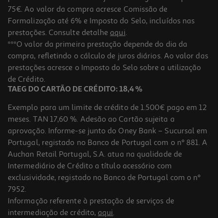
75€. Ao valor da compra acresce Comissão de
Formalização até 6% e Imposto do Selo, incluídos nas
prestações. Consulte detalhe
aqui
.
Teclado Gaming Razer Huntsman Mini Purple Switch Pt
***O valor da primeira prestação depende do dia da
compra, refletindo o cálculo de juros diários. Ao valor das
89.99 €/un
prestações acresce o Imposto do Selo sobre a utilização
89,99 €
de Crédito.
TAEG DO CARTÃO DE CRÉDITO: 18,4 %
Exemplo para um limite de crédito de 1.500€ pago em 12
meses. TAN 17,60 %. Adesão ao Cartão sujeita a
aprovação. Informe-se junto do Oney Bank – Sucursal em
Portugal, registado no Banco de Portugal com o nº 881. A
Auchan Retail Portugal, S.A. atua na qualidade de
Intermediário de Crédito a título acessório com
exclusividade, registado no Banco de Portugal com o nº
7952.
Informação referente à prestação de serviços de
5.0
(1)
intermediação de crédito,
aqui
.
Teclado Gaming Hyperx Alloy Core Rgb