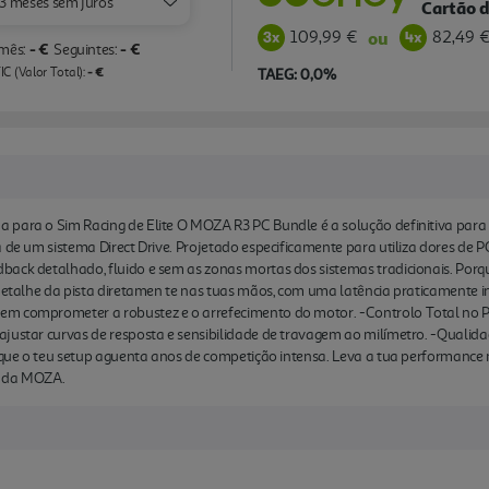
3 meses sem juros
Cartão d
109,99 €
82,49 
ou
- €
- €
 mês:
Seguintes:
- €
C (Valor Total):
TAEG: 0,0%
 para o Sim Racing de Elite O MOZA R3 PC Bundle é a solução definitiva par
 de um sistema Direct Drive. Projetado especificamente para utiliza dores de P
ack detalhado, fluido e sem as zonas mortas dos sistemas tradicionais. Porqu
 detalhe da pista diretamen te nas tuas mãos, com uma latência praticamente i
em comprometer a robustez e o arrefecimento do motor. -Controlo Total no P
justar curvas de resposta e sensibilidade de travagem ao milímetro. -Qualida
o que o teu setup aguenta anos de competição intensa. Leva a tua performance 
a da MOZA.