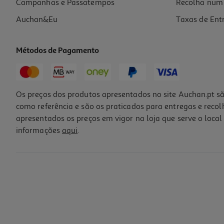
Campanhas e Passatempos
Recolha num 
Auchan&Eu
Taxas de Ent
Métodos de Pagamento
Os preços dos produtos apresentados no site Auchan.pt sã
como referência e são os praticados para entregas e reco
apresentados os preços em vigor na loja que serve o local 
informações
aqui
.
Volante Spirit Of Gamer Race Wheel Pro 2 Sog-Rwp2
99.99 €/un
99,99 €