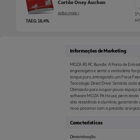
Cartão Oney Auchan
saiba mais >
1º
TAEG: 18,4%
MTI
Informações de Marketing
MOZA R3 PC Bundle: A Porta de Entrada
engrenagens e sentir a verdadeira força
torque puro, entregando um Force Feedb
Tecnologia Direct Drive: Sentirás cada
Otimizado para ocupar pouco espaço s
software MOZA Pit House, perm itindo a
alta resistência e alumínio, garantind
novo patamar com a precisão cirúrgic
Características
Denominação