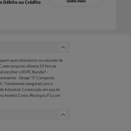
Saiba mais
e Débito ou Crédito
€
a quem quer abandonar os volantes de
C, este conjunto oferece 3.9 Nm de
ê escolher o R3 PC Bundle? -
nexistente. -Design "X" Compacto:
C: Totalmente integrável com o
de Industrial: Construção em aço de
no Assetto Corsa, iRacing ou F1 a um