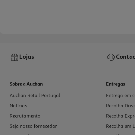
Lojas
Contac
Sobre a Auchan
Entregas
Auchan Retail Portugal
Entrega em c
Volante Thrustmaster T128 Ps5/ps4/pc
Notícias
Recolha Driv
179.99 €/un
Recrutamento
Recolha Expr
179,99 €
Seja nosso fornecedor
Recolha em L