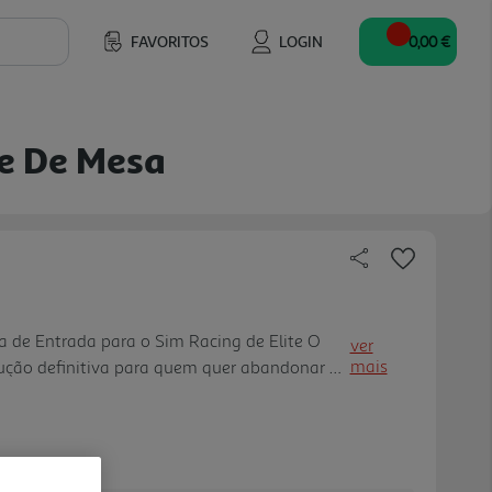
FAVORITOS
LOGIN
0,00 €
te De Mesa
 de Entrada para o Sim Racing de Elite O
ver
mais
ção definitiva para quem quer abandonar os
entir a verdadeira força de um sistema Direct
ente para utiliza dores de PC, este conjunto
uro, entregando um Force Feedback detalhado,
s dos sistemas tradicionais. Porquê escolher