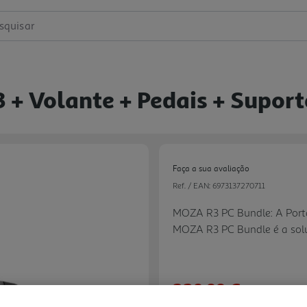
squisar
 + Volante + Pedais + Supor
Faça a sua avaliação
Ref. / EAN:
6973137270711
MOZA R3 PC Bundle: A Porta
MOZA R3 PC Bundle é a solu
volantes de engrenagens e s
Drive. Projetado especificam
oferece 3.9 Nm de torque p
329,99 €
fluido e sem as zonas morta
Next