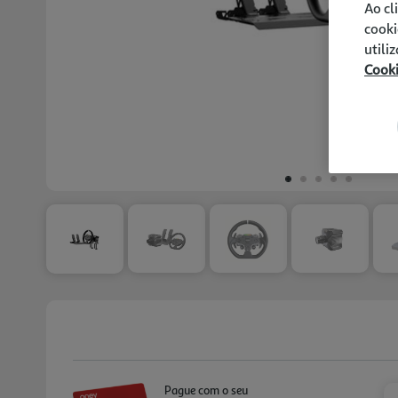
Ao cl
cooki
utili
Cook
Pague com o seu