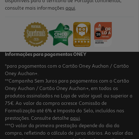
disponíveis para o território de Portugal continental,
consulte mais informações
aqui
.
Disco Externo Toshiba Hdtca20ew3aa 2tb 2.5"
139.99 €/un
139,99 €
Informações para pagamentos ONEY
*para pagamentos com o Cartão Oney Auchan / Cartão
Oney Auchan+.
**Campanha Sem Juros para pagamentos com o Cartão
Oney Auchan / Cartão Oney Auchan+, em todos os
produtos assinalados na Loja de valor igual ou superior a
75€. Ao valor da compra acresce Comissão de
Formalização até 6% e Imposto do Selo, incluídos nas
prestações. Consulte detalhe
aqui
.
5.0
(1)
Disco Externo Toshiba Canvio Ready Hdtp310ek3aa 1tb 2.5"
***O valor da primeira prestação depende do dia da
compra, refletindo o cálculo de juros diários. Ao valor das
99.99 €/un