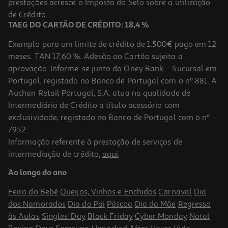
prestações acresce o Imposto do Selo sobre a utilização
99,99 €
de Crédito.
TAEG DO CARTÃO DE CRÉDITO: 18,4 %
Exemplo para um limite de crédito de 1.500€ pago em 12
meses. TAN 17,60 %. Adesão ao Cartão sujeita a
aprovação. Informe-se junto do Oney Bank – Sucursal em
Portugal, registado no Banco de Portugal com o nº 881. A
Auchan Retail Portugal, S.A. atua na qualidade de
Intermediário de Crédito a título acessório com
exclusividade, registado no Banco de Portugal com o nº
7952.
Informação referente à prestação de serviços de
3.8
(13)
intermediação de crédito,
aqui
.
Discos Externos 2.5" Wd Elements Black 5tb
Ao longo do ano
189.99 €/un
Feira do Bebé
Queijos, Vinhos e Enchidos
Carnaval
Dia
189,99 €
dos Namorados
Dia do Pai
Páscoa
Dia da Mãe
Regresso
às Aulas
Singles' Day
Black Friday
Cyber Monday
Natal