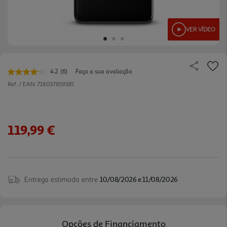
VER VÍDEO
4.2
(6)
Faça a sua avaliação
Leu
6
Ref. / EAN:
718037859385
avaliações.
Link
para
a
mesma
119,99 €
página.
Entrega estimada entre
10/08/2026 e 11/08/2026
Opções de Financiamento