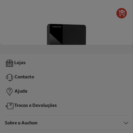
Disco Externo Toshiba Canvio Ready Hdtp340ek3ca 4tb 2.5"
Lojas
199.99 €/un
Contacto
199,99 €
Ajuda
Trocas e Devoluções
Sobre a Auchan