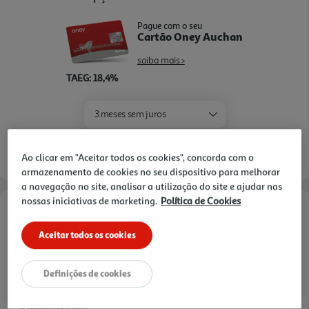
Pague com o seu
Cartão Oney Auchan
saiba mais >
TAEG: 18,4%
3 meses sem juros
- €
- €
1º mês:
Seguintes:
- €
MTIC (Valor Total):
Ao clicar em "Aceitar todos os cookies", concorda com o
armazenamento de cookies no seu dispositivo para melhorar
a navegação no site, analisar a utilização do site e ajudar nas
nossas iniciativas de marketing.
Política de Cookies
Características
Aceitar todos os cookies
Capacidade de armazenamento
2 TB
Definições de cookies
Compatibilidade