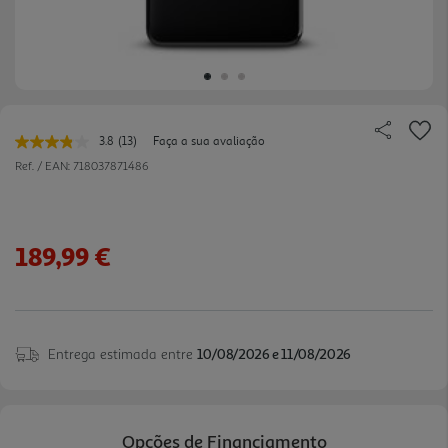
3.8
(13)
Faça a sua avaliação
Leu
13
Ref. / EAN:
718037871486
avaliações.
Link
para
a
mesma
189,99 €
página.
Entrega estimada entre
10/08/2026 e 11/08/2026
Opções de Financiamento