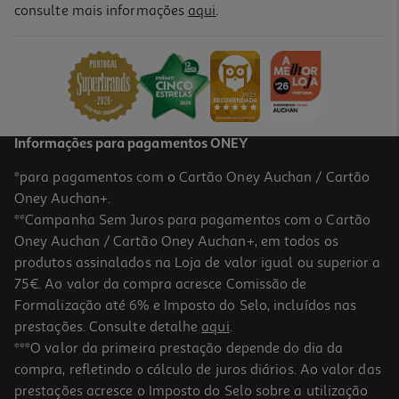
consulte mais informações
aqui
.
Disco Externo Toshiba Canvio Advance Hdtca20ek3aa 2tb 2.5"
139.99 €/un
139,99 €
Informações para pagamentos ONEY
*para pagamentos com o Cartão Oney Auchan / Cartão
Oney Auchan+.
**Campanha Sem Juros para pagamentos com o Cartão
Oney Auchan / Cartão Oney Auchan+, em todos os
produtos assinalados na Loja de valor igual ou superior a
75€. Ao valor da compra acresce Comissão de
Formalização até 6% e Imposto do Selo, incluídos nas
prestações. Consulte detalhe
aqui
.
Disco Externo Hdd Verbatim Ver53223 Store N Go 2.5" 4tb
***O valor da primeira prestação depende do dia da
compra, refletindo o cálculo de juros diários. Ao valor das
199.99 €/un
prestações acresce o Imposto do Selo sobre a utilização