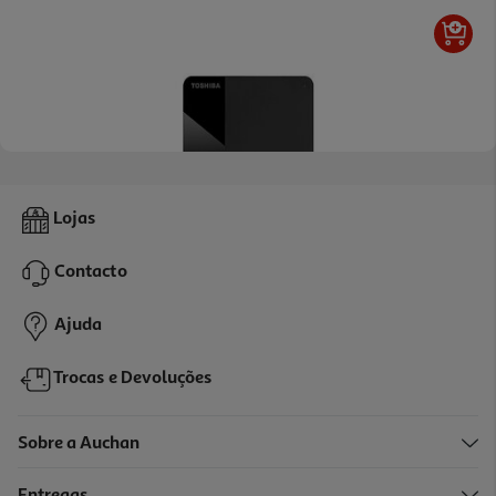
5.0
(1)
Disco Externo Toshiba Canvio Ready Hdtp320ek3aa 2tb 2.5"
Lojas
129.99 €/un
Contacto
129,99 €
Ajuda
Trocas e Devoluções
Sobre a Auchan
Entregas