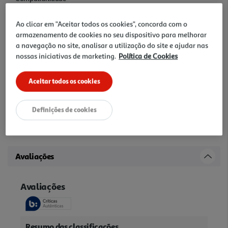
USB 2.0 e USB 3.0
Ao clicar em "Aceitar todos os cookies", concorda com o
armazenamento de cookies no seu dispositivo para melhorar
Interfaces
a navegação no site, analisar a utilização do site e ajudar nas
USB 2.0 e USB 3.0
nossas iniciativas de marketing.
Política de Cookies
Outras características
Aceitar todos os cookies
-
Definições de cookies
Garantia
36 Meses
Avaliações