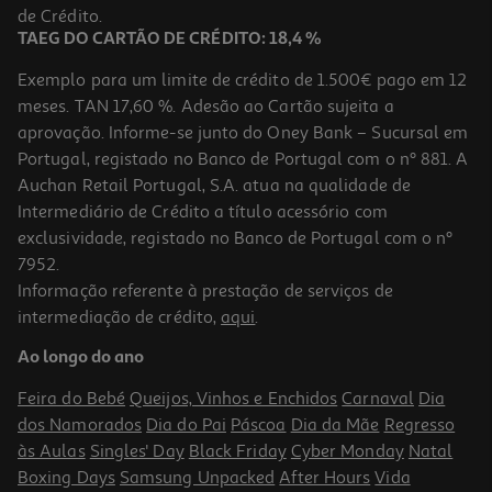
199,99 €
de Crédito.
TAEG DO CARTÃO DE CRÉDITO: 18,4 %
Exemplo para um limite de crédito de 1.500€ pago em 12
meses. TAN 17,60 %. Adesão ao Cartão sujeita a
aprovação. Informe-se junto do Oney Bank – Sucursal em
Portugal, registado no Banco de Portugal com o nº 881. A
Auchan Retail Portugal, S.A. atua na qualidade de
Intermediário de Crédito a título acessório com
exclusividade, registado no Banco de Portugal com o nº
7952.
Informação referente à prestação de serviços de
5.0
(1)
intermediação de crédito,
aqui
.
Disco Externo Toshiba Canvio Ready Hdtp310ek3aa 1tb 2.5"
Ao longo do ano
99.99 €/un
Feira do Bebé
Queijos, Vinhos e Enchidos
Carnaval
Dia
99,99 €
dos Namorados
Dia do Pai
Páscoa
Dia da Mãe
Regresso
às Aulas
Singles' Day
Black Friday
Cyber Monday
Natal
Boxing Days
Samsung Unpacked
After Hours
Vida