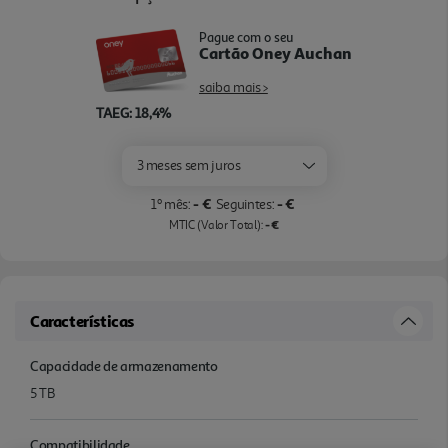
Pague com o seu
Cartão Oney Auchan
saiba mais >
TAEG: 18,4%
3 meses sem juros
- €
- €
1º mês:
Seguintes:
- €
MTIC (Valor Total):
Características
Capacidade de armazenamento
5 TB
Compatibilidade